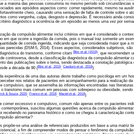
que a maioria das pessoas consumiria no mesmo período sob circunstâncias
sociados aos episódios aspectos como: comer rapidamente, mesmo na ausên
nfortavelmente cheio, causando uma sensação de falta de controle sobre o at
ntos como vergonha, culpa, desgosto e depressão. É necessário ainda consid
critério diagnóstico a ocorrência de um episódio ao menos uma vez por sema
zação da compulsão alimentar inclui critérios em que é considerado o conte
o em que ocorre a ingestão da comida, pois o manual traz somente um exe
ntidade de comida ingerida, indicando que seja considerada maior que a m
ias parecidas (DSM-5, 2014). Esses aspectos, considerados subjetivos, sã
Bloc et al. (2019)
diagnóstica do transtorno, conforme citam
, que recomendam u
 de controversa, desde a classificação diagnóstica da compulsão alimentar 
ento das publicações sobre o tema, sendo destacada a conotação patológica
Bloc et al., 2019
Cauduro et al., 2018
sde a década de 90 (
;
).
ir da experiência de uma das autoras deste trabalho como psicóloga em um hospi
perceber nos relatos de pacientes em acompanhamento para a realização da c
 compulsivo, que se assemelha às informações encontradas nas literaturas ci
 o transtorno mais comum em pessoas com sobrepeso ou obesidade, sendo e
irck & Souza, 2020
Franco et al., 2018
Maciel et al., 2018
;
;
).
 comer excessivo e compulsivo, comum não apenas entre os pacientes indicad
contemporânea, suscitou algumas questões acerca da compulsão alimentar: 
oi recebendo no panorama histórico e como se chegou à caracterização con
mpulsão alimentar?
s propõe-se uma análise de referenciais produzidos em base a uma matriz bi
istencial, a fim de compreender modos de pensar o fenômeno da compulsão a