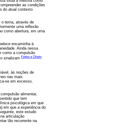
vista situa a mesma como
 compreender as condições
 do atual contexto
e o tema, através de
riormente uma reflexão
ano como abertura, em uma
abelece encaminha à
aneidade. Ainda nessa
çar como a compulsão
Feijoo e Dhein
mo sinalizam
iável, às noções de
âneo nas mais
ica-se em excesso,
a compulsão alimentar,
sentido que tem
línica psicológica em que
ca) em que a experiência do
eguinte, este estudo
na articulação
tar tão recorrente na