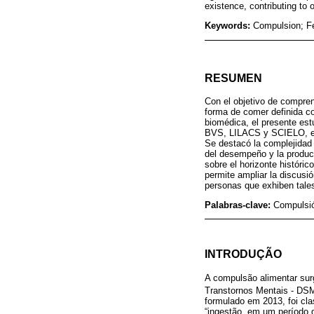
existence, contributing to
Keywords:
Compulsion; Fe
RESUMEN
Con el objetivo de compre
forma de comer definida co
biomédica, el presente estu
BVS, LILACS y SCIELO, entr
Se destacó la complejidad
del desempeño y la producti
sobre el horizonte históri
permite ampliar la discusi
personas que exhiben tale
Palabras-clave:
Compulsió
INTRODUÇÃO
A compulsão alimentar sur
Transtornos Mentais - DSM
formulado em 2013, foi cla
“ingestão, em um período d