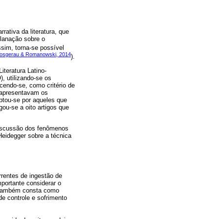
ativa da literatura, que
planação sobre o
ssim, torna-se possível
osgerau & Romanowski, 2014
).
iteratura Latino-
, utilizando-se os
cendo-se, como critério de
e apresentavam os
optou-se por aqueles que
u-se a oito artigos que
 discussão dos fenômenos
Heidegger sobre a técnica
rrentes de ingestão de
portante considerar o
. Também consta como
e controle e sofrimento