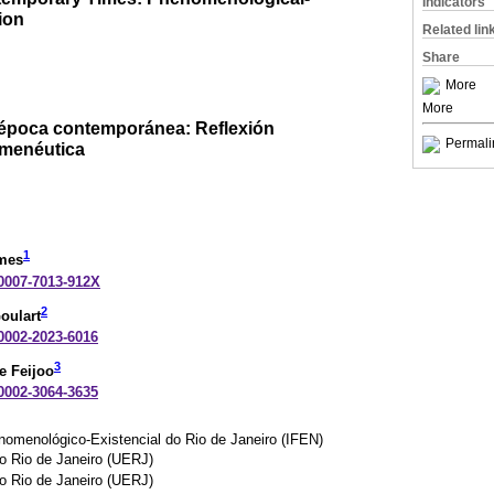
Indicators
ion
Related lin
Share
More
More
 época contemporánea: Reflexión
Permali
menéutica
1
omes
-0007-7013-912X
2
oulart
-0002-2023-6016
3
e Feijoo
-0002-3064-3635
enomenológico-Existencial do Rio de Janeiro (IFEN)
o Rio de Janeiro (UERJ)
o Rio de Janeiro (UERJ)