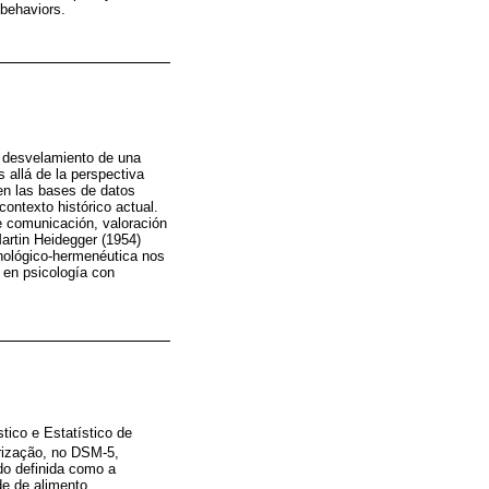
 behaviors.
l desvelamiento de una
 allá de la perspectiva
 en las bases de datos
ontexto histórico actual.
e comunicación, valoración
Martin Heidegger (1954)
enológico-hermenéutica nos
 en psicología con
tico e Estatístico de
rização, no DSM-5,
do definida como a
de de alimento