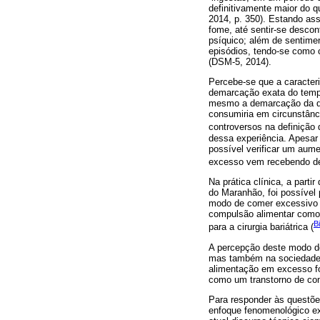
definitivamente maior do 
2014, p. 350). Estando as
fome, até sentir-se desco
psíquico; além de sentime
episódios, tendo-se como 
(DSM-5, 2014).
Percebe-se que a caracteri
demarcação exata do temp
mesmo a demarcação da qua
consumiria em circunstânc
controversos na definição 
dessa experiência. Apesar
possível verificar um aum
excesso vem recebendo de
Na prática clínica, a part
do Maranhão, foi possível 
modo de comer excessivo e
compulsão alimentar como
B
para a cirurgia bariátrica (
A percepção deste modo de
mas também na sociedade 
alimentação em excesso f
como um transtorno de co
Para responder às questõe
enfoque fenomenológico ex