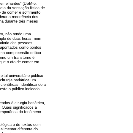
 semelhantes” (DSM-5,
cia da sensação física de
o de comer e sofrimento
erar a recorrência dos
na durante três meses
xto, não tendo uma
mplo de duas horas, nem
aioria das pessoas
o apontados como pontos
ma compreensão crítica
como um transtorno é
 que o ato de comer em
tal universitário público
irurgia bariátrica um
entíficas, identificando a
ste o público indicado
os à cirurgia bariátrica,
Quais significados a
temporânea do fenômeno
ológica e de textos com
limentar diferente do