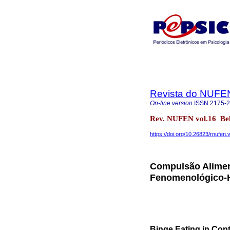
Revista do NUFE
On-line version
ISSN
2175-
Rev. NUFEN vol.16 Be
https://doi.org/10.26823/rnufen
Compulsão Alimen
Fenomenológico-
Binge Eating in Co