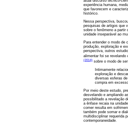
atual discurso técnico-ci
experiência humana, media
que favorecem e caracteri
histórico.
Nessa perspectiva, buscou-
pesquisas de artigos que v
sobre o fenômeno a partir
unidade inseparável ao mu
Para entender o modo de c
produção, exploração e ex
perspectiva, outros estudi
alimentar foi se reveland
(2014)
sobre o modo de ser
Intimamente relacio
exploração e desca
diversas esferas d
compra em excesso 
Por meio deste estudo, pre
desvelando e ampliando a
possibilitado a revelação
a ênfase recaia na unidade
comer resulta em sofrimen
também pode somar e dialo
multidisciplinar requerida
contemporaneidade.