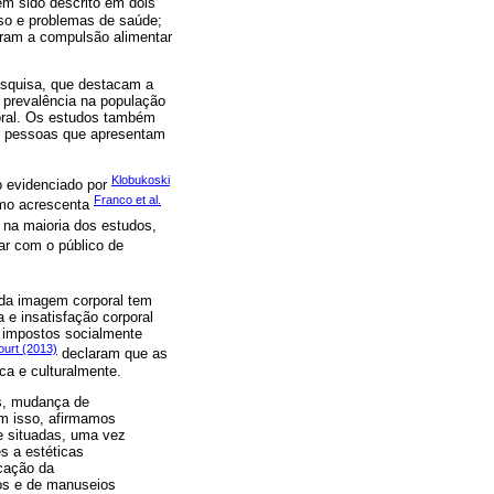
em sido descrito em dois
so e problemas de saúde;
deram a compulsão alimentar
esquisa, que destacam a
 prevalência na população
poral. Os estudos também
as pessoas que apresentam
Klobukoski
mo evidenciado por
Franco et al.
como acrescenta
na maioria dos estudos,
r com o público de
da imagem corporal tem
 e insatisfação corporal
l impostos socialmente
ourt (2013)
declaram que as
ca e culturalmente.
as, mudança de
Com isso, afirmamos
e situadas, uma vez
es a estéticas
ucação da
cos e de manuseios