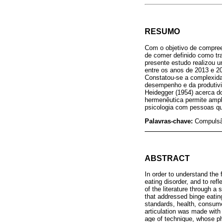
RESUMO
Com o objetivo de compre
de comer definido como tra
presente estudo realizou 
entre os anos de 2013 e 20
Constatou-se a complexida
desempenho e da produtivid
Heidegger (1954) acerca do
hermenêutica permite ampl
psicologia com pessoas q
Palavras-chave:
Compulsã
ABSTRACT
In order to understand the 
eating disorder, and to ref
of the literature through 
that addressed binge eating
standards, health, consumer
articulation was made with 
age of technique, whose p