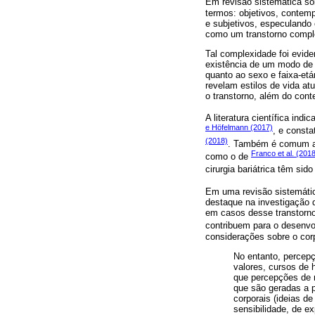
Em revisão sistemática s
termos: objetivos, conte
e subjetivos, especulando 
como um transtorno comple
Tal complexidade foi evid
existência de um modo de 
quanto ao sexo e faixa-et
revelam estilos de vida a
o transtorno, além do cont
A literatura científica in
e Höfelmann (2017)
, e const
(2018)
. Também é comum a 
Franco et al. (201
como o de
cirurgia bariátrica têm si
Em uma revisão sistemáti
destaque na investigação d
em casos desse transtorno
contribuem para o desenvo
considerações sobre o cor
No entanto, percep
valores, cursos de 
que percepções de 
que são geradas a pa
corporais (ideias d
sensibilidade, de e