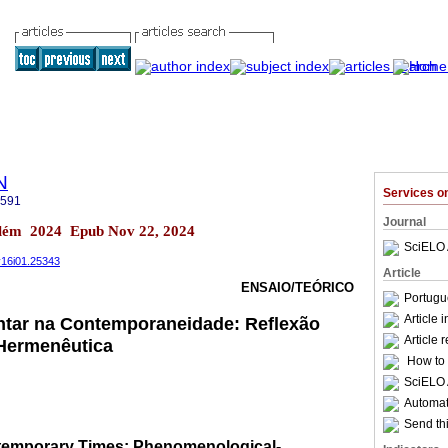
N
Services 
2591
Journal
lém 2024 Epub Nov 22, 2024
SciELO 
.v16i01.25343
Article
ENSAIO/TEÓRICO
Portugu
Article 
tar na Contemporaneidade: Reflexão
Article 
Hermenêutica
How to c
SciELO 
Automati
Send thi
ntemporary Times: Phenomenological-