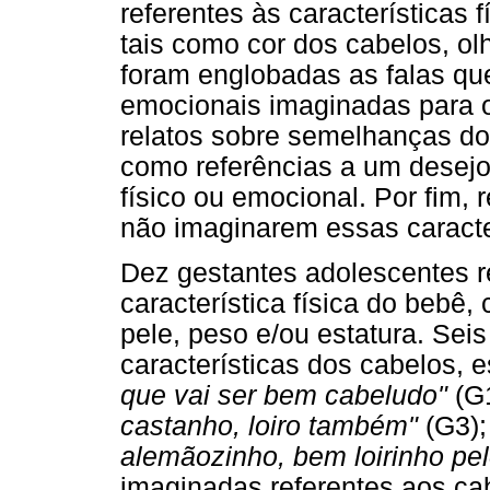
referentes às características
tais como cor dos cabelos, ol
foram englobadas as falas qu
emocionais imaginadas para o
relatos sobre semelhanças d
como referências a um desejo
físico ou emocional. Por fim, 
não imaginarem essas caracte
Dez gestantes adolescentes r
característica física do bebê,
pele, peso e/ou estatura. Seis
características dos cabelos,
que vai ser bem cabeludo"
(G1
castanho, loiro também"
(G3)
alemãozinho, bem loirinho pelo
imaginadas referentes aos ca