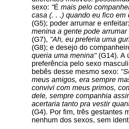
sexo:
"
É
mais pelo companheir
casa (. . .) quando eu fico em
(G5); poder arrumar e enfeitar
menina a gente pode arrumar m
(G7),
"Ah, eu preferia uma gur
(G8); e desejo do companheir
queria uma menina"
(G14). A 
preferência pelo sexo mascul
bebês desse mesmo sexo:
"S
meus amigos, era sempre mas
convivi com meus primos, com
dele, sempre companhia assi
acertaria tanto pra vestir qu
(G4). Por fim, três gestantes
nenhum dos sexos, sem identif