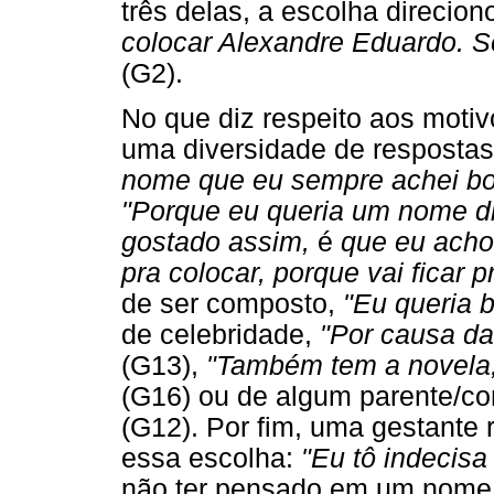
três delas, a escolha direcio
colocar Alexandre Eduardo. S
(G2).
No que diz respeito aos motiv
uma diversidade de respostas:
nome que eu sempre achei b
"Porque eu queria um nome di
gostado assim,
é
que eu acho
pra colocar, porque vai ficar p
de ser composto,
"Eu queria 
de celebridade,
"Por causa da
(G13),
"Também tem a novela
(G16) ou de algum parente/c
(G12). Por fim, uma gestante 
essa escolha:
"Eu tô indecisa
não ter pensado em um nome