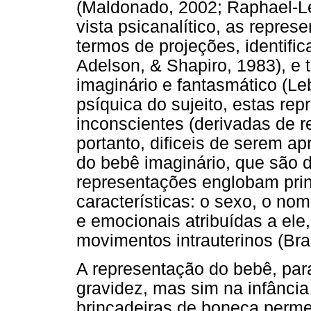
(Maldonado, 2002; Raphael-Lef
vista psicanalítico, as repr
termos de projeções, identifi
Adelson, & Shapiro, 1983), e
imaginário e fantasmático (Le
psíquica do sujeito, estas re
inconscientes (derivadas de r
portanto, dificeis de serem a
do bebê imaginário, que são d
representações englobam prin
características: o sexo, o nom
e emocionais atribuídas a el
movimentos intrauterinos (Bra
A representação do bebê, para
gravidez, mas sim na infânci
brincadeiras de boneca perme