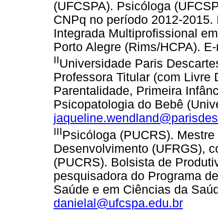
(UFCSPA). Psicóloga (UFCSPA)
CNPq no período 2012-2015. 
Integrada Multiprofissional e
Porto Alegre (Rims/HCPA). E-
II
Universidade Paris Descartes
Professora Titular (com Livre
Parentalidade, Primeira Infân
Psicopatologia do Bebê (Univer
jaqueline.wendland@parisdesc
III
Psicóloga (PUCRS). Mestre 
Desenvolvimento (UFRGS), c
(PUCRS). Bolsista de Produti
pesquisadora do Programa de
Saúde e em Ciências da Saú
danielal@ufcspa.edu.br