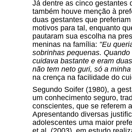
Já dentre as cinco gestantes
também houve menção à prefe
duas gestantes que preferia
motivos para tal, enquanto q
pautaram sua escolha na pre
meninas na família:
"Eu queri
sobrinhas pequenas. Quando 
cuidava bastante e eram dua
não tem neto guri, só a minha
na crença na facilidade do cu
Segundo Soifer (1980), a ges
um conhecimento seguro, tra
conscientes, que se referem 
Apresentando diversas justifi
adolescentes uma maior prefer
et al. (2003), em estudo real