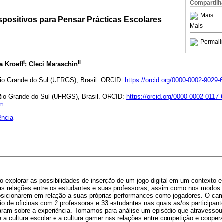
Compartilh
Mais
spositivos para Pensar Prácticas Escolares
Mais
Permali
I
II
a Kroeff
; Cleci Maraschin
Rio Grande do Sul (UFRGS), Brasil. ORCID:
https://orcid.org/0000-0002-9029-
Rio Grande do Sul (UFRGS), Brasil. ORCID:
https://orcid.org/0000-0002-0117
om
ência
vo explorar as possibilidades de inserção de um jogo digital em um contexto
 nas relações entre os estudantes e suas professoras, assim como nos modos
 posicionarem em relação a suas próprias performances como jogadores. O ca
ão de oficinas com 2 professoras e 33 estudantes nas quais as/os participant
rsaram sobre a experiência. Tomamos para análise um episódio que atravessou
e a cultura escolar e a cultura gamer nas relações entre competição e coope