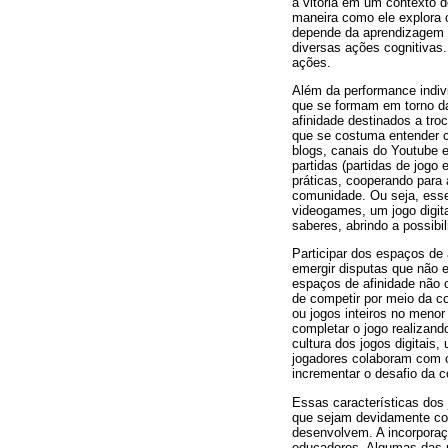
a vitória em um contexto d
maneira como ele explora 
depende da aprendizagem d
diversas ações cognitivas.
ações.
Além da performance indivi
que se formam em torno d
afinidade destinados a tr
que se costuma entender c
blogs, canais do Youtube 
partidas (partidas de jog
práticas, cooperando para 
comunidade. Ou seja, esse
videogames, um jogo digit
saberes, abrindo a possibi
Participar dos espaços de 
emergir disputas que não e
espaços de afinidade não 
de competir por meio da c
ou jogos inteiros no menor
completar o jogo realizan
cultura dos jogos digitais
jogadores colaboram com o
incrementar o desafio da 
Essas características dos 
que sejam devidamente con
desenvolvem. A incorporaç
educadores. Algumas das r