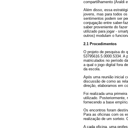
compartilhamento (Araldi e
Além disso, essa estratég
jovens, mas para todos os
sentimentos podem ser pe
conjugação entre saber-faz
saber proveniente do fazer 
utilizado para jogar - smar
outros) modulam o funciona
2.1 Procedimentos
O projeto de pesquisa do 
53795616.5.0000.5334. A pa
matriculados no período d
a qual o jogo digital fora 
da escola.
Após uma reunião inicial c
discussão de como as rela
direção, elaboramos em co
Foi realizada uma primeira
utilizado. Posteriormente,
fornecendo a base empírica
Os encontros foram destina
Para as oficinas com os e
realização de um sorteio.
A cada oficina, uma profe