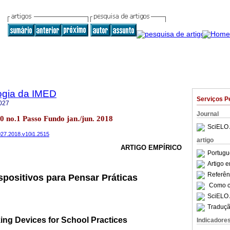
ogia da IMED
Serviços P
027
Journal
0 no.1 Passo Fundo jan./jun. 2018
SciELO 
5027.2018.v10i1.2515
artigo
ARTIGO EMPÍRICO
Portugu
Artigo 
Referên
spositivos para Pensar Práticas
Como ci
SciELO 
Traduçã
ing Devices for School Practices
Indicadore