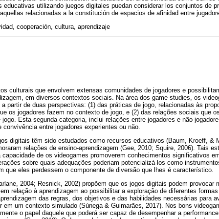
 educativas utilizando juegos digitales puedan considerar los conjuntos de p
aquellas relacionadas a la constitución de espacios de afinidad entre jugador
vidad, cooperación, cultura, aprendizaje
os culturais que envolvem extensas comunidades de jogadores e possibilita
dizagem, em diversos contextos sociais. Na área dos game studies, os vid
a partir de duas perspectivas: (1) das práticas de jogo, relacionadas às prop
ue os jogadores fazem no contexto de jogo, e (2) das relações sociais que 
 jogo. Esta segunda categoria, inclui relações entre jogadores e não jogado
 convivência entre jogadores experientes ou não.
gos digitais têm sido estudados como recursos educativos (Baum, Kroeff, & Ma
moraram relações de ensino-aprendizagem (Gee, 2010; Squire, 2006). Tais e
 à capacidade de os videogames promoverem conhecimentos significativos e
rações sobre quais adequações poderiam potencializá-los como instrument
m que eles perdessem o componente de diversão que lhes é característico.
farlane, 2004; Resnick, 2002) propõem que os jogos digitais podem provoc
m relação à aprendizagem ao possibilitar a exploração de diferentes formas 
aprendizagem das regras, dos objetivos e das habilidades necessárias para a
or em um contexto simulado (Súnega & Guimarães, 2017). Nos bons videogam
mente o papel daquele que poderá ser capaz de desempenhar a performance 