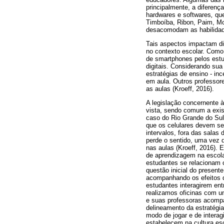
principalmente, a diferen
hardwares e softwares
,
que
Timboíba, Ribon, Paim, Mon
desacomodam as habilidad
Tais aspectos impactam dir
no contexto escolar. Como
de smartphones pelos estu
digitais. Considerando sua
estratégias de ensino - in
em aula. Outros professore
as aulas (Kroeff, 2016).
A legislação concernente 
vista, sendo comum a exist
caso do Rio Grande do Sul,
que os celulares devem se
intervalos, fora das salas
perde o sentido, uma vez q
nas aulas (Kroeff, 2016). 
de aprendizagem na escola
estudantes se relacionam 
questão inicial do present
acompanhando os efeitos d
estudantes interagirem ent
realizamos oficinas com um
e suas professoras acompa
delineamento da estratégia
modo de jogar e de interag
estabelecem na cultura esc