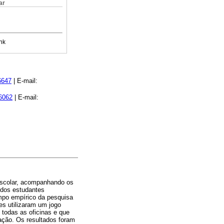
ar
nk
6647
| E-mail:
-6062
| E-mail:
 escolar, acompanhando os
 dos estudantes
mpo empírico da pesquisa
es utilizaram um jogo
 todas as oficinas e que
ração. Os resultados foram