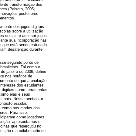
ade de transformação dos
res (Peixoto, 2005;
 inovações posteriores
amentos.
amente dos jogos digitais -
colas sobre a utilização
es sociais e acessar jogos
ssante sua incorporação nas
do que está sendo estudado
ariam desatenção durante
esse segundo ponto de
brasileiros. Tal como o
de janeiro de 2008, define
te nos horários de
gumento de que a proibição
 interesse dos estudantes
s digitais como ferramentas
 como elas e seus
ssoais. Nesse sentido, a
ontexto escolar,
sim como nos modos dos
ores. Para isso,
rticiparam como jogadores
 seção, apresentamos o
cinas que repercutiu no
petição e a colaboração se