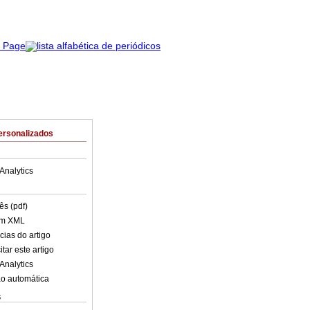
ersonalizados
Analytics
ês (pdf)
em XML
cias do artigo
tar este artigo
Analytics
o automática
s