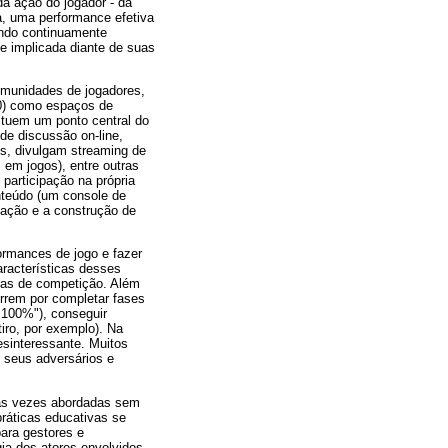
da ação do jogador - da
a, uma performance efetiva
endo continuamente
e implicada diante de suas
comunidades de jogadores,
0) como espaços de
ituem um ponto central do
de discussão on-line,
os, divulgam streaming de
em jogos), entre outras
participação na própria
nteúdo (um console de
cação e a construção de
formances de jogo e fazer
aracterísticas desses
mas de competição. Além
rrem por completar fases
o 100%"), conseguir
iro, por exemplo). Na
esinteressante. Muitos
 seus adversários e
itas vezes abordadas sem
ráticas educativas se
ara gestores e
a dos atores envolvidos -