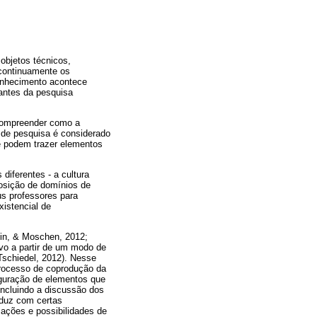
 objetos técnicos,
 continuamente os
onhecimento acontece
pantes da pesquisa
 compreender como a
 de pesquisa é considerado
ue podem trazer elementos
diferentes - a cultura
osição de domínios de
s professores para
xistencial de
hin, & Moschen, 2012;
ivo a partir de um modo de
 Tschiedel, 2012). Nesse
processo de coprodução da
iguração de elementos que
 incluindo a discussão dos
oduz com certas
ações e possibilidades de