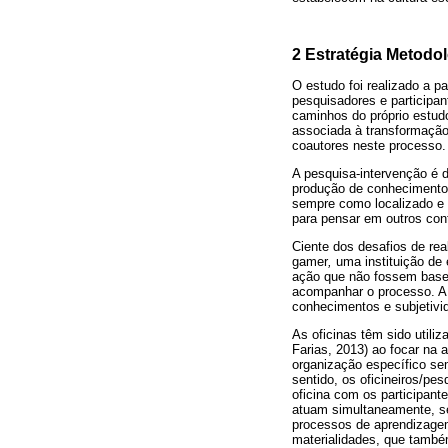
2 Estratégia Metodo
O estudo foi realizado a p
pesquisadores e participa
caminhos do próprio estud
associada à transformação 
coautores neste processo.
A pesquisa-intervenção é 
produção de conhecimento 
sempre como localizado e 
para pensar em outros con
Ciente dos desafios de rea
gamer
,
uma instituição de
ação que não fossem base
acompanhar o processo. A i
conhecimentos e subjetivi
As oficinas têm sido util
Farias, 2013) ao focar na 
organização específico sem
sentido, os oficineiros/p
oficina com os participan
atuam simultaneamente, sem
processos de aprendizagem
materialidades, que també