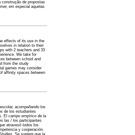
a construção de propostas
amer, em especial aquelas
he effects of its use in the
elves in relation to their
ps with 2 teachers and 33
xperience. We take for
nces between school and
ed from the study
gital games may consider
 of affinity spaces between
to escolar, acompañando los
os de los estudiantes
es. El campo empírico de la
s las / los participantes
 que atravesó todos los
competencia y cooperación.
Studies. Se sugiere que la