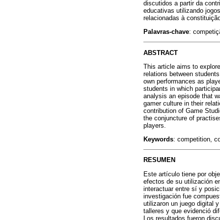
discutidos a partir da co
educativas utilizando jogo
relacionadas à constituiçã
Palavras-chave
: competiç
ABSTRACT
This article aims to explore
relations between students 
own performances as player
students in which participa
analysis an episode that w
gamer culture in their rel
contribution of Game Studie
the conjuncture of practise
players.
Keywords
: competition, co
RESUMEN
Este artículo tiene por obj
efectos de su utilización 
interactuar entre sí y pos
investigación fue compuesto
utilizaron un juego digita
talleres y que evidenció di
Los resultados fueron disc