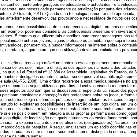
ça de conhecimento entre gerações de educadores e estudantes - e a velocid
 acarreta uma necessidade permanente de atualização por parte dos educado
teiro, & Guirardi, 2011). Quando uma tecnologia parece ter sido apropriada,
es anteriormente desenvolvidas provocando a necessidade de novos desloc
etamente nas possibilidades de uso da tecnologia digital - ou mais especific
 um exemplo, podemos considerar as controvérsias presentes em diversas es
dantes. É comum que utilizem tais aparelhos para trocar mensagens nas red
 popularidade entre os jovens, alguns professores acreditam que seja intere
centivando-os, por exemplo, a buscar informações na internet sobre o conteú
s, entretanto, argumentam que sua utilização deve ser proibida pois provoc
à utilização de tecnologia móvel no contexto escolar geralmente acompanha 
ência de leis que limitam a utilização dos aparelhos na maioria dos Estados 
 no qual a Lei Estadual nº 12.884 da Assembleia Legislativa do Estado, de 3 
r mantidos desligados durante as aulas, sendo possível sua utilização somen
 de aula (AL-RS, 2008). Uma crítica recorrente a essa medida baseia-se no ar
ue os aparelhos sejam utilizados para fins educativos visando a aumentar o
Esses aspectos apontam que as discussões a respeito da utilização dos jogo
 precisam considerar a concepção das professoras sobre os jogos, a forma
com esta tecnologia e como as práticas de jogo modulam as relações interpe
e estudo foi explorar as possibilidades de inserção de um jogo digital em um c
e sua utilização nas relações entre os estudantes e suas professoras, as
re si e se posicionarem em relação a suas próprias performances como jogad
 jogo digital de localização nas quais estudantes do ensino fundamental pa
nharam a experiência junto com os oficineiros (pesquisadores). Na próxima
 metodológica da pesquisa. A seguir, analisamos um episódio ocorrido nas ofi
ir dos estudantes entre si e com seus professores, distinguindo como a com
olar e na cultura gamer.