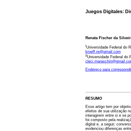
Juegos Digitales: Di
Renata Fischer da Silveir
I
Universidade Federal do 
kroeff.re@gmail.com
II
Universidade Federal do 
cleci.maraschin@gmail.c
Endereço para correspond
RESUMO
Esse artigo tem por objeti
efeitos de sua utilização
interagirem entre si e se
foi composto pela realizaç
digital e, a seguir, conve
evidenciou diferenças entr