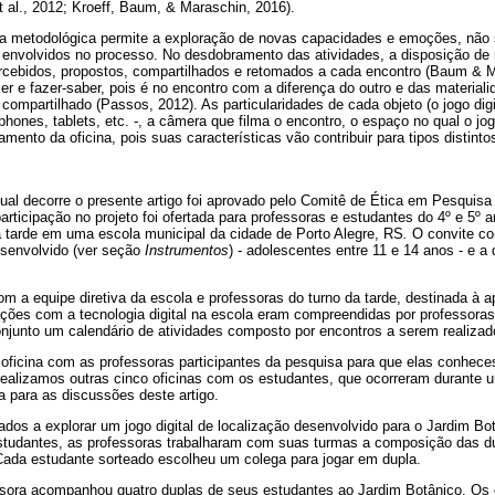
t al., 2012; Kroeff, Baum, & Maraschin, 2016).
ia metodológica permite a exploração de novas capacidades e emoções, não
 envolvidos no processo. No desdobramento das atividades, a disposição de m
rcebidos, propostos, compartilhados e retomados a cada encontro (Baum & 
er e fazer-saber, pois é no encontro com a diferença do outro e das materia
compartilhado (Passos, 2012). As particularidades de cada objeto (o jogo digit
tphones, tablets, etc. -, a câmera que filma o encontro, o espaço no qual o jo
mento da oficina, pois suas características vão contribuir para tipos distint
qual decorre o presente artigo foi aprovado pelo Comitê de Ética em Pesqu
rticipação no projeto foi ofertada para professoras e estudantes do 4º e 5º 
a tarde em uma escola municipal da cidade de Porto Alegre, RS
.
O convite co
desenvolvido (ver seção
Instrumentos
) - adolescentes entre 11 e 14 anos - e a 
om a equipe diretiva da escola e professoras do turno da tarde, destinada à a
ções com a tecnologia digital na escola eram compreendidas por professoras
njunto um calendário de atividades composto por encontros a serem realizad
 oficina com as professoras participantes da pesquisa para que elas conheces
 realizamos outras cinco oficinas com os estudantes, que ocorreram durante 
 para as discussões deste artigo.
dos a explorar um jogo digital de localização desenvolvido para o Jardim Bot
studantes, as professoras trabalharam com suas turmas a composição das dup
 Cada estudante sorteado escolheu um colega para jogar em dupla.
ssora acompanhou quatro duplas de seus estudantes ao Jardim Botânico. Os