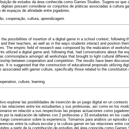
ntribuição de estudos da área conhecida como Games Studies. Sugere-se que 
s digitais possam considerar os conjuntos de práticas associadas à cultura g
o de espaços de afinidade entre jogadores.
ão, cooperação, cultura, aprendizagem
 the possibilities of insertion of a digital game in a school context, following t
and their teachers, as well as in the ways students interact and position thems
s. The empiric field of research was composed by the realization of worksho
nts utilized a digital game and, following that, had conversations about the e
as commonplace amongst all workshops that brought to light cultural differe
ationship between cooperation and competition. The results have been discuss
s. It is suggested that the construction of educational proposals utilizing di
s associated with gamer culture, specifically those related to the constitution
operation, culture, learning
etivo explorar las posibilidades de inserción de un juego digital en un contex
en las relaciones entre los estudiantes y sus profesoras, así como en los mod
icionarse en relación a sus respectivas las propias actuaciones como jugador
 por la realización de talleres con 2 profesoras y 33 estudiantes en los cuale
l y luego conversaron sobre la experiencia. Tomamos para análisis un episodio
ferencias entre la cultura escolar y la cultura gamer en las relaciones entre 
utidos a partir de la contribución de estudios del área conocida como Games 