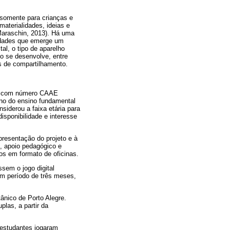
 somente para crianças e
aterialidades, ideias e
Maraschin, 2013). Há uma
lidades que emerge um
al, o tipo de aparelho
go se desenvolve, entre
os de compartilhamento.
isa com número CAAE
ano do ensino fundamental
nsiderou a faixa etária para
disponibilidade e interesse
presentação do projeto e à
, apoio pedagógico e
os em formato de oficinas.
sem o jogo digital
um período de três meses,
ânico de Porto Alegre.
las, a partir da
 estudantes jogaram