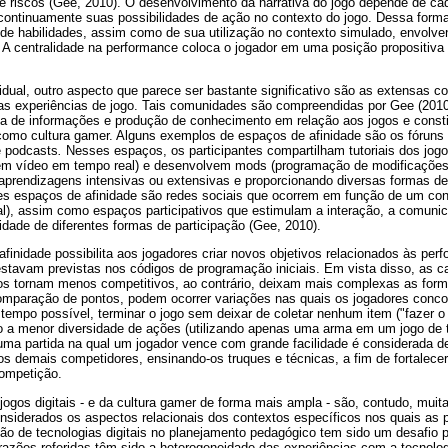
e riscos (Gee, 2010). O desenvolvimento da narrativa do jogo depende de ca
continuamente suas possibilidades de ação no contexto do jogo. Dessa form
e habilidades, assim como de sua utilização no contexto simulado, envolv
 A centralidade na performance coloca o jogador em uma posição propositiva 
dual, outro aspecto que parece ser bastante significativo são as extensas 
as experiências de jogo. Tais comunidades são compreendidas por Gee (201
oca de informações e produção de conhecimento em relação aos jogos e const
omo cultura gamer. Alguns exemplos de espaços de afinidade são os fóruns 
e podcasts
.
Nesses espaços, os participantes compartilham tutoriais dos jog
o em vídeo em tempo real) e desenvolvem mods (programação de modificações 
aprendizagens intensivas ou extensivas e proporcionando diversas formas de 
s espaços de afinidade são redes sociais que ocorrem em função de um co
al), assim como espaços participativos que estimulam a interação, a comuni
lidade de diferentes formas de participação (Gee, 2010).
afinidade possibilita aos jogadores criar novos objetivos relacionados às per
stavam previstas nos códigos de programação iniciais. Em vista disso, as c
os tornam menos competitivos, ao contrário, deixam mais complexas as for
omparação de pontos, podem ocorrer variações nas quais os jogadores conco
 tempo possível, terminar o jogo sem deixar de coletar nenhum item ("fazer 
do a menor diversidade de ações (utilizando apenas uma arma em um jogo de t
, uma partida na qual um jogador vence com grande facilidade é considerada d
s demais competidores, ensinando-os truques e técnicas, a fim de fortalecer
competição.
jogos digitais - e da cultura gamer de forma mais ampla - são, contudo, mu
siderados os aspectos relacionais dos contextos específicos nos quais as p
ão de tecnologias digitais no planejamento pedagógico tem sido um desafio p
azões referidas têm sido a heterogeneidade das experiências com a tecnologi