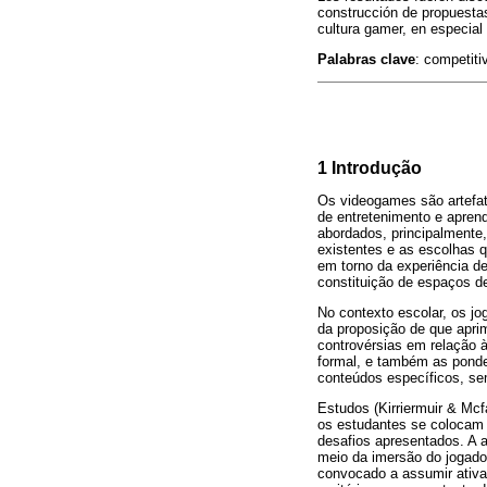
construcción de propuestas
cultura gamer, en especial 
Palabras clave
: competiti
1 Introdução
Os videogames são artefat
de entretenimento e apren
abordados, principalmente, 
existentes e as escolhas q
em torno da experiência de
constituição de espaços de
No contexto escolar, os jo
da proposição de que apri
controvérsias em relação
formal, e também as ponde
conteúdos específicos, se
Estudos (Kirriermuir & Mc
os estudantes se colocam e
desafios apresentados. A 
meio da imersão do jogad
convocado a assumir ativa