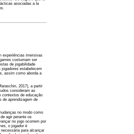
rácticas asociadas a la
es.
m experiências imersivas
eogames costumam ser
ostas de jogabilidade
os jogadores estabelecem
res, assim como aborda a
raschin, 2017), a partir
studos consideram as
m contextos de educação
os de aprendizagem de
ar mudanças no modo como
de agir perante os
vançar no jogo ocorrem por
es, o jogador é
necessária para alcançar