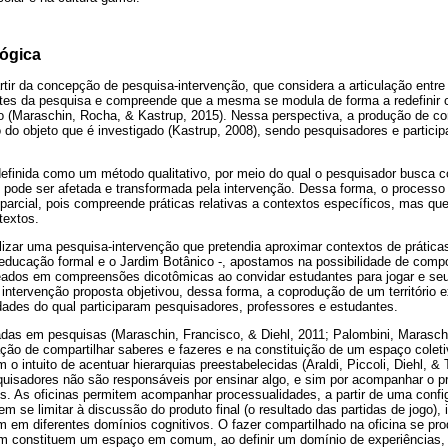
lógica
artir da concepção de pesquisa-intervenção, que considera a articulação entre
ntes da pesquisa e compreende que a mesma se modula de forma a redefinir
o (Maraschin, Rocha, & Kastrup, 2015). Nessa perspectiva, a produção de c
do objeto que é investigado (Kastrup, 2008), sendo pesquisadores e partici
definida como um método qualitativo, por meio do qual o pesquisador busca
pode ser afetada e transformada pela intervenção. Dessa forma, o processo
parcial, pois compreende práticas relativas a contextos específicos, mas q
textos.
lizar uma pesquisa-intervenção que pretendia aproximar contextos de práticas 
 educação formal e o Jardim Botânico -, apostamos na possibilidade de comp
ados em compreensões dicotômicas ao convidar estudantes para jogar e seu
ntervenção proposta objetivou, dessa forma, a coprodução de um território e
dades do qual participaram pesquisadores, professores e estudantes.
izadas em pesquisas (Maraschin, Francisco, & Diehl, 2011; Palombini, Marasc
ação de compartilhar saberes e fazeres e na constituição de um espaço colet
 o intuito de acentuar hierarquias preestabelecidas (Araldi, Piccoli, Diehl, &
esquisadores não são responsáveis por ensinar algo, e sim por acompanhar o 
tes. As oficinas permitem acompanhar processualidades, a partir de uma conf
 se limitar à discussão do produto final (o resultado das partidas de jogo),
 em diferentes domínios cognitivos. O fazer compartilhado na oficina se pr
m constituem um espaço em comum, ao definir um domínio de experiências, 