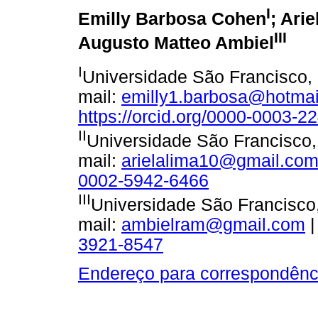
I
Emilly Barbosa Cohen
; Ari
III
Augusto Matteo Ambiel
I
Universidade São Francisco, 
mail:
emilly1.barbosa@hotma
https://orcid.org/0000-0003-2
II
Universidade São Francisco,
mail:
arielalima10@gmail.co
0002-5942-6466
III
Universidade São Francisco,
mail:
ambielram@gmail.com
|
3921-8547
Endereço para correspondênc