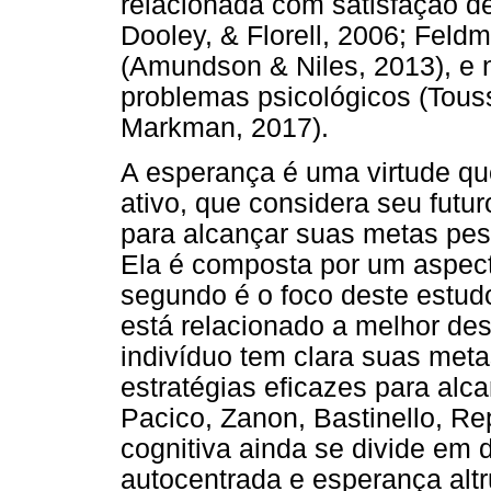
relacionada com satisfação d
Dooley, & Florell, 2006; Feld
(Amundson & Niles, 2013), e
problemas psicológicos (Touss
Markman, 2017).
A esperança é uma virtude que
ativo, que considera seu futu
para alcançar suas metas pess
Ela é composta por um aspecto
segundo é o foco deste estud
está relacionado a melhor de
indivíduo tem clara suas met
estratégias eficazes para alc
Pacico, Zanon, Bastinello, Re
cognitiva ainda se divide em
autocentrada e esperança altru