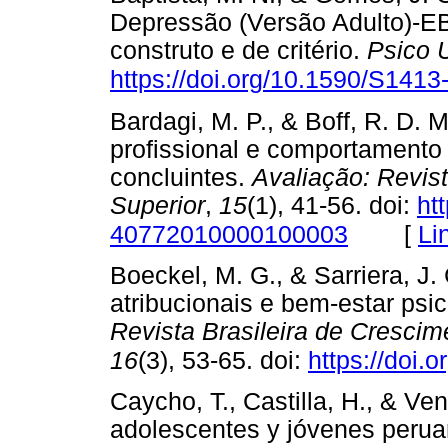
Depressão (Versão Adulto)-E
construto e de critério.
Psico 
https://doi.org/10.1590/S14
Bardagi, M. P., & Boff, R. D. 
profissional e comportamento 
concluintes.
Avaliação: Revis
Superior
,
15
(1), 41-56. doi:
ht
[
Li
40772010000100003
Boeckel, M. G., & Sarriera, J. 
atribucionais e bem-estar psic
Revista Brasileira de Cresc
16
(3), 53-65. doi:
https://doi.
Caycho, T., Castilla, H., & Ve
adolescentes y jóvenes peruan