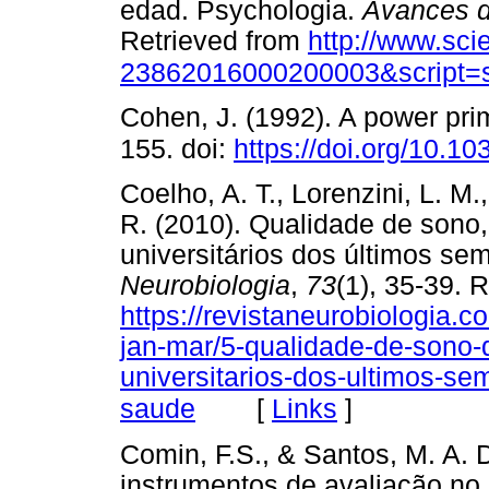
edad. Psychologia.
Avances de
Retrieved from
http://www.sci
23862016000200003&script=s
Cohen, J. (1992). A power pri
155. doi:
https://doi.org/10.1
Coelho, A. T., Lorenzini, L. M.
R. (2010). Qualidade de sono
universitários dos últimos se
Neurobiologia
,
73
(1), 35-39. 
https://revistaneurobiologia.
jan-mar/5-qualidade-de-sono
universitarios-dos-ultimos-se
[
Links
]
saude
Comin, F.S., & Santos, M. A. D
instrumentos de avaliação no 