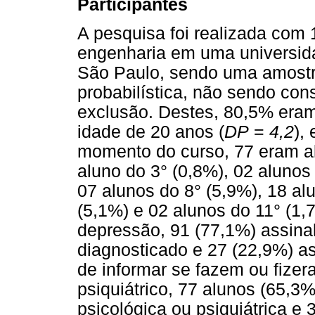
Participantes
A pesquisa foi realizada com
engenharia em uma universidad
São Paulo, sendo uma amostr
probabilística, não sendo con
exclusão. Destes, 80,5% era
idade de 20 anos (
DP
=
4,2
),
momento do curso, 77 eram a
aluno do 3° (0,8%), 02 alunos
07 alunos do 8° (5,9%), 18 al
(5,1%) e 02 alunos do 11° (1,7
depressão, 91 (77,1%) assina
diagnosticado e 27 (22,9%) a
de informar se fazem ou fizer
psiquiátrico, 77 alunos (65,3
psicológica ou psiquiátrica e