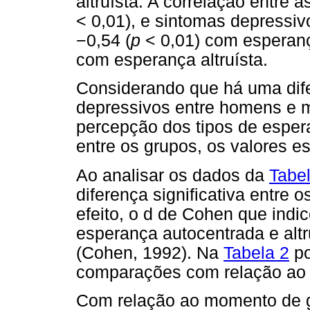
altruísta. A correlação entre 
< 0,01), e sintomas depressi
−
0,54 (
p
< 0,01) com esperan
com esperança altruísta.
Considerando que há uma dife
depressivos entre homens e m
percepção dos tipos de esper
entre os grupos, os valores 
Ao analisar os dados da
Tabe
diferença significativa entre
efeito, o d de Cohen que ind
esperança autocentrada e altr
(Cohen, 1992). Na
Tabela 2
po
comparações com relação ao
Com relação ao momento de g