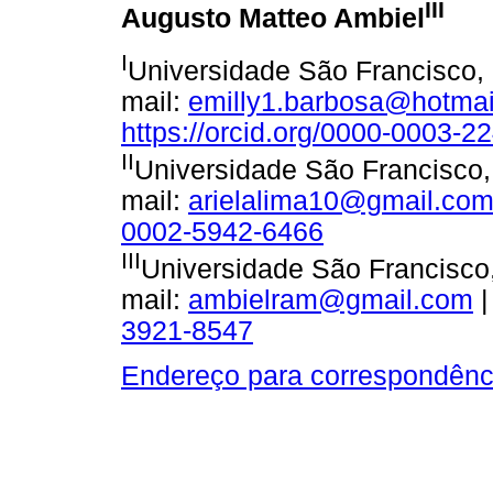
III
Augusto Matteo Ambiel
I
Universidade São Francisco, 
mail:
emilly1.barbosa@hotma
https://orcid.org/0000-0003-2
II
Universidade São Francisco,
mail:
arielalima10@gmail.co
0002-5942-6466
III
Universidade São Francisco,
mail:
ambielram@gmail.com
|
3921-8547
Endereço para correspondênc