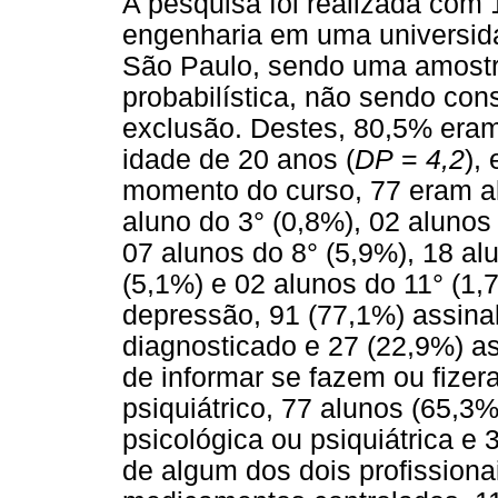
A pesquisa foi realizada com
engenharia em uma universidad
São Paulo, sendo uma amostr
probabilística, não sendo con
exclusão. Destes, 80,5% era
idade de 20 anos (
DP
=
4,2
),
momento do curso, 77 eram a
aluno do 3° (0,8%), 02 alunos
07 alunos do 8° (5,9%), 18 al
(5,1%) e 02 alunos do 11° (1,7
depressão, 91 (77,1%) assina
diagnosticado e 27 (22,9%) a
de informar se fazem ou fizer
psiquiátrico, 77 alunos (65,3
psicológica ou psiquiátrica e
de algum dos dois profissiona