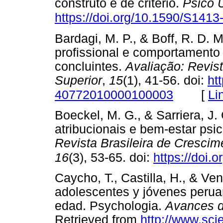
construto e de critério.
Psico 
https://doi.org/10.1590/S14
Bardagi, M. P., & Boff, R. D. 
profissional e comportamento 
concluintes.
Avaliação: Revis
Superior
,
15
(1), 41-56. doi:
ht
[
Li
40772010000100003
Boeckel, M. G., & Sarriera, J. 
atribucionais e bem-estar psic
Revista Brasileira de Cresc
16
(3), 53-65. doi:
https://doi.
Caycho, T., Castilla, H., & Ve
adolescentes y jóvenes peruan
edad. Psychologia.
Avances de
Retrieved from
http://www.sci