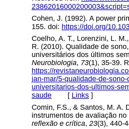
23862016000200003&script=s
Cohen, J. (1992). A power pri
155. doi:
https://doi.org/10.1
Coelho, A. T., Lorenzini, L. M.
R. (2010). Qualidade de sono
universitários dos últimos se
Neurobiologia
,
73
(1), 35-39. 
https://revistaneurobiologia.
jan-mar/5-qualidade-de-sono
universitarios-dos-ultimos-se
[
Links
]
saude
Comin, F.S., & Santos, M. A. D
instrumentos de avaliação no 
reflexão e crítica
,
23
(3), 440-4