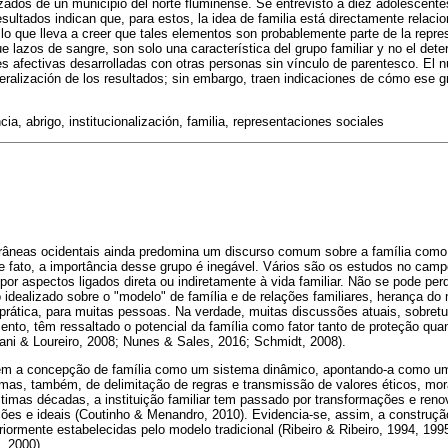
izados de un municipio del norte fluminense. Se entrevistó a diez adolescen
esultados indican que, para estos, la idea de familia está directamente relac
 lo que lleva a creer que tales elementos son probablemente parte de la repres
 lazos de sangre, son solo una característica del grupo familiar y no el det
s afectivas desarrolladas con otras personas sin vínculo de parentesco. El 
neralización de los resultados; sin embargo, traen indicaciones de cómo ese 
cia, abrigo, institucionalización, familia, representaciones sociales
âneas ocidentais ainda predomina um discurso comum sobre a família como 
de fato, a importância desse grupo é inegável. Vários são os estudos no cam
por aspectos ligados direta ou indiretamente à vida familiar. Não se pode perd
idealizado sobre o "modelo" de família e de relações familiares, herança do
a prática, para muitas pessoas. Na verdade, muitas discussões atuais, sobre
nto, têm ressaltado o potencial da família como fator tanto de proteção quan
lani & Loureiro, 2008; Nunes & Sales, 2016; Schmidt, 2008).
zem a concepção de família como um sistema dinâmico, apontando-a como 
 mas, também, de delimitação de regras e transmissão de valores éticos, morai
ltimas décadas, a instituição familiar tem passado por transformações e re
nções e ideais (Coutinho & Menandro, 2010). Evidencia-se, assim, a construç
iormente estabelecidas pelo modelo tradicional (Ribeiro & Ribeiro, 1994, 199
, 2000).