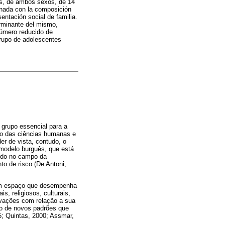
tes, de ambos sexos, de 14
ionada con la composición
entación social de familia.
erminante del mismo,
número reducido de
grupo de adolescentes
grupo essencial para a
po das ciências humanas e
er de vista, contudo, o
 modelo burguês, que está
tudo no campo da
to de risco (De Antoni,
um espaço que desempenha
s, religiosos, culturais,
novações com relação a sua
ão de novos padrões que
5; Quintas, 2000; Assmar,