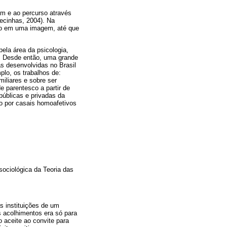
am e ao percurso através
becinhas, 2004). Na
ito em uma imagem, até que
ela área da psicologia,
. Desde então, uma grande
s desenvolvidas no Brasil
plo, os trabalhos de:
iliares e sobre ser
e parentesco a partir de
públicas e privadas da
ão por casais homoafetivos
sociológica da Teoria das
s instituições de um
s acolhimentos era só para
 aceite ao convite para