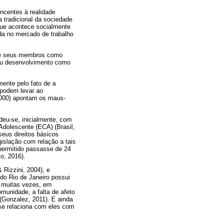
ncentes à realidade
a tradicional da sociedade
ue acontece socialmente
da no mercado de trabalho
 de seus membros como
 seu desenvolvimento como
mente pelo fato de a
 podem levar ao
(2000) apontam os maus-
deu-se, inicialmente, com
Adolescente (ECA) (Brasil,
seus direitos básicos
islação com relação a tais
 permitido passasse de 24
io, 2016).
 Rizzini, 2004), e
do Rio de Janeiro possui
, muitas vezes, em
omunidade, a falta de afeto
 (Gonzalez, 2011). E ainda
 se relaciona com eles com