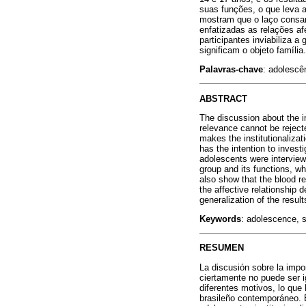
suas funções, o que leva a
mostram que o laço consan
enfatizadas as relações a
participantes inviabiliza 
significam o objeto família.
Palavras-chave
: adolescê
ABSTRACT
The discussion about the i
relevance cannot be reject
makes the institutionalizat
has the intention to invest
adolescents were interviewe
group and its functions, wh
also show that the blood re
the affective relationship
generalization of the resul
Keywords
: adolescence, sh
RESUMEN
La discusión sobre la impor
ciertamente no puede ser i
diferentes motivos, lo que 
brasileño contemporáneo. E