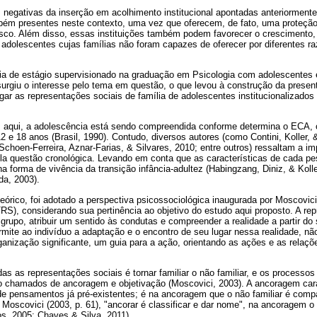
negativas da inserção em acolhimento institucional apontadas anteriormente
bém presentes neste contexto, uma vez que oferecem, de fato, uma proteção
co. Além disso, essas instituições também podem favorecer o crescimento, 
 adolescentes cujas famílias não foram capazes de oferecer por diferentes ra
ia de estágio supervisionado na graduação em Psicologia com adolescentes
 surgiu o interesse pelo tema em questão, o que levou à construção da presen
igar as representações sociais de família de adolescentes institucionalizado
, aqui, a adolescência está sendo compreendida conforme determina o ECA, 
12 e 18 anos (Brasil, 1990). Contudo, diversos autores (como Contini, Koller,
 Schoen-Ferreira, Aznar-Farias, & Silvares, 2010; entre outros) ressaltam a i
ela questão cronológica. Levando em conta que as características de cada pe
 na forma de vivência da transição infância-adultez (Habingzang, Diniz, & Kolle
da, 2003).
teórico, foi adotado a perspectiva psicossociológica inaugurada por Moscovic
S), considerando sua pertinência ao objetivo do estudo aqui proposto. A rep
 grupo, atribuir um sentido às condutas e compreender a realidade a partir do
rmite ao indivíduo a adaptação e o encontro de seu lugar nessa realidade, 
nização significante, um guia para a ação, orientando as ações e as relaçõe
odas as representações sociais é tornar familiar o não familiar, e os processo
o chamados de ancoragem e objetivação (Moscovici, 2003). A ancoragem cara
e pensamentos já pré-existentes; é na ancoragem que o não familiar é comp
o Moscovici (2003, p. 61), "ancorar é classificar e dar nome", na ancoragem
os, 2005; Chaves & Silva, 2011).