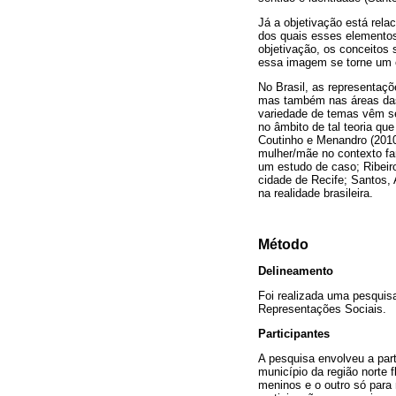
Já a objetivação está rel
dos quais esses elementos 
objetivação, os conceitos
essa imagem se torne um e
No Brasil, as representaç
mas também nas áreas das 
variedade de temas vêm se
no âmbito de tal teoria qu
Coutinho e Menandro (2010,
mulher/mãe no contexto fam
um estudo de caso; Ribeiro
cidade de Recife; Santos, 
na realidade brasileira.
Método
Delineamento
Foi realizada uma pesquisa
Representações Sociais.
Participantes
A pesquisa envolveu a par
município da região norte
meninos e o outro só para 