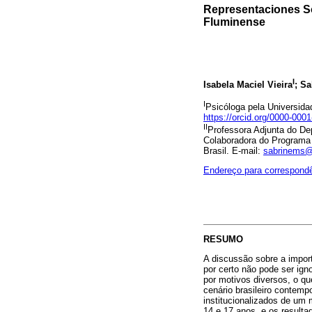
Representaciones So
Fluminense
I
Isabela Maciel Vieira
; S
I
Psicóloga pela Universida
https://orcid.org/0000-000
II
Professora Adjunta do Dep
Colaboradora do Programa 
Brasil. E-mail:
sabrinems@
Endereço para correspond
RESUMO
A discussão sobre a import
por certo não pode ser ig
por motivos diversos, o qu
cenário brasileiro contemp
institucionalizados de um
14 e 17 anos, e os resulta