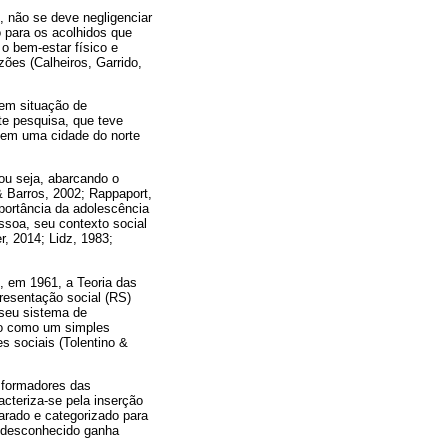
, não se deve negligenciar
 para os acolhidos que
o bem-estar físico e
zões (Calheiros, Garrido,
 em situação de
te pesquisa, que teve
s em uma cidade do norte
ou seja, abarcando o
 & Barros, 2002; Rappaport,
mportância da adolescência
ssoa, seu contexto social
r, 2014; Lidz, 1983;
i, em 1961, a Teoria das
resentação social (RS)
 seu sistema de
não como um simples
s sociais (Tolentino &
s formadores das
cteriza-se pela inserção
arado e categorizado para
 o desconhecido ganha