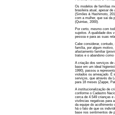
Os modelos de famílias mo
brasileira atual, apesar d
(Simões & Hashimoto, 201
com a mulher, que sai da 
(Quintas, 2000).
Por certo, mesmo com toda
sujeitos. A qualidade dos 
pessoa e para as suas rel
Cabe considerar, contudo, 
família, por algum motivo,
afastamento familiar (prov
tratos e o abandono como
A criação dos serviços de 
base em um ideal higienist
1990), passou a representa
violados ou ameaçado. É im
serviços, que através da L
para 18 meses (Zappe, Patia
A institucionalização de cr
conforme o Cadastro Nacio
cerca de 4.549 crianças e 
vivências negativas para a
da equipe do acolhimento o
há o fato de que os indiv
base nos sentimentos de p