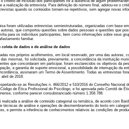
o critério de inclusão dos participantes foi a ausência de algum problema/défi
se a realização da entrevista. Para definição do número final, adotou-se o crit
ntrevistas quando os conteúdos tornam-se repetitivos, sem agregar novas inf
uisa foram utilizadas entrevistas semiestruturadas, organizadas com base em
s autoras, que comportou questões sobre dados pessoais e questões que possi
ília para os indivíduos participantes, bem como informações sobre seus grup
fastamento familiar.
 coleta de dados e de análise de dados
izadas nos próprios acolhimentos, em local reservado, por uma das autoras,
 das mesmas, foi solicitada, previamente, a concordância da instituição muni
entes que concordaram em participar, foram esclarecidos os objetivos da pes
ipação, a garantia de suporte emocional, a possibilidade de interrupção da ent
cordância, assinaram um Termo de Assentimento. Todas as entrevistas for
abril de 2018.
respeitando-se as Resoluções n. 466/2012 e 510/2016 do Conselho Nacional d
Código de Ética Profissional do Psicólogo, e foi aprovada pelo Comitê de É
inense, conforme parecer consubstanciado número 1.358.788.
i realizada a análise de conteúdo categorial ou temática, de acordo com Bard
de técnicas de análise e operações de desmembramento do texto em categor
s, e permite a inferência de conhecimentos relativos às condições de prod