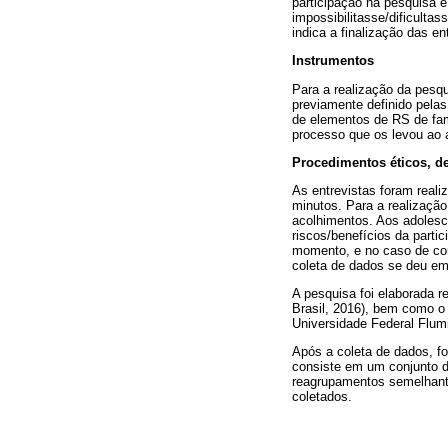
participação na pesquisa e 
impossibilitasse/dificultas
indica a finalização das e
Instrumentos
Para a realização da pesq
previamente definido pela
de elementos de RS de fam
processo que os levou ao a
Procedimentos éticos, de
As entrevistas foram real
minutos. Para a realização
acolhimentos. Aos adolesc
riscos/benefícios da partic
momento, e no caso de con
coleta de dados se deu em 
A pesquisa foi elaborada 
Brasil, 2016), bem como o 
Universidade Federal Flum
Após a coleta de dados, fo
consiste em um conjunto 
reagrupamentos semelhante
coletados.