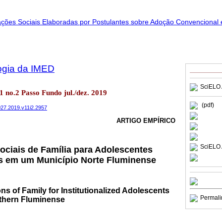
ogia da IMED
SciELO 
1 no.2 Passo Fundo jul./dez. 2019
(pdf)
027.2019.v11i2.2957
ARTIGO EMPÍRICO
SciELO 
ciais de Família para Adolescentes
os em um Município Norte Fluminense
ns of Family for Institutionalized Adolescents
Permali
rthern Fluminense