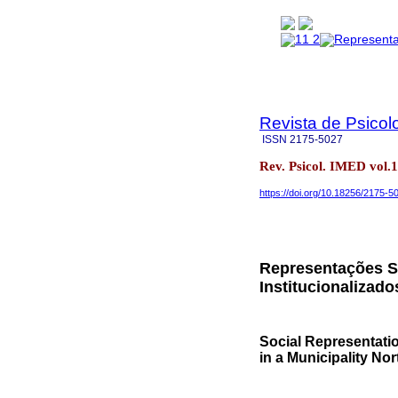
Revista de Psicol
ISSN
2175-5027
Rev. Psicol. IMED vol.1
https://doi.org/10.18256/2175-5
Representações So
Institucionalizad
Social Representatio
in a Municipality No