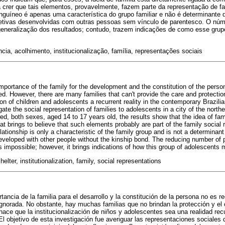
 crer que tais elementos, provavelmente, fazem parte da representação de f
guíneo é apenas uma característica do grupo familiar e não é determinant
fetivas desenvolvidas com outras pessoas sem vínculo de parentesco. O núm
a generalização dos resultados; contudo, trazem indicações de como esse gru
ncia, acolhimento, institucionalização, família, representações sociais
mportance of the family for the development and the constitution of the person
ed. However, there are many families that can't provide the care and protecti
ion of children and adolescents a recurrent reality in the contemporary Brazil
igate the social representation of families to adolescents in a city of the nort
d, both sexes, aged 14 to 17 years old, the results show that the idea of famil
at brings to believe that such elements probably are part of the family social
lationship is only a characteristic of the family group and is not a determinan
 developed with other people without the kinship bond. The reducing number of 
ts impossible; however, it brings indications of how this group of adolescents 
elter, institutionalization, family, social representations
tancia de la familia para el desarrollo y la constitución de la persona no es re
gnorada. No obstante, hay muchas familias que no brindan la protección y el
hace que la institucionalización de niños y adolescentes sea una realidad rec
l objetivo de esta investigación fue averiguar las representaciones sociales d