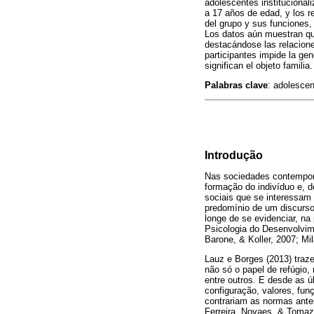
adolescentes institucional
a 17 años de edad, y los r
del grupo y sus funciones,
Los datos aún muestran que
destacándose las relacione
participantes impide la ge
significan el objeto familia.
Palabras clave
: adolescen
Introdução
Nas sociedades contempor
formação do indivíduo e, 
sociais que se interessam 
predomínio de um discurso 
longe de se evidenciar, n
Psicologia do Desenvolvime
Barone, & Koller, 2007; Mi
Lauz e Borges (2013) tra
não só o papel de refúgio,
entre outros. E desde as ú
configuração, valores, fu
contrariam as normas anter
Ferreira, Novaes, & Tomaz