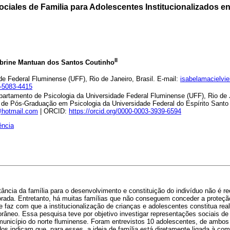
ciales de Familia para Adolescentes Institucionalizados en
II
abrine Mantuan dos Santos Coutinho
de Federal Fluminense (UFF), Rio de Janeiro, Brasil. E-mail:
isabelamacielvi
1-5083-4415
artamento de Psicologia da Universidade Federal Fluminense (UFF), Rio de J
de Pós-Graduação em Psicologia da Universidade Federal do Espírito Santo 
hotmail.com
| ORCID:
https://orcid.org/0000-0003-3939-6594
ência
ância da família para o desenvolvimento e constituição do indivíduo não é re
norada. Entretanto, há muitas famílias que não conseguem conceder a proteç
e faz com que a institucionalização de crianças e adolescentes constitua real
orâneo. Essa pesquisa teve por objetivo investigar representações sociais de
 município do norte fluminense. Foram entrevistos 10 adolescentes, de ambos
dos indicam que, para esses, a ideia de família está diretamente ligada à co