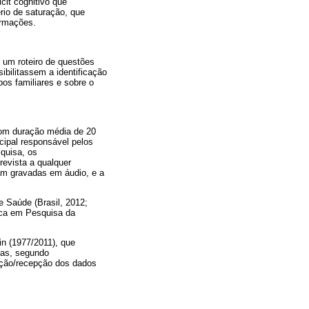
cit cognitivo que
ério de saturação, que
ormações.
 um roteiro de questões
bilitassem a identificação
os familiares e sobre o
 com duração média de 20
cipal responsável pelos
quisa, os
revista a qualquer
am gravadas em áudio, e a
e Saúde (Brasil, 2012;
tica em Pesquisa da
in (1977/2011), que
ias, segundo
ução/recepção dos dados