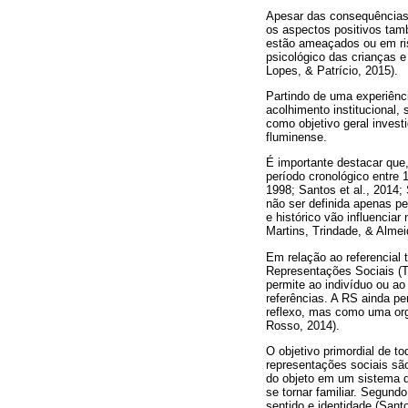
Apesar das consequências 
os aspectos positivos tam
estão ameaçados ou em ris
psicológico das crianças e
Lopes, & Patrício, 2015).
Partindo de uma experiênc
acolhimento institucional,
como objetivo geral invest
fluminense.
É importante destacar que
período cronológico entre 
1998; Santos et al., 2014;
não ser definida apenas p
e histórico vão influenciar
Martins, Trindade, & Almei
Em relação ao referencial 
Representações Sociais (TR
permite ao indivíduo ou ao
referências. A RS ainda pe
reflexo, mas como uma orga
Rosso, 2014).
O objetivo primordial de t
representações sociais sã
do objeto em um sistema d
se tornar familiar. Segund
sentido e identidade (Sant