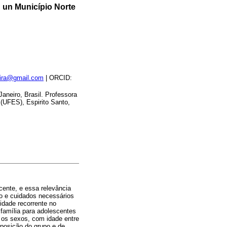
 un Município Norte
eira@gmail.com
| ORCID:
aneiro, Brasil. Professora
(UFES), Espirito Santo,
cente, e essa relevância
ão e cuidados necessários
idade recorrente no
 família para adolescentes
 os sexos, com idade entre
mposição do grupo e de