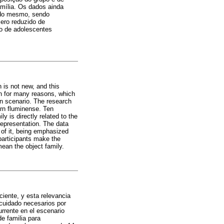
amília. Os dados ainda
e do mesmo, sendo
ero reduzido de
po de adolescentes
 is not new, and this
on for many reasons, which
ian scenario. The research
hern fluminense. Ten
y is directly related to the
 representation. The data
t of it, being emphasized
participants make the
mean the object family.
ciente, y esta relevancia
 cuidado necesarios por
urrente en el escenario
e familia para