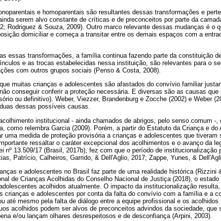
noparentais e homoparentais são resultantes dessas transformações e perte
e ainda serem alvo constante de críticas e de preconceitos por parte da camad
2; Rodriguez & Souza, 2009). Outro marco relevante dessas mudanças é o q
posição domiciliar e começa a transitar entre os demais espaços com a entra
s essas transformações, a família continua fazendo parte da constituição
vínculos e as trocas estabelecidas nessa instituição, são relevantes para o
ações com outros grupos sociais (Penso & Costa, 2008).
que muitas crianças e adolescentes são afastados do convívio familiar justa
 não conseguir conferir a proteção necessária. E diversas são as causas que
isório ou definitivo). Weber, Viezzer, Brandenburg e Zocche (2002) e Weber 
 duas dessas possíveis causas.
acolhimento institucional - ainda chamados de abrigos, pelo senso comum -, 
a, como relembra Garcia (2009). Porém, a partir do Estatuto da Criança e do 
r uma medida de proteção provisória a crianças e adolescentes que tiveram 
portante ressaltar o caráter excepcional dos acolhimentos e o avanço da leg
ei nº 13.509/17 (Brasil, 2017b), fez com que o período de institucionalização
s, Patrício, Calheiros, Garrido, & Dell'Aglio, 2017; Zappe, Yunes, & Dell'Agl
ianças e adolescentes no Brasil faz parte de uma realidade histórica (Rizzini &
nal de Crianças Acolhidas do Conselho Nacional de Justiça (2018), o estado 
adolescentes acolhidos atualmente. O impacto da institucionalização resulta
s crianças e adolescentes por conta da falta do convívio com a família e a c
u até mesmo pela falta de diálogo entre a equipe profissional e os acolhidos
íduos acolhidos podem ser alvos de preconceitos advindos da sociedade, que
ena e/ou lançam olhares desrespeitosos e de desconfiança (Arpini, 2003).