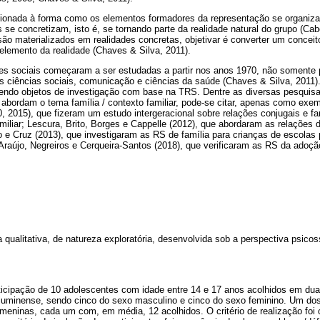
acionada à forma como os elementos formadores da representação se organiz
se concretizam, isto é, se tornando parte da realidade natural do grupo (Ca
 são materializados em realidades concretas, objetivar é converter um conce
lemento da realidade (Chaves & Silva, 2011).
ões sociais começaram a ser estudadas a partir nos anos 1970, não somente p
ciências sociais, comunicação e ciências da saúde (Chaves & Silva, 2011)
ndo objetos de investigação com base na TRS. Dentre as diversas pesquisa
e abordam o tema família / contexto familiar, pode-se citar, apenas como exem
 2015), que fizeram um estudo intergeracional sobre relações conjugais e fam
iliar; Lescura, Brito, Borges e Cappelle (2012), que abordaram as relações d
 e Cruz (2013), que investigaram as RS de família para crianças de escolas 
Araújo, Negreiros e Cerqueira-Santos (2018), que verificaram as RS da adoç
 qualitativa, de natureza exploratória, desenvolvida sob a perspectiva psicos
ticipação de 10 adolescentes com idade entre 14 e 17 anos acolhidos em dua
 fluminense, sendo cinco do sexo masculino e cinco do sexo feminino. Um do
meninas, cada um com, em média, 12 acolhidos. O critério de realização foi o