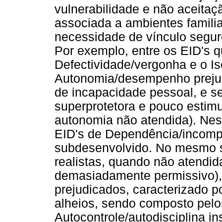
vulnerabilidade e não aceitaç
associada a ambientes familiare
necessidade de vínculo seguro
Por exemplo, entre os EID's q
Defectividade/vergonha e o I
Autonomia/desempenho prejud
de incapacidade pessoal, e s
superprotetora e pouco estimu
autonomia não atendida). Nes
EID's de Dependência/incom
subdesenvolvido. No mesmo s
realistas, quando não atendida
demasiadamente permissivo), 
prejudicados, caracterizado po
alheios, sendo composto pelo
Autocontrole/autodisciplina in