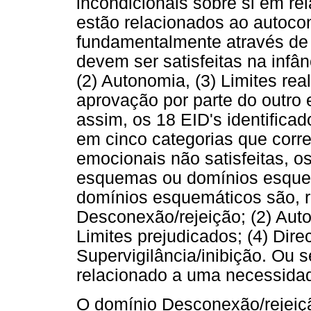
incondicionais sobre si em r
estão relacionados ao autoco
fundamentalmente através de
devem ser satisfeitas na infân
(2) Autonomia, (3) Limites rea
aprovação por parte do outro 
assim, os 18 EID's identifica
em cinco categorias que cor
emocionais não satisfeitas, 
esquemas ou domínios esquemá
domínios esquemáticos são, r
Desconexão/rejeição; (2) Aut
Limites prejudicados; (4) Dire
Supervigilância/inibição. Ou 
relacionado a uma necessida
O domínio Desconexão/rejeiçã