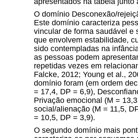
apresentados na tabela junto 
O domínio Desconexão/rejeiçã
Este domínio caracteriza pes
vincular de forma saudável e
que envolvem estabilidade, c
sido contempladas na infância
as pessoas podem apresentar
repetidas vezes em relaciona
Falcke, 2012; Young et al., 2
domínio foram (em ordem decr
= 17,4, DP = 6,9), Desconfian
Privação emocional (M = 13,3
social/alienação (M = 11,5, D
= 10,5, DP = 3,9).
O segundo domínio mais pontu