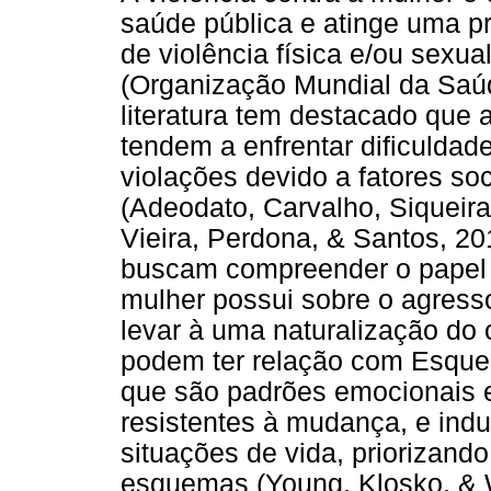
saúde pública e atinge uma p
de violência física e/ou sexua
(Organização Mundial da Saú
literatura tem destacado que 
tendem a enfrentar dificuldad
violações devido a fatores so
(Adeodato, Carvalho, Siqueira
Vieira, Perdona, & Santos, 2
buscam compreender o papel 
mulher possui sobre o agres
levar à uma naturalização do c
podem ter relação com Esquem
que são padrões emocionais e 
resistentes à mudança, e indu
situações de vida, priorizan
esquemas (Young, Klosko, & W