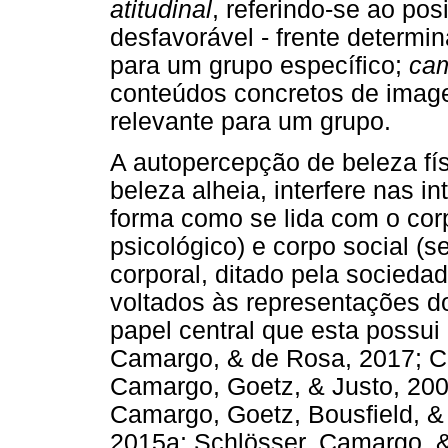
atitudinal
, referindo-se ao pos
desfavorável - frente determi
para um grupo específico;
ca
conteúdos concretos de imag
relevante para um grupo.
A autopercepção de beleza fí
beleza alheia, interfere nas i
forma como se lida com o corp
psicológico) e corpo social (
corporal, ditado pela socieda
voltados às representações do
papel central que esta possui
Camargo, & de Rosa, 2017; Ca
Camargo, Goetz, & Justo, 200
Camargo, Goetz, Bousfield, &
2015a; Schlösser, Camargo, &