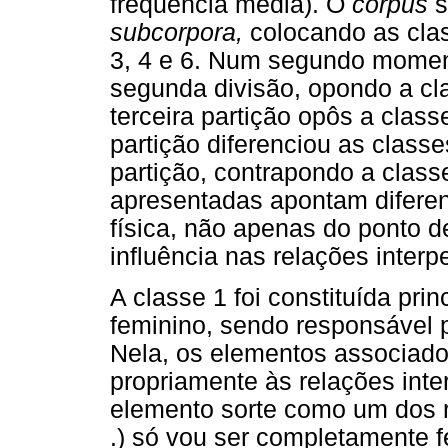
frequência média). O
corpus
s
subcorpora,
colocando as clas
3, 4 e 6. Num segundo momen
segunda divisão, opondo a cl
terceira partição opôs a clas
partição diferenciou as classe
partição, contrapondo a class
apresentadas apontam diferen
física, não apenas do ponto d
influência nas relações interp
A classe 1 foi constituída pri
feminino, sendo responsável 
Nela, os elementos associado
propriamente às relações int
elemento sorte como um dos re
.) só vou ser completamente f