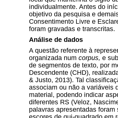
individualmente. Antes do iní
objetivo da pesquisa e demai
Consentimento Livre e Esclare
foram gravadas e transcritas.
Análise de dados
A questão referente à represen
organizada num
corpus,
e sub
de segmentos de texto, por m
Descendente (CHD), realizad
& Justo, 2013). Tal classifica
associam ou não a variáveis d
material, podendo indicar as
diferentes RS (Veloz, Nascim
palavras apresentadas foram 
escores de qui-quadrado em re