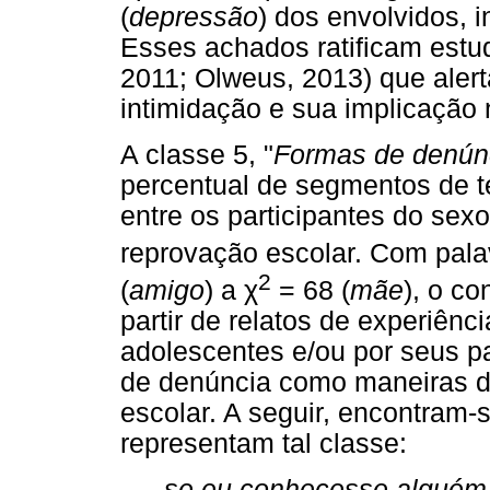
(
depressão
) dos envolvidos, 
Esses achados ratificam estu
2011; Olweus, 2013) que aler
intimidação e sua implicação
A classe 5, "
Formas de denúnc
percentual de segmentos de te
entre os participantes do sex
reprovação escolar. Com palav
2
(
amigo
) a
χ
= 68 (
mãe
), o co
partir de relatos de experiênc
adolescentes e/ou por seus p
de denúncia como maneiras de
escolar. A seguir, encontram-
representam tal classe:
se eu conhecesse alguém 