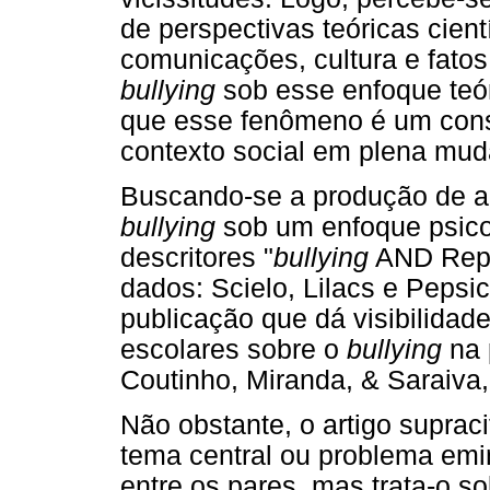
de perspectivas teóricas cient
comunicações, cultura e fatos
bullying
sob esse enfoque teór
que esse fenômeno é um cons
contexto social em plena mud
Buscando-se a produção de ar
bullying
sob um enfoque psico
descritores "
bullying
AND Repr
dados: Scielo, Lilacs e Peps
publicação que dá visibilidad
escolares sobre o
bullying
na 
Coutinho, Miranda, & Saraiva,
Não obstante, o artigo suprac
tema central ou problema emi
entre os pares, mas trata-o s