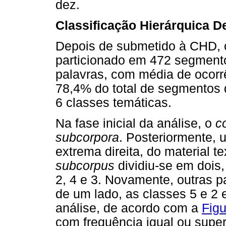
dez.
Classificação Hierárquica 
Depois de submetido à CHD,
particionado em 472 segmento
palavras, com média de ocorrê
78,4% do total de segmentos 
6 classes temáticas.
Na fase inicial da análise, o
c
subcorpora
. Posteriormente, u
extrema direita, do material t
subcorpus
dividiu-se em dois,
2, 4 e 3. Novamente, outras 
de um lado, as classes 5 e 2 e
análise, de acordo com a
Figu
com frequência igual ou super