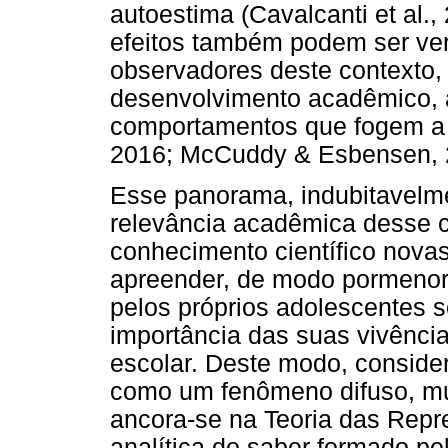
autoestima (Cavalcanti et al.,
efeitos também podem ser ver
observadores deste contexto
desenvolvimento acadêmico,
comportamentos que fogem a n
2016; McCuddy & Esbensen, 
Esse panorama, indubitavelme
relevância acadêmica desse 
conhecimento científico novas
apreender, de modo pormenori
pelos próprios adolescentes s
importância das suas vivência
escolar. Deste modo, consid
como um fenômeno difuso, mul
ancora-se na Teoria das Rep
analítica do saber formado pe