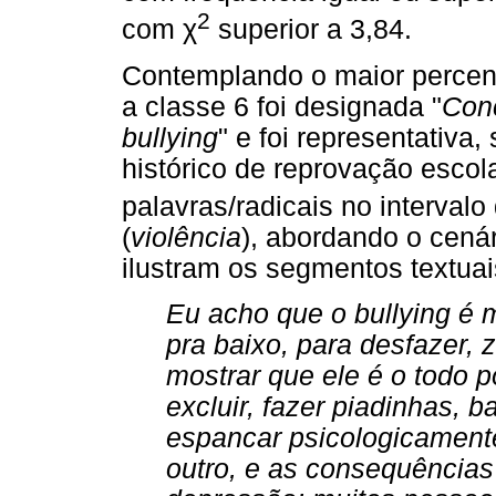
2
com
χ
superior a 3,84.
Contemplando o maior percent
a classe 6 foi designada "
Conc
bullying
" e foi representativa
histórico de reprovação escol
palavras/radicais no intervalo
(
violência
), abordando o cenár
ilustram os segmentos textuai
Eu acho que o bullying é m
pra baixo, para desfazer, 
mostrar que ele é o todo po
excluir, fazer piadinhas, b
espancar psicologicamente
outro, e as consequências