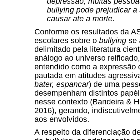
depressão; muitas pessoa
bullying pode prejudicar 
causar ate a morte.
Conforme os resultados da A
escolares sobre o
bullying
se 
delimitado pela literatura cie
análogo ao universo reificado
entendido como a expressão d
pautada em atitudes agressiva
bater, espancar
) de uma pesso
desempenham distintos papéis
nesse contexto (Bandeira & H
2016), gerando, indiscutivelm
aos envolvidos.
A respeito da diferenciação 