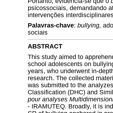
Portanto, evidencia-se que o
psicossociais, demandando a
intervenções interdisciplinare
Palavras-chave
:
bullying,
adol
sociais
ABSTRACT
This study aimed to apprehend
school adolescents on bullying
years, who underwent in-depth 
research. The collected materi
was submitted to the analyzes
Classification (DHC) and Simi
pour analyses Multidimension
- IRAMUTEQ. Broadly, it is ind