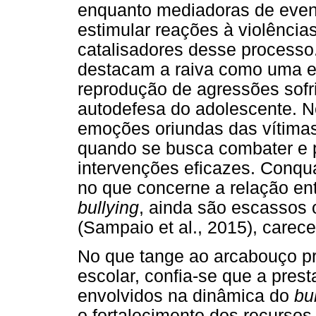
enquanto mediadoras de event
estimular reações à violência
catalisadores desse processo.
destacam a raiva como uma e
reprodução de agressões sofr
autodefesa do adolescente. N
emoções oriundas das vítimas
quando se busca combater e 
intervenções eficazes. Conqua
no que concerne a relação e
bullying
, ainda são escassos
(Sampaio et al., 2015), carec
No que tange ao arcabouço prof
escolar, confia-se que a pres
envolvidos na dinâmica do
bu
o fortalecimento dos recursos