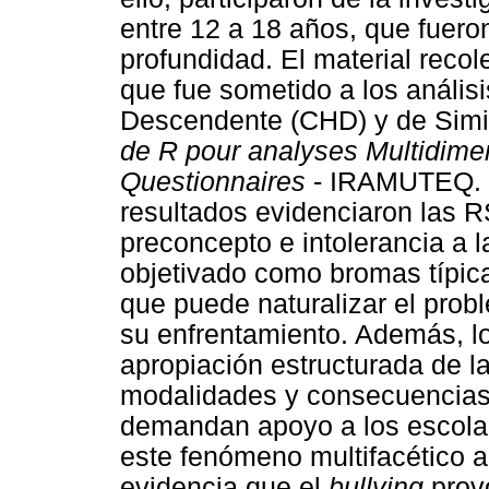
entre 12 a 18 años, que fuero
profundidad. El material recol
que fue sometido a los análisi
Descendente (CHD) y de Simil
de R pour analyses Multidimen
Questionnaires
- IRAMUTEQ. D
resultados evidenciaron las 
preconcepto e intolerancia a l
objetivado como bromas típicas
que puede naturalizar el pro
su enfrentamiento. Además, l
apropiación estructurada de la
modalidades y consecuencias,
demandan apoyo a los escola
este fenómeno multifacético a
evidencia que el
bullying
provo