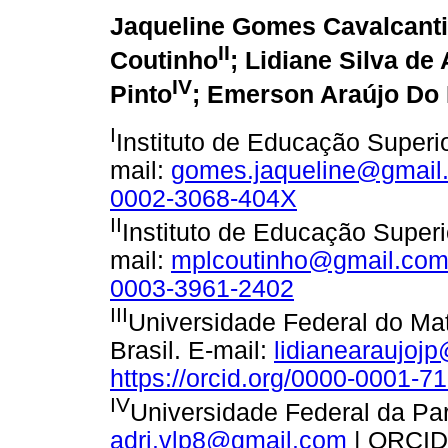
Jaqueline Gomes Cavalcanti
II
Coutinho
; Lidiane Silva de
IV
Pinto
; Emerson Araújo Do
I
Instituto de Educação Superio
mail:
gomes.jaqueline@gmail
0002-3068-404X
II
Instituto de Educação Superi
mail:
mplcoutinho@gmail.co
0003-3961-2402
III
Universidade Federal do Ma
Brasil. E-mail:
lidianearaujoj
https://orcid.org/0000-0001-7
IV
Universidade Federal da Para
adri.vlp8@gmail.com
| ORCID