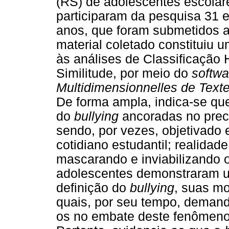
(RS) de adolescentes escolar
participaram da pesquisa 31 
anos, que foram submetidos a
material coletado constituiu u
às análises de Classificação
Similitude, por meio do
softwa
Multidimensionnelles de Text
De forma ampla, indica-se qu
do
bullying
ancoradas no preco
sendo, por vezes, objetivado 
cotidiano estudantil; realidad
mascarando e inviabilizando 
adolescentes demonstraram u
definição do
bullying
, suas m
quais, por seu tempo, demand
os no embate deste fenômeno 