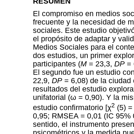
RESUMEN
El compromiso en medios socia
frecuente y la necesidad de 
sociales. Este estudio objetiv
el propósito de adaptar y val
Medios Sociales para el contex
dos estudios, un primer explo
participantes (
M
= 23,3,
DP
= 
El segundo fue un estudio conf
22,9,
DP
= 6,08) de la ciudad
resultados del estudio explor
unifatorial (
ω
= 0,90). Y la mi
2
estudio confirmatorio [
χ
(5) =
0,95; RMSEA = 0,01 (IC 95% 0
sentido, el instrumento prese
psicométricos y la medida pu