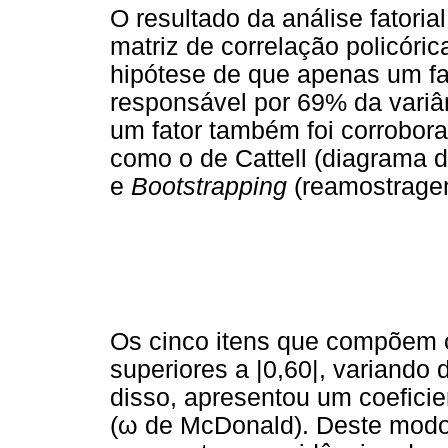
O resultado da análise fatoria
matriz de correlação policóric
hipótese de que apenas um fat
responsável por 69% da variâ
um fator também foi corroborad
como o de Cattell (diagrama d
e
Bootstrapping
(reamostrage
Os cinco itens que compõem o 
superiores a |0,60|, variando 
disso, apresentou um coeficie
(
ω
de McDonald). Deste modo,