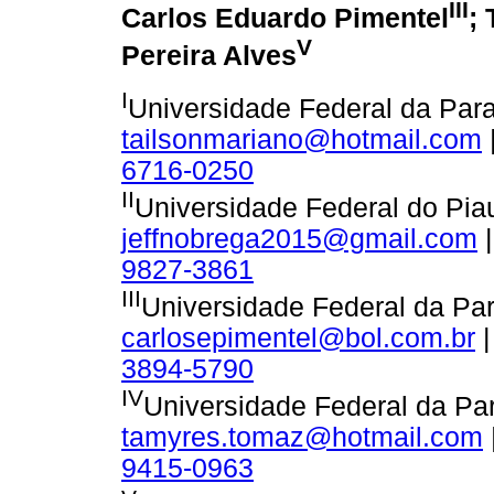
III
Carlos Eduardo Pimentel
;
V
Pereira Alves
I
Universidade Federal da Paraí
tailsonmariano@hotmail.com
6716-0250
II
Universidade Federal do Piauí
jeffnobrega2015@gmail.com
|
9827-3861
III
Universidade Federal da Para
carlosepimentel@bol.com.br
|
3894-5790
IV
Universidade Federal da Para
tamyres.tomaz@hotmail.com
9415-0963