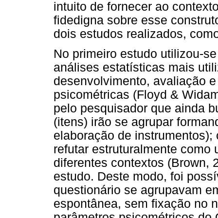
intuito de fornecer ao context
fidedigna sobre esse construt
dois estudos realizados, como
No primeiro estudo utilizou-s
análises estatísticas mais uti
desenvolvimento, avaliação e
psicométricas (Floyd & Wida
pelo pesquisador que ainda b
(itens) irão se agrupar forman
elaboração de instrumentos);
refutar estruturalmente como 
diferentes contextos (Brown, 
estudo. Deste modo, foi possív
questionário se agrupavam em
espontânea, sem fixação no n
parâmetros psicométricos do