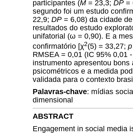
participantes (
M
= 23,3;
DP
= 
segundo foi um estudo confirm
22,9;
DP
= 6,08) da cidade de
resultados do estudo explora
unifatorial (
ω
= 0,90). E a mes
2
confirmatório [
χ
(5) = 33,27;
p
RMSEA = 0,01 (IC 95% 0,01 -
instrumento apresentou bons 
psicométricos e a medida pod
validada para o contexto brasi
Palavras-chave
: mídias socia
dimensional
ABSTRACT
Engagement in social media is