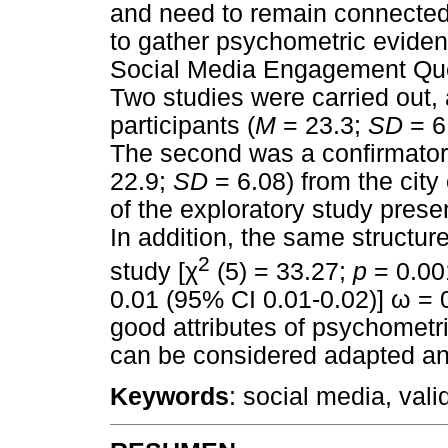
and need to remain connected 
to gather psychometric evidenc
Social Media Engagement Quest
Two studies were carried out, 
participants (
M
= 23.3;
SD
= 6.
The second was a confirmatory
22.9;
SD
= 6.08) from the city
of the exploratory study presen
In addition, the same structure
2
study [
χ
(5) = 33.27;
p
= 0.00
0.01 (95% CI 0.01-0.02)]
ω
= 0
good attributes of psychomet
can be considered adapted and 
Keywords
: social media, vali