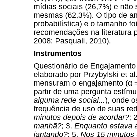
mídias sociais (26,7%) e não
mesmas (62,3%). O tipo de am
probabilística) e o tamanho f
recomendações na literatura p
2008; Pasquali, 2010).
Instrumentos
Questionário de Engajamento
elaborado por Przybylski et al
mensuram o engajamento (
α
=
partir de uma pergunta estímu
alguma rede social...
), onde o
frequência de uso de suas red
minutos depois de acordar?
; 
manhã?
; 3.
Enquanto estava
jantando?
; 5.
Nos 15 minutos 