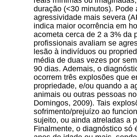
reais mínimas ou imaginadas,
duração (<30 minutos). Pode 
agressividade mais severa (A
indica maior ocorrência em h
acometa cerca de 2 a 3% da po
profissionais avaliam se agre
lesão à indivíduos ou propri
média de duas vezes por sem
90 dias. Ademais, o diagnóst
ocorrem três explosões que e
propriedade, e/ou quando a ag
animais ou outras pessoas no
Domingos, 2009). Tais explo
sofrimento/prejuízo ao funci
sujeito, ou ainda atreladas a p
Finalmente, o diagnóstico só 