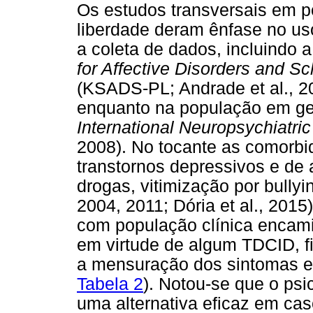
Os estudos transversais em p
liberdade deram ênfase no us
a coleta de dados, incluindo
for Affective Disorders and S
(KSADS-PL; Andrade et al., 200
enquanto na população em ger
International Neuropsychiatric
2008). No tocante as comorbi
transtornos depressivos e de 
drogas, vitimização por bully
2004, 2011; Dória et al., 201
com população clínica encami
em virtude de algum TDCID, f
a mensuração dos sintomas e
Tabela 2
). Notou-se que o psi
uma alternativa eficaz em cas