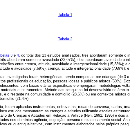
Tabela 1
Tabela 2
belas 3
e
4
, do total dos 13 estudos analisados, três abordaram somente o i
; três abordaram somente avosidade (23,07%); dois abordaram avosidade e int
relações entre crença, atitude, avosidade e intergeracionalidade (15,38%); e 
titude e avosidade (7,69%); crença, atitude e intergeracionalidade (7,69%); e
as investigadas foram heterogêneas, sendo compostas por crianças (de 3 a 
ltos profissionais da educação, pessoas idosas e públicos mistos (50%). Do
olescentes, com faixas etárias específicas e empregaram metodologias voltad
 materiais e instrumentos. Metade das pesquisas foi desenvolvida no âmbito
s, e o restante na comunidade e domicílio (28,6%) ou em contextos mistos 
omicílio (21,4%).
ão, foram aplicados instrumentos, entrevistas, rodas de conversa, cartas, i
nco estudos mensuraram as crenças e atitudes utilizando escalas estruturad
ntário de Crenças e Atitudes em Relação à Velhice (Neri, 1991; 1995) e dois a
titudes nos domínios agência, cognição, persona e relacionamento social. As
tivos ou quantiqualitativos, com instrumentos elaborados pelos próprios pesq