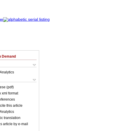
on Demand
Analytics
ese (pdf)
in xml format
references
ite this article
Analytics
c translation
s article by e-mail