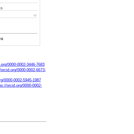
ks
nk
id.org/0000-0002-3446-7683
//orcid.org/0000-0002-6673-
.org/0000-0002-5945-1987
ps://orcid.org/0000-0002-