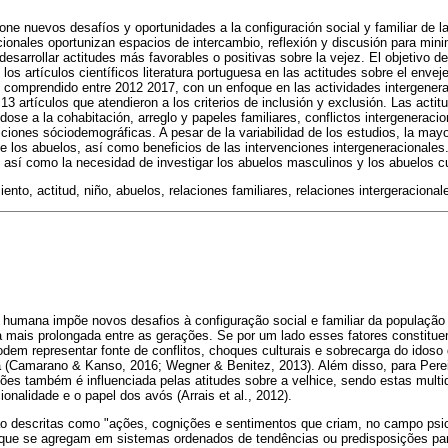
e nuevos desafíos y oportunidades a la configuración social y familiar de la
cionales oportunizan espacios de intercambio, reflexión y discusión para minim
desarrollar actitudes más favorables o positivas sobre la vejez. El objetivo de
 los artículos científicos literatura portuguesa en las actitudes sobre el envej
 comprendido entre 2012 2017, con un enfoque en las actividades intergenerac
3 artículos que atendieron a los criterios de inclusión y exclusión. Las actit
ose a la cohabitación, arreglo y papeles familiares, conflictos intergeneraci
iones sóciodemográficas. A pesar de la variabilidad de los estudios, la mayor
e los abuelos, así como beneficios de las intervenciones intergeneracionales
 así como la necesidad de investigar los abuelos masculinos y los abuelos c
iento, actitud, niño, abuelos, relaciones familiares, relaciones intergeracional
umana impõe novos desafios à configuração social e familiar da população br
a mais prolongada entre as gerações. Se por um lado esses fatores constitu
odem representar fonte de conflitos, choques culturais e sobrecarga do idos
a (Camarano & Kanso, 2016; Wegner & Benitez, 2013). Além disso, para Pereir
ões também é influenciada pelas atitudes sobre a velhice, sendo estas mult
ionalidade e o papel dos avós (Arrais et al., 2012).
são descritas como "ações, cognições e sentimentos que criam, no campo psic
 que se agregam em sistemas ordenados de tendências ou predisposições par