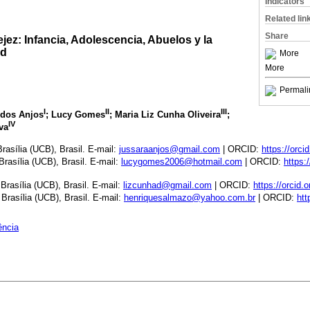
Indicators
Related lin
Share
ejez: Infancia, Adolescencia, Abuelos y la
ad
More
More
Permali
I
II
III
 dos Anjos
; Lucy Gomes
; Maria Liz Cunha Oliveira
;
IV
va
rasília (UCB), Brasil. E-mail:
jussaraanjos@gmail.com
| ORCID:
https://orc
Brasília (UCB), Brasil. E-mail:
lucygomes2006@hotmail.com
| ORCID:
https:
Brasília (UCB), Brasil. E-mail:
lizcunhad@gmail.com
| ORCID:
https://orcid
Brasília (UCB), Brasil. E-mail:
henriquesalmazo@yahoo.com.br
| ORCID:
htt
ência