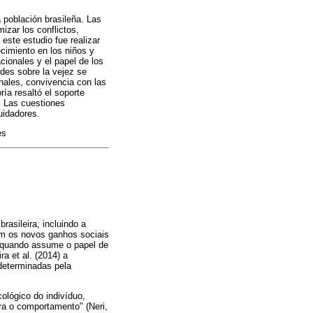
 población brasileña. Las
izar los conflictos,
 este estudio fue realizar
ecimiento en los niños y
ionales y el papel de los
udes sobre la vejez se
onales, convivencia con las
ía resaltó el soporte
. Las cuestiones
uidadores.
es
asileira, incluindo a
em os novos ganhos sociais
o quando assume o papel de
a et al. (2014) a
ideterminadas pela
ológico do indivíduo,
a o comportamento" (Neri,