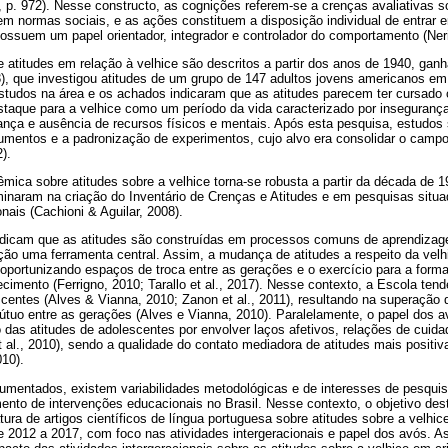
 p. 972). Nesse constructo, as cognições referem-se a crenças avaliativas 
tem normas sociais, e as ações constituem a disposição individual de entrar 
ossuem um papel orientador, integrador e controlador do comportamento (Neri
 atitudes em relação à velhice são descritos a partir dos anos de 1940, ga
, que investigou atitudes de um grupo de 147 adultos jovens americanos em 
studos na área e os achados indicaram que as atitudes parecem ter cursado
estaque para a velhice como um período da vida caracterizado por inseguran
dança e ausência de recursos físicos e mentais. Após esta pesquisa, estudos
trumentos e a padronização de experimentos, cujo alvo era consolidar o camp
).
mica sobre atitudes sobre a velhice torna-se robusta a partir da década de 
lminaram na criação do Inventário de Crenças e Atitudes e em pesquisas situ
nais (Cachioni & Aguilar, 2008).
ndicam que as atitudes são construídas em processos comuns de aprendizag
o uma ferramenta central. Assim, a mudança de atitudes a respeito da velhi
 oportunizando espaços de troca entre as gerações e o exercício para a for
ecimento (Ferrigno, 2010; Tarallo et al., 2017). Nesse contexto, a Escola te
centes (Alves & Vianna, 2010; Zanon et al., 2011), resultando na superação 
útuo entre as gerações (Alves e Vianna, 2010). Paralelamente, o papel dos a
das atitudes de adolescentes por envolver laços afetivos, relações de cuid
et al., 2010), sendo a qualidade do contato mediadora de atitudes mais posit
10).
umentados, existem variabilidades metodológicas e de interesses de pesqui
ento de intervenções educacionais no Brasil. Nesse contexto, o objetivo dest
ratura de artigos científicos de língua portuguesa sobre atitudes sobre a velhi
e 2012 a 2017, com foco nas atividades intergeracionais e papel dos avós. 