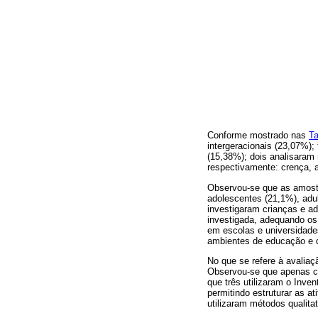
Conforme mostrado nas
Ta
intergeracionais (23,07%)
(15,38%); dois analisaram 
respectivamente: crença, a
Observou-se que as amostr
adolescentes (21,1%), adu
investigaram crianças e ad
investigada, adequando os
em escolas e universidade
ambientes de educação e d
No que se refere à avaliaç
Observou-se que apenas ci
que três utilizaram o Inve
permitindo estruturar as a
utilizaram métodos qualita