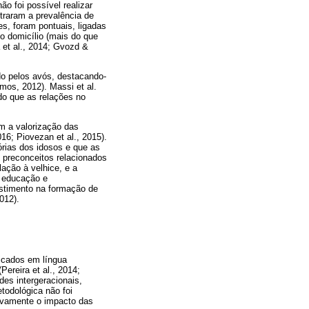
o foi possível realizar
traram a prevalência de
es, foram pontuais, ligadas
no domicílio (mais do que
 et al., 2014; Gvozd &
do pelos avós, destacando-
mos, 2012). Massi et al.
do que as relações no
om a valorização das
16; Piovezan et al., 2015).
órias dos idosos e que as
 preconceitos relacionados
ação à velhice, e a
e educação e
estimento na formação de
012).
icados em língua
Pereira et al., 2014;
ades intergeracionais,
todológica não foi
tivamente o impacto das