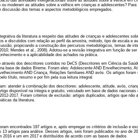
pacto das atividades intergeracionais sobre as atitudes sobre a velhice em 
m ou moderam as atitudes sobre a velhice em crianças e adolescentes? Para 
se discussão dos temas e aspectos metodológicos empregados.
egrativa da literatura a respeito das atitudes de crianças e adolescentes sob
s e discutidos com relação ao perfil da amostra, método, tipo de escala e ava
scussão; propiciando a construção dos percursos metodológicos, temas de int
., 2010; Mendes et al., 2008). Adotou-se a revisão integrativa em função de s
onhecimento e a aplicabilidade dos achados na prática.
 através dos descritores contidos no DeCS (Descritores em Ciência da Saúde
 na base de dados Bireme. Foram eles: Adolescente AND Envelhecimento, A
elhecimento AND Criança, Relações familiares AND avós. Os artigos foram 
elo título, resumo e por fim pela sua leitura integral.
oram: atender à combinação dos descritores: adolescente, atitude, avós, cria
artigo disponível na íntegra e gratuito, veiculado em base de dados nacionais
2012-2017. Foram critérios de exclusão: artigos duplicados, artigos que não
ticas da literatura.
foram encontrados 197 artigos e, após empregar os critérios de inclusão e ex
s 13 artigos para análise. Desses artigos, seis foram publicados no ano de 
m 2016 e um em 2017 e distribuídos de acordo com as bases de dados