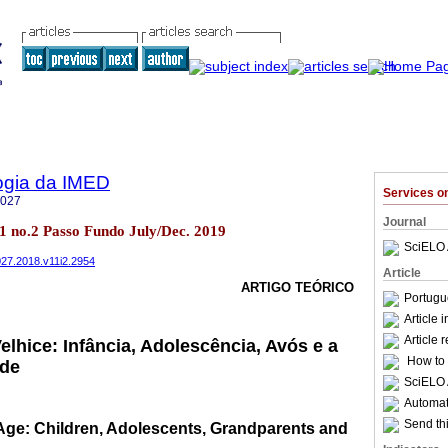
ogia da IMED
Services 
5027
Journal
11 no.2 Passo Fundo July/Dec. 2019
SciELO 
027.2018.v11i2.2954
Article
ARTIGO TEÓRICO
Portugu
Article 
Article 
elhice: Infância, Adolescência, Avós e a
How to c
ade
SciELO 
Automati
Send thi
 Age: Children, Adolescents, Grandparents and