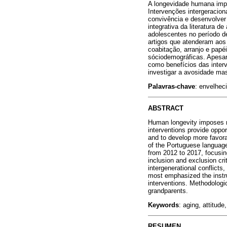
A longevidade humana impõe
Intervenções intergeracion
convivência e desenvolver 
integrativa da literatura d
adolescentes no período d
artigos que atenderam aos 
coabitação, arranjo e papé
sóciodemográficas. Apesar 
como benefícios das inter
investigar a avosidade ma
Palavras-chave
: envelhec
ABSTRACT
Human longevity imposes ne
interventions provide oppor
and to develop more favorab
of the Portuguese language 
from 2012 to 2017, focusing
inclusion and exclusion cri
intergenerational conflicts
most emphasized the instru
interventions. Methodologi
grandparents.
Keywords
: aging, attitude
RESUMEN