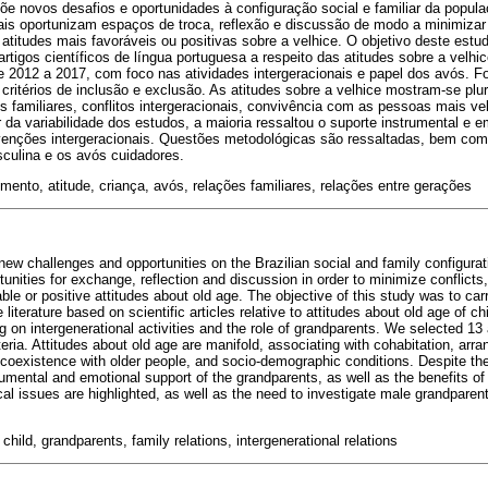
 novos desafios e oportunidades à configuração social e familiar da populaç
ais oportunizam espaços de troca, reflexão e discussão de modo a minimizar o
atitudes mais favoráveis ou positivas sobre a velhice. O objetivo deste estud
e artigos científicos de língua portuguesa a respeito das atitudes sobre a velh
e 2012 a 2017, com foco nas atividades intergeracionais e papel dos avós. 
critérios de inclusão e exclusão. As atitudes sobre a velhice mostram-se plu
is familiares, conflitos intergeracionais, convivência com as pessoas mais v
da variabilidade dos estudos, a maioria ressaltou o suporte instrumental e 
venções intergeracionais. Questões metodológicas são ressaltadas, bem co
sculina e os avós cuidadores.
imento, atitude, criança, avós, relações familiares, relações entre gerações
w challenges and opportunities on the Brazilian social and family configurati
tunities for exchange, reflection and discussion in order to minimize conflicts
le or positive attitudes about old age. The objective of this study was to carr
literature based on scientific articles relative to attitudes about old age of c
 on intergenerational activities and the role of grandparents. We selected 13 
teria. Attitudes about old age are manifold, associating with cohabitation, arr
, coexistence with older people, and socio-demographic conditions. Despite the 
mental and emotional support of the grandparents, as well as the benefits of 
cal issues are highlighted, as well as the need to investigate male grandparen
, child, grandparents, family relations, intergenerational relations