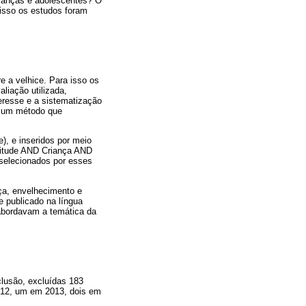
crianças e adolescentes? O
isso os estudos foram
re a velhice. Para isso os
liação utilizada,
eresse e a sistematização
er um método que
), e inseridos por meio
titude AND Criança AND
selecionados por esses
nça, envelhecimento e
 e publicado na língua
 abordavam a temática da
clusão, excluídas 183
2012, um em 2013, dois em