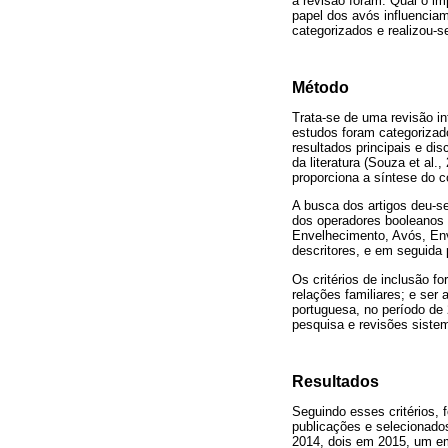
a revisão foram: Qual o im
papel dos avós influencia
categorizados e realizou-
Método
Trata-se de uma revisão int
estudos foram categorizado
resultados principais e di
da literatura (Souza et al
proporciona a síntese do c
A busca dos artigos deu-se
dos operadores booleanos
Envelhecimento, Avós, Env
descritores, e em seguida p
Os critérios de inclusão f
relações familiares; e ser 
portuguesa, no período de 
pesquisa e revisões sistemá
Resultados
Seguindo esses critérios, 
publicações e selecionado
2014, dois em 2015, um e