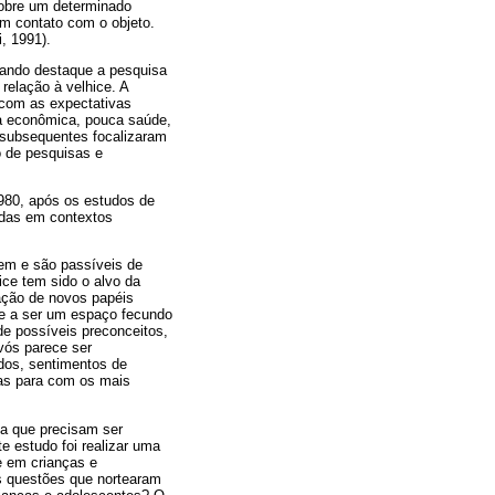
sobre um determinado
em contato com o objeto.
, 1991).
nhando destaque a pesquisa
relação à velhice. A
 com as expectativas
ça econômica, pouca saúde,
 subsequentes focalizaram
o de pesquisas e
1980, após os estudos de
adas em contextos
em e são passíveis de
ce tem sido o alvo da
mação de novos papéis
nde a ser um espaço fecundo
de possíveis preconceitos,
vós parece ser
ados, sentimentos de
ivas para com os mais
sa que precisam ser
e estudo foi realizar uma
ce em crianças e
As questões que nortearam