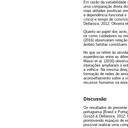
Em razão da variabilidade 
uma comparação direta dos
mais atitudes positivas em
à dependência funcional e 
cinco) e tempo de convívio
Dellaroza, 2012; Oliveira et
Quanto ao papel dos avós,
os como cuidadores ou orie
(2016) observaram relação 
âmbito familiar constituem
No que se refere às ativid
experiências entre as dife
Massi et al. (2016) obser
interações ampliaram o en
a velhice. Na mesma direçã
formação de redes de amiz
aconselhamento sobre a vi
recursos humanos na área 
Discussão
Os resultados do presente
portuguesa (Brasil e Portug
Gvozd & Dellaroza, 2012; Ol
promovendo espaços de enco
possível realizar uma com