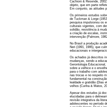
Cachioni & Resende, 2002,
objeto, que em parte refle
Em conjunto, as atitudes p
Os primeiros estudos sobre
de Tuckman & Lorge (1953)
pesquisa impulsionou os e
culturais vigentes, com d
solidão, resistência à mu
a criação de escalas, ins
intervenção (Palmore, 1982
No Brasil a produção acadê
Neri (1991, 1995), que cu
educacionais e intergeracio
Os achados já descritos i
mudanças, sendo a educaçã
Gerontologia Educacional,
sobre a velhice e o envelh
para o trabalho com adoles
nas trocas e no respeito m
fundamental na construção 
lealdade e gratidão (Dias 
velhos (Cunha & Matos, 20
Apesar dos estudos já doc
elucidadas para o delineam
revisão integrativa da lite
adolescentes no período d