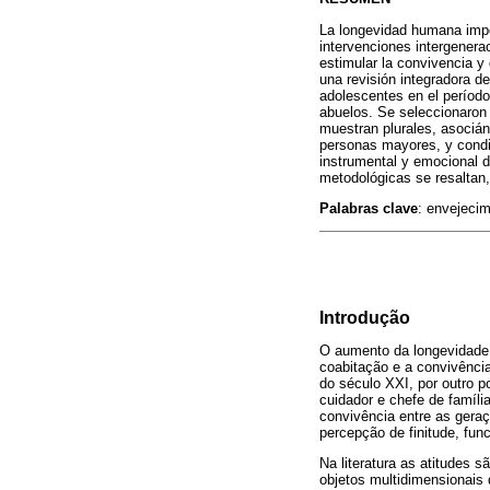
La longevidad humana impon
intervenciones intergenera
estimular la convivencia y 
una revisión integradora de
adolescentes en el período
abuelos. Se seleccionaron 1
muestran plurales, asociánd
personas mayores, y condic
instrumental y emocional d
metodológicas se resaltan,
Palabras clave
: envejecim
Introdução
O aumento da longevidade h
coabitação e a convivênci
do século XXI, por outro p
cuidador e chefe de famíli
convivência entre as geraç
percepção de finitude, func
Na literatura as atitudes 
objetos multidimensionais