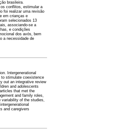
ão brasileira.
s conflitos, estimular a
o foi realizar uma revisão
ice em crianças e
Foram selecionados 13
rais, associando-se a
elhas, e condições
emocional dos avós, bem
mo a necessidade de
on. Intergenerational
, to stimulate coexistence
y out an integrative review
hildren and adolescents
articles that met the
angement and family roles,
variability of the studies,
intergenerational
ts and caregivers