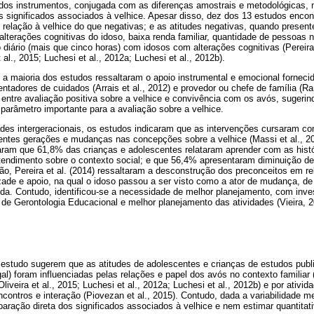
dos instrumentos, conjugada com as diferenças amostrais e metodológicas, nã
 significados associados à velhice. Apesar disso, dez dos 13 estudos encon
 relação à velhice do que negativas; e as atitudes negativas, quando present
alterações cognitivas do idoso, baixa renda familiar, quantidade de pessoas 
 diário (mais que cinco horas) com idosos com alterações cognitivas (Pereira
 al., 2015; Luchesi et al., 2012a; Luchesi et al., 2012b).
 a maioria dos estudos ressaltaram o apoio instrumental e emocional forneci
ntadores de cuidados (Arrais et al., 2012) e provedor ou chefe de família (Ra
entre avaliação positiva sobre a velhice e convivência com os avós, sugerin
 parâmetro importante para a avaliação sobre a velhice.
ades intergeracionais, os estudos indicaram que as intervenções cursaram c
rentes gerações e mudanças nas concepções sobre a velhice (Massi et al., 20
varam que 61,8% das crianças e adolescentes relataram aprender com as hist
tendimento sobre o contexto social; e que 56,4% apresentaram diminuição de
o, Pereira et al. (2014) ressaltaram a desconstrução dos preconceitos em rel
ade e apoio, na qual o idoso passou a ser visto como a ator de mudança, d
da. Contudo, identificou-se a necessidade de melhor planejamento, com inv
de Gerontologia Educacional e melhor planejamento das atividades (Vieira, 2
 estudo sugerem que as atitudes de adolescentes e crianças de estudos publ
al) foram influenciadas pelas relações e papel dos avós no contexto familiar (
iveira et al., 2015; Luchesi et al., 2012a; Luchesi et al., 2012b) e por ativid
ntros e interação (Piovezan et al., 2015). Contudo, dada a variabilidade me
paração direta dos significados associados à velhice e nem estimar quantita