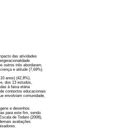
mpacto das atividades
ergeracionalidade
os outros três abordaram,
 crença e atitude (7,69%).
10 anos) (42,8%),
ze, dos 13 estudos,
as à faixa etária
 de contextos educacionais
que envolviam comunidade,
magens e desenhos.
as para este fim, sendo
 Escala de Todaro (2008),
 demais avaliações
uisadores.