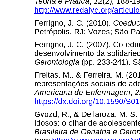
Teoria e Prática
,
12
(2), 188-1
http://www.redalyc.org/artic
Ferrigno, J. C. (2010).
Coeduc
Petrópolis, RJ: Vozes; Sã
Ferrigno, J. C. (2007). Co-ed
desenvolvimento da solidaried
Gerontologia
(pp. 233-241).
Freitas, M., & Ferreira, M. (2
representações sociais de ad
Americana de Enfermagem
,
2
https://dx.doi.org/10.1590/
Gvozd, R., & Dellaroza, M. S.
idosos: o olhar de adolescen
Brasileira de Geriatria e Gero