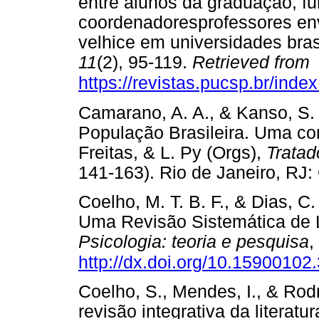
entre alunos da graduação, fu
coordenadoresprofessores e
velhice em universidades bras
11
(2), 95-119.
Retrieved from
https://revistas.pucsp.br/inde
Camarano, A. A., & Kanso, S.
População Brasileira. Uma con
Freitas, & L. Py (Orgs),
Tratad
141-163). Rio de Janeiro,
Coelho, M. T. B. F., & Dias, C
Uma Revisão Sistemática de L
Psicologia: teoria e pesquisa
,
http://dx.doi.org/10.1590010
Coelho, S., Mendes, I., & Rod
revisão integrativa da literatu