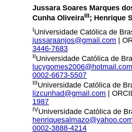
Jussara Soares Marques do
III
Cunha Oliveira
; Henrique 
I
Universidade Católica de Bras
jussaraanjos@gmail.com
| O
3446-7683
II
Universidade Católica de Bras
lucygomes2006@hotmail.co
0002-6673-5507
III
Universidade Católica de Bra
lizcunhad@gmail.com
| ORCI
1987
IV
Universidade Católica de Bra
henriquesalmazo@yahoo.com
0002-3888-4214