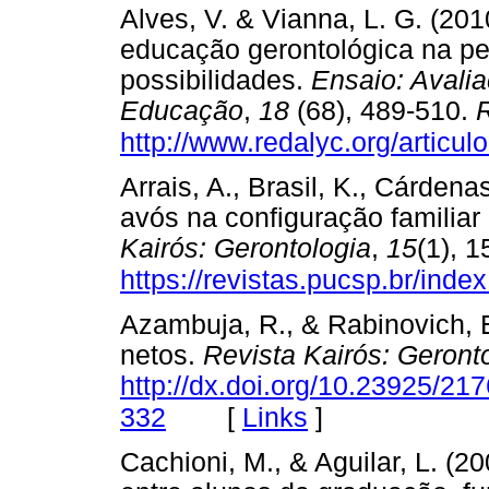
Alves, V. & Vianna, L. G. (201
educação gerontológica na per
possibilidades.
Ensaio: Avalia
Educação
,
18
(68), 489-510.
R
http://www.redalyc.org/artic
Arrais, A., Brasil, K., Cárdena
avós na configuração familia
Kairós: Gerontologia
,
15
(1), 
https://revistas.pucsp.br/inde
Azambuja, R., & Rabinovich, E
netos.
Revista Kairós: Geront
http://dx.doi.org/10.23925/2
[
Links
]
332
Cachioni, M., & Aguilar, L. (2