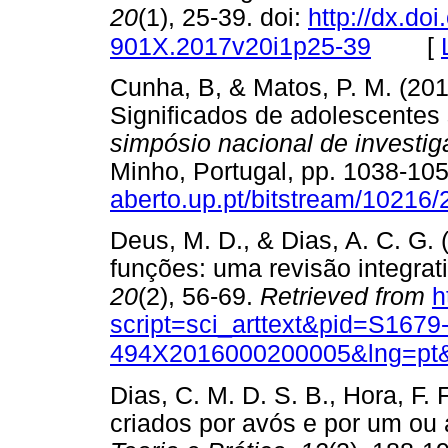
20
(1), 25-39. doi:
http://dx.do
[
901X.2017v20i1p25-39
Cunha, B, & Matos, P. M. (201
Significados de adolescentes
simpósio nacional de investi
Minho, Portugal, pp. 1038-10
aberto.up.pt/bitstream/10216
Deus, M. D., & Dias, A. C. G.
funções: uma revisão integrati
20
(2), 56-69.
Retrieved from
h
script=sci_arttext&pid=S1679
494X2016000200005&lng=pt&
Dias, C. M. D. S. B., Hora, F. 
criados por avós e por um ou