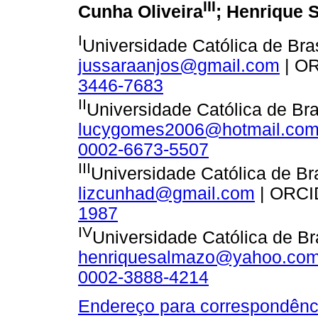
III
Cunha Oliveira
; Henrique 
I
Universidade Católica de Bras
jussaraanjos@gmail.com
| O
3446-7683
II
Universidade Católica de Bras
lucygomes2006@hotmail.co
0002-6673-5507
III
Universidade Católica de Bra
lizcunhad@gmail.com
| ORCI
1987
IV
Universidade Católica de Bra
henriquesalmazo@yahoo.com
0002-3888-4214
Endereço para correspondênc