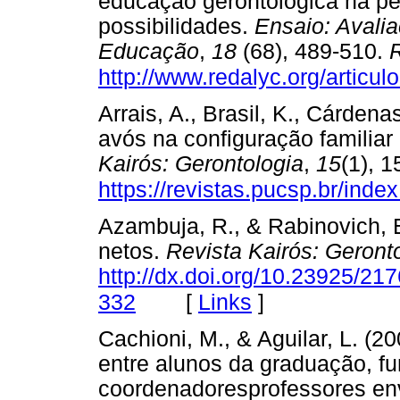
educação gerontológica na per
possibilidades.
Ensaio: Avalia
Educação
,
18
(68), 489-510.
R
http://www.redalyc.org/artic
Arrais, A., Brasil, K., Cárdena
avós na configuração familia
Kairós: Gerontologia
,
15
(1), 
https://revistas.pucsp.br/inde
Azambuja, R., & Rabinovich, E
netos.
Revista Kairós: Geront
http://dx.doi.org/10.23925/2
[
Links
]
332
Cachioni, M., & Aguilar, L. (2
entre alunos da graduação, fu
coordenadoresprofessores e