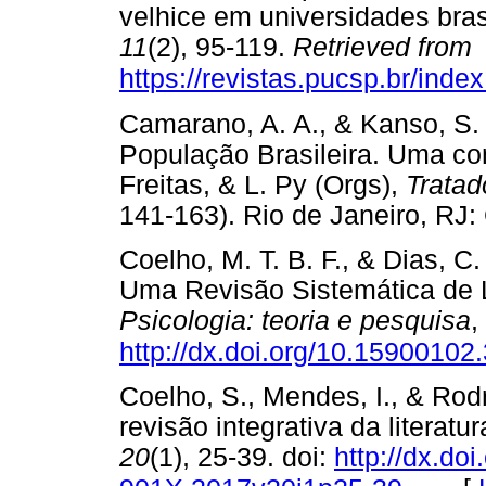
velhice em universidades bras
11
(2), 95-119.
Retrieved from
https://revistas.pucsp.br/inde
Camarano, A. A., & Kanso, S.
População Brasileira. Uma con
Freitas, & L. Py (Orgs),
Tratad
141-163). Rio de Janeiro,
Coelho, M. T. B. F., & Dias, C
Uma Revisão Sistemática de L
Psicologia: teoria e pesquisa
,
http://dx.doi.org/10.1590010
Coelho, S., Mendes, I., & Rod
revisão integrativa da literatu
20
(1), 25-39. doi:
http://dx.do