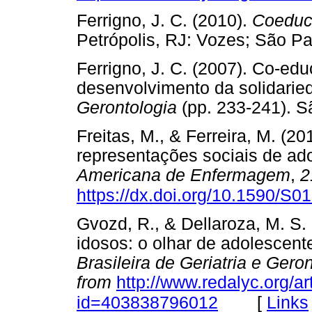
Ferrigno, J. C. (2010).
Coeduc
Petrópolis, RJ: Vozes; Sã
Ferrigno, J. C. (2007). Co-ed
desenvolvimento da solidaried
Gerontologia
(pp. 233-241).
Freitas, M., & Ferreira, M. (2
representações sociais de ad
Americana de Enfermagem
,
2
https://dx.doi.org/10.1590/
Gvozd, R., & Dellaroza, M. S.
idosos: o olhar de adolescen
Brasileira de Geriatria e Gero
from
http://www.redalyc.org/ar
[
Links
id=403838796012