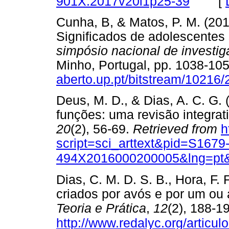
[
901X.2017v20i1p25-39
Cunha, B, & Matos, P. M. (201
Significados de adolescentes
simpósio nacional de investi
Minho, Portugal, pp. 1038-10
aberto.up.pt/bitstream/10216
Deus, M. D., & Dias, A. C. G.
funções: uma revisão integrati
20
(2), 56-69.
Retrieved from
h
script=sci_arttext&pid=S1679
494X2016000200005&lng=pt&
Dias, C. M. D. S. B., Hora, F. 
criados por avós e por um ou
Teoria e Prática
,
12
(2), 188-1
http://www.redalyc.org/artic