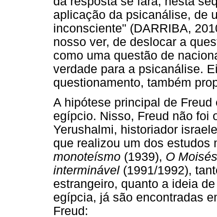
da resposta se fará, nesta se
aplicação da psicanálise, de 
inconsciente" (DARRIBA, 2010,
nosso ver, de deslocar a que
como uma questão de nacion
verdade para a psicanálise. E
questionamento, também propo
A hipótese principal de Freud
egípcio. Nisso, Freud não foi
Yerushalmi, historiador israe
que realizou um dos estudos
monoteísmo
(1939),
O Moisés 
interminável
(1991/1992), tant
estrangeiro, quanto a ideia 
egípcia, já são encontradas e
Freud: