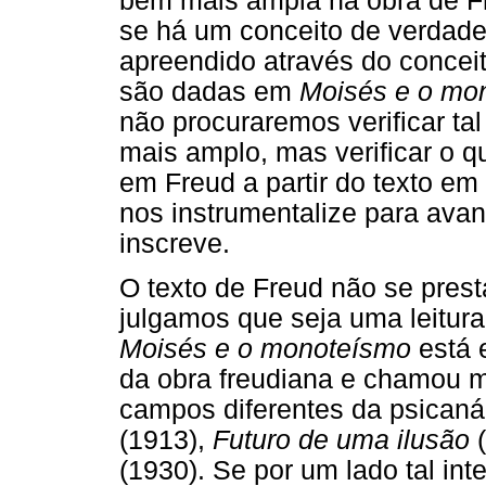
bem mais ampla na obra de F
se há um conceito de verdade
apreendido através do conceit
são dadas em
Moisés e o mo
não procuraremos verificar ta
mais amplo, mas verificar o qu
em Freud a partir do texto e
nos instrumentalize para ava
inscreve.
O texto de Freud não se prest
julgamos que seja uma leitura 
Moisés e o monoteísmo
está 
da obra freudiana e chamou m
campos diferentes da psican
(1913),
Futuro de uma ilusão
(
(1930). Se por um lado tal int