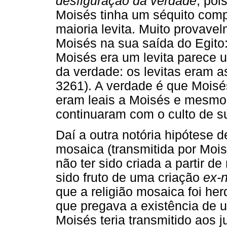
desfiguração da verdade
, poi
Moisés tinha um séquito comp
maioria levita. Muito provave
Moisés na sua saída do Egito:
Moisés era um levita parece 
da verdade: os levitas eram a
3261). A verdade é que Moisés
eram leais a Moisés e mesmo 
continuaram com o culto de s
Daí a outra notória hipótese d
mosaica (transmitida por Moisé
não ter sido criada a partir d
sido fruto de uma criação
ex-n
que a religião mosaica foi he
que pregava a existência de 
Moisés teria transmitido aos ju