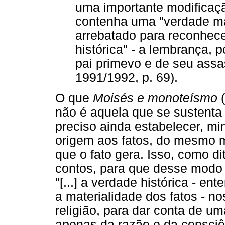
uma importante modificaçã
contenha uma "verdade mat
arrebatado para reconhec
histórica" - a lembrança, p
pai primevo e de seu as
1991/1992, p. 69).
O que
Moisés e monoteísmo
(
não é aquela que se sustenta 
preciso ainda estabelecer, m
origem aos fatos, do mesmo 
que o fato gera. Isso, como di
contos, para que desse modo 
"[...] a verdade histórica - 
a materialidade dos fatos - no
religião, para dar conta de 
apenas da razão e da consciê