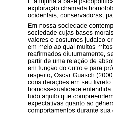
É a injúria a base psicopolít
exploração chamada homofobi
ocidentais, conservadoras, patr
Em nossa sociedade contempo
sociedade cujas bases morais
valores e costumes judaico-cr
em meio ao qual muitos mitos
reafirmados diuturnamente, se
partir de uma relação de abso
em função do outro e para pr
respeito, Oscar Guasch (2000)
considerações em seu livreto
homossexualidade entendida c
tudo aquilo que compreendem
expectativas quanto ao gêne
comportamentos durante sua g