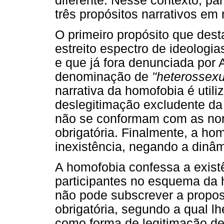
diferente. Nesse contexto, p
três propósitos narrativos em
O primeiro propósito que dest
estreito espectro de ideolog
e que já fora denunciada por 
denominação de
"heterossexu
narrativa da homofobia é utili
deslegitimação excludente da 
não se conformam com as no
obrigatória. Finalmente, a ho
inexistência, negando a dinâm
A homofobia confessa a existê
participantes no esquema da 
não pode subscrever a propos
obrigatória, segundo a qual lh
como forma de legitimação de 