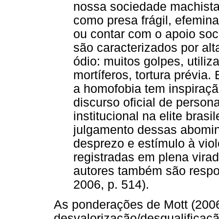
nossa sociedade machista
como presa frágil, efemin
ou contar com o apoio soc
são caracterizados por al
ódio: muitos golpes, utili
mortíferos, tortura prévi
a homofobia tem inspiração
discurso oficial de perso
institucional na elite brasi
julgamento dessas abomin
desprezo e estímulo à vio
registradas em plena virad
autores também são respo
2006, p. 514).
As ponderações de Mott (2006
desvalorização/desqualificaçã