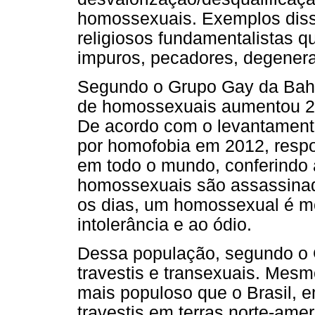
homossexuais. Exemplos disso
religiosos fundamentalistas q
impuros, pecadores, degenera
Segundo o Grupo Gay da Bahi
de homossexuais aumentou 27
De acordo com o levantament
por homofobia em 2012, resp
em todo o mundo, conferindo a
homossexuais são assassinado
os dias, um homossexual é m
intolerância e ao ódio.
Dessa população, segundo o G
travestis e transexuais. Mes
mais populoso que o Brasil, 
travestis em terras norte-ame