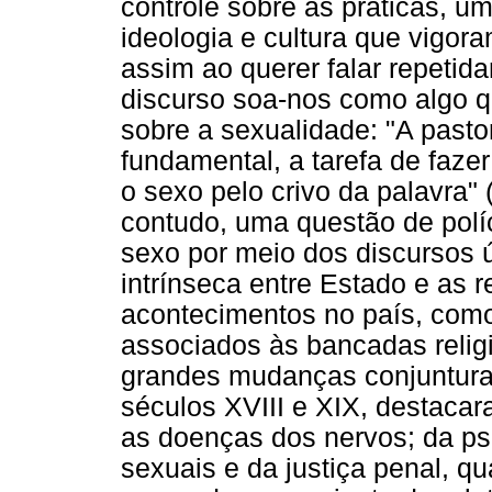
controle sobre as práticas, um
ideologia e cultura que vigor
assim ao querer falar repetid
discurso soa-nos como algo q
sobre a sexualidade: "A pasto
fundamental, a tarefa de faze
o sexo pelo crivo da palavra"
contudo, uma questão de políc
sexo por meio dos discursos ú
intrínseca entre Estado e as 
acontecimentos no país, com
associados às bancadas relig
grandes mudanças conjunturai
séculos XVIII e XIX, destaca
as doenças dos nervos; da psi
sexuais e da justiça penal, qu