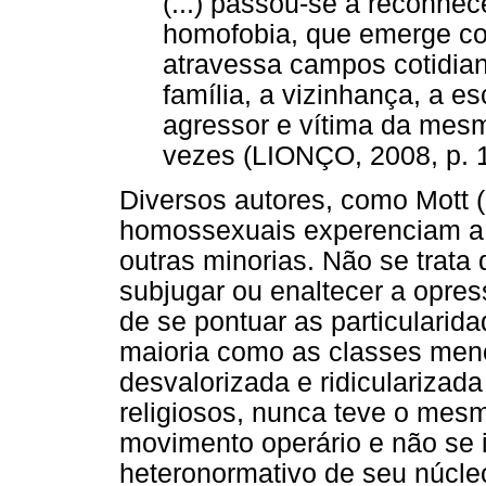
(...) passou-se a reconhec
homofobia, que emerge com
atravessa campos cotidia
família, a vizinhança, a es
agressor e vítima da mesm
vezes (LIONÇO, 2008, p. 1
Diversos autores, como Mott 
homossexuais experenciam a 
outras minorias. Não se trata
subjugar ou enaltecer a opre
de se pontuar as particulari
maioria como as classes men
desvalorizada e ridicularizad
religiosos, nunca teve o mesm
movimento operário e não se 
heteronormativo de seu núcleo