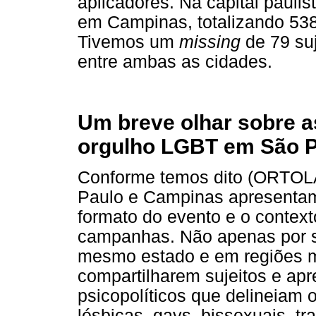
aplicadores. Na capital pauli
em Campinas, totalizando 538
Tivemos um
missing
de 79 suj
entre ambas as cidades.
Um breve olhar sobre a
orgulho LGBT em São 
Conforme temos dito (ORTOL
Paulo e Campinas apresenta
formato do evento e o contex
campanhas. Não apenas por s
mesmo estado e em regiões m
compartilharem sujeitos e ap
psicopolíticos que delineiam 
lésbicas, gays, bissexuais, tr