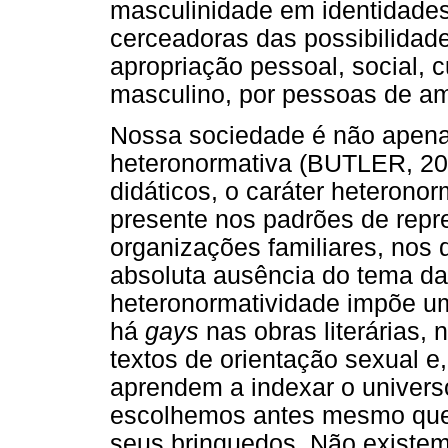
masculinidade em identidade
cerceadoras das possibilidad
apropriação pessoal, social, c
masculino, por pessoas de a
Nossa sociedade é não apen
heteronormativa (BUTLER, 200
didáticos, o caráter heteronor
presente nos padrões de repr
organizações familiares, nos
absoluta ausência do tema da
heteronormatividade impõe um
há
gays
nas obras literárias,
textos de orientação sexual e
aprendem a indexar o universo
escolhemos antes mesmo que 
seus brinquedos. Não existem