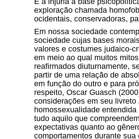
É a injúria a base psicopolít
exploração chamada homofobi
ocidentais, conservadoras, patr
Em nossa sociedade contempo
sociedade cujas bases morais
valores e costumes judaico-cr
em meio ao qual muitos mitos
reafirmados diuturnamente, se
partir de uma relação de abso
em função do outro e para pr
respeito, Oscar Guasch (2000)
considerações em seu livreto
homossexualidade entendida c
tudo aquilo que compreendem
expectativas quanto ao gêne
comportamentos durante sua g