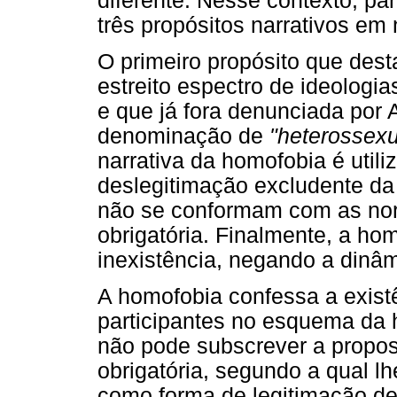
diferente. Nesse contexto, p
três propósitos narrativos em
O primeiro propósito que dest
estreito espectro de ideolog
e que já fora denunciada por 
denominação de
"heterossexu
narrativa da homofobia é utili
deslegitimação excludente da 
não se conformam com as no
obrigatória. Finalmente, a ho
inexistência, negando a dinâm
A homofobia confessa a existê
participantes no esquema da 
não pode subscrever a propos
obrigatória, segundo a qual lh
como forma de legitimação de 