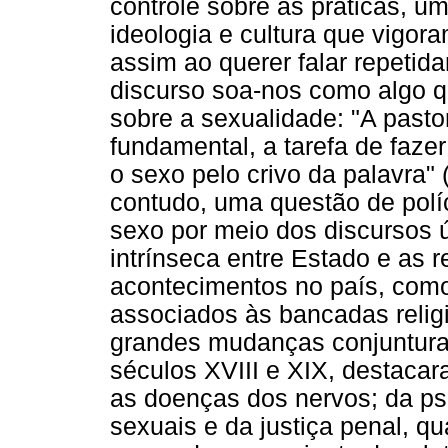
controle sobre as práticas, um
ideologia e cultura que vigor
assim ao querer falar repetid
discurso soa-nos como algo q
sobre a sexualidade: "A pasto
fundamental, a tarefa de faze
o sexo pelo crivo da palavra"
contudo, uma questão de políc
sexo por meio dos discursos ú
intrínseca entre Estado e as 
acontecimentos no país, com
associados às bancadas relig
grandes mudanças conjunturai
séculos XVIII e XIX, destaca
as doenças dos nervos; da psi
sexuais e da justiça penal, qu