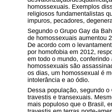
homossexuais. Exemplos disso
religiosos fundamentalistas q
impuros, pecadores, degenera
Segundo o Grupo Gay da Bahi
de homossexuais aumentou 27
De acordo com o levantament
por homofobia em 2012, resp
em todo o mundo, conferindo a
homossexuais são assassinado
os dias, um homossexual é m
intolerância e ao ódio.
Dessa população, segundo o G
travestis e transexuais. Mes
mais populoso que o Brasil, 
travestis em terras norte-ame