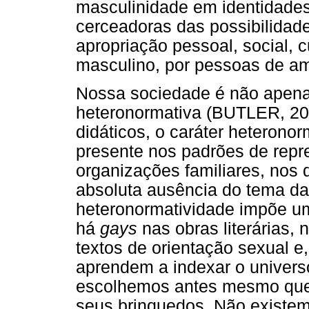
masculinidade em identidade
cerceadoras das possibilidad
apropriação pessoal, social, c
masculino, por pessoas de a
Nossa sociedade é não apen
heteronormativa (BUTLER, 200
didáticos, o caráter heteronor
presente nos padrões de repr
organizações familiares, nos
absoluta ausência do tema da
heteronormatividade impõe um
há
gays
nas obras literárias,
textos de orientação sexual e
aprendem a indexar o universo
escolhemos antes mesmo que 
seus brinquedos. Não existem