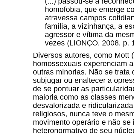
(...) passou-se a reconhec
homofobia, que emerge com
atravessa campos cotidia
família, a vizinhança, a es
agressor e vítima da mesm
vezes (LIONÇO, 2008, p. 1
Diversos autores, como Mott 
homossexuais experenciam a 
outras minorias. Não se trata
subjugar ou enaltecer a opre
de se pontuar as particulari
maioria como as classes men
desvalorizada e ridicularizad
religiosos, nunca teve o mesm
movimento operário e não se 
heteronormativo de seu núcleo