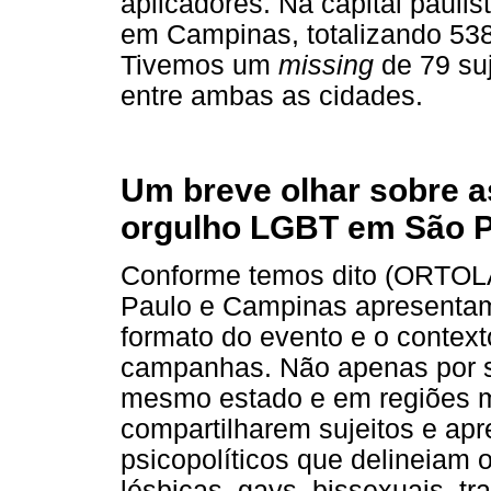
aplicadores. Na capital pauli
em Campinas, totalizando 538
Tivemos um
missing
de 79 suj
entre ambas as cidades.
Um breve olhar sobre a
orgulho LGBT em São 
Conforme temos dito (ORTOL
Paulo e Campinas apresenta
formato do evento e o contex
campanhas. Não apenas por s
mesmo estado e em regiões m
compartilharem sujeitos e ap
psicopolíticos que delineiam 
lésbicas, gays, bissexuais, tr