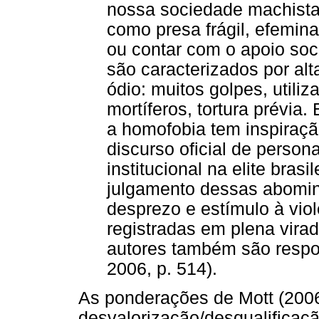
nossa sociedade machista
como presa frágil, efemin
ou contar com o apoio soc
são caracterizados por al
ódio: muitos golpes, utili
mortíferos, tortura prévi
a homofobia tem inspiração
discurso oficial de perso
institucional na elite brasi
julgamento dessas abomin
desprezo e estímulo à vio
registradas em plena virad
autores também são respo
2006, p. 514).
As ponderações de Mott (2006
desvalorização/desqualificaçã