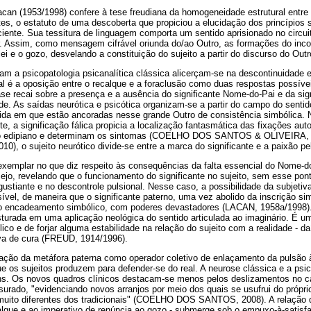
acan (1953/1998) confere à tese freudiana da homogeneidade estrutural entre
tes, o estatuto de uma descoberta que propiciou a elucidação dos princípios
ciente. Sua tessitura de linguagem comporta um sentido aprisionado no circui
ar. Assim, como mensagem cifrável oriunda do/ao Outro, as formações do inc
 lei e o gozo, desvelando a constituição do sujeito a partir do discurso do Ou
m a psicopatologia psicanalítica clássica alicerçam-se na descontinuidade es
l é a oposição entre o recalque e a foraclusão como duas respostas possíve
ase recai sobre a presença e a ausência do significante Nome-do-Pai e da sign
de. As saídas neurótica e psicótica organizam-se a partir do campo do senti
ida em que estão ancoradas nesse grande Outro de consistência simbólica. 
te, a significação fálica propicia a localização fantasmática das fixações aut
o edipiano e determinam os sintomas (COELHO DOS SANTOS & OLIVEIRA, 2
0), o sujeito neurótico divide-se entre a marca do significante e a paixão pel
 exemplar no que diz respeito às consequências da falta essencial do Nome-do
esejo, revelando que o funcionamento do significante no sujeito, sem esse po
stiante e no descontrole pulsional. Nesse caso, a possibilidade da subjeti
sível, de maneira que o significante paterno, uma vez abolido da inscrição sim
 do encadeamento simbólico, com poderes devastadores (LACAN, 1958a/1998). 
urada em uma aplicação neológica do sentido articulada ao imaginário. É uma
ico e de forjar alguma estabilidade na relação do sujeito com a realidade - d
iva de cura (FREUD, 1914/1996).
lação da metáfora paterna como operador coletivo de enlaçamento da pulsão à
e os sujeitos produzem para defender-se do real. A neurose clássica e a psic
s. Os novos quadros clínicos destacam-se menos pelos deslizamentos no c
urado, "evidenciando novos arranjos por meio dos quais se usufrui do própr
 muito diferentes dos tradicionais" (COELHO DOS SANTOS, 2008). A relação do
alque e ao imperativo de renúncia ao gozo - submerge sob o empuxo-à-satisf