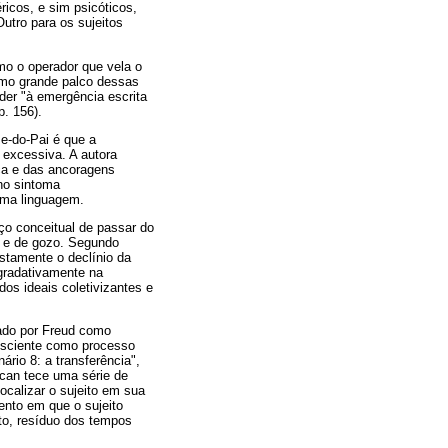
icos, e sim psicóticos,
utro para os sujeitos
mo o operador que vela o
omo grande palco dessas
er "à emergência escrita
. 156).
e-do-Pai é que a
 excessiva. A autora
ca e das ancoragens
 no sintoma
uma linguagem.
rço conceitual de passar do
e de gozo. Segundo
stamente o declínio da
gradativamente na
os ideais coletivizantes e
zado por Freud como
onsciente como processo
rio 8: a transferência",
acan tece uma série de
localizar o sujeito em sua
nto em que o sujeito
nto, resíduo dos tempos