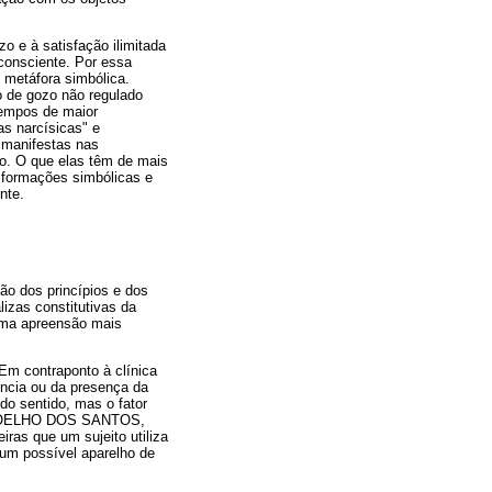
 e à satisfação ilimitada
nconsciente. Por essa
 metáfora simbólica.
o de gozo não regulado
tempos de maior
as narcísicas" e
 manifestas nas
to. O que elas têm de mais
s formações simbólicas e
nte.
ão dos princípios e dos
lizas constitutivas da
 uma apreensão mais
 Em contraponto à clínica
sência ou da presença da
do sentido, mas o fator
o (COELHO DOS SANTOS,
ras que um sujeito utiliza
 um possível aparelho de