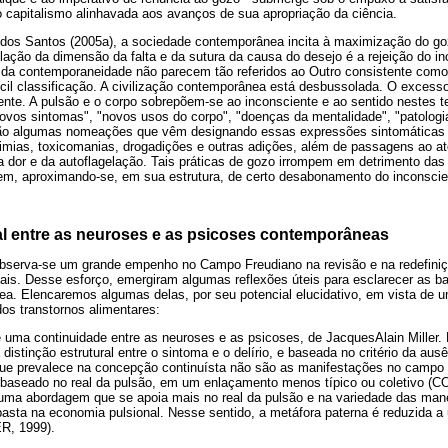
o capitalismo alinhavada aos avanços de sua apropriação da ciência.
dos Santos (2005a), a sociedade contemporânea incita à maximização do gozo
lação da dimensão da falta e da sutura da causa do desejo é a rejeição do i
s da contemporaneidade não parecem tão referidos ao Outro consistente como
ícil classificação. A civilização contemporânea está desbussolada. O excess
ente. A pulsão e o corpo sobrepõem-se ao inconsciente e ao sentido nestes 
ovos sintomas", "novos usos do corpo", "doenças da mentalidade", "patologi
são algumas nomeações que vêm designando essas expressões sintomáticas
limias, toxicomanias, drogadições e outras adições, além de passagens ao a
a dor e da autoflagelação. Tais práticas de gozo irrompem em detrimento da
m, aproximando-se, em sua estrutura, de certo desabonamento do inconscie
ral entre as neuroses e as psicoses contemporâneas
observa-se um grande empenho no Campo Freudiano na revisão e na redefiniç
tuais. Desse esforço, emergiram algumas reflexões úteis para esclarecer as ba
ea. Elencaremos algumas delas, por seu potencial elucidativo, em vista de
dos transtornos alimentares:
e uma continuidade entre as neuroses e as psicoses, de JacquesAlain Miller.
distinção estrutural entre o sintoma e o delírio, e baseada no critério da au
 que prevalece na concepção continuísta não são as manifestações no campo 
o baseado no real da pulsão, em um enlaçamento menos típico ou coletiv
 uma abordagem que se apoia mais no real da pulsão e na variedade das manei
basta na economia pulsional. Nesse sentido, a metáfora paterna é reduzida a
ER, 1999).