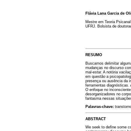
Flávia Lana Garcia de Oli
Mestre em Teoria Psicanal
UFRJ. Bolsista de douto
RESUMO
Buscamos delimitar alguma
mudanças no discurso con
mal-estar. A notória vacil
em questão a psicopatologi
presença ou ausência da in
ferramentas diagnósticas
O enfoque no inconsciente
desorganizadores no corpo
fantasma nessas situações
Palavras-chave:
transtorn
ABSTRACT
We seek to define some coo