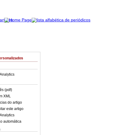
ersonalizados
Analytics
ês (pdf)
em XML
cias do artigo
tar este artigo
Analytics
o automática
s