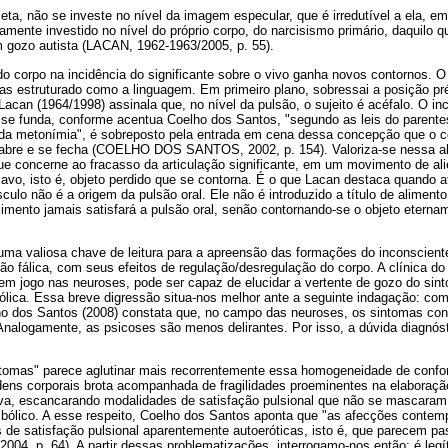
jeta, não se investe no nível da imagem especular, que é irredutível a ela, e
mente investido no nível do próprio corpo, do narcisismo primário, daquilo
 gozo autista (LACAN, 1962-1963/2005, p. 55).
 corpo na incidência do significante sobre o vivo ganha novos contornos. O
as estruturado como a linguagem. Em primeiro plano, sobressai a posição pré
l. Lacan (1964/1998) assinala que, no nível da pulsão, o sujeito é acéfalo. O i
e funda, conforme acentua Coelho dos Santos, "segundo as leis do parentes
e da metonímia", é sobreposto pela entrada em cena dessa concepção que o c
abre e se fecha (COELHO DOS SANTOS, 2002, p. 154). Valoriza-se nessa ab
e concerne ao fracasso da articulação significante, em um movimento de al
cavo, isto é, objeto perdido que se contorna. É o que Lacan destaca quando 
ulo não é a origem da pulsão oral. Ele não é introduzido a título de alimento 
imento jamais satisfará a pulsão oral, senão contornando-se o objeto eterna
é uma valiosa chave de leitura para a apreensão das formações do inconscien
o fálica, com seus efeitos de regulação/desregulação do corpo. A clínica do 
 em jogo nas neuroses, pode ser capaz de elucidar a vertente de gozo do sin
ólica. Essa breve digressão situa-nos melhor ante a seguinte indagação: com
o dos Santos (2008) constata que, no campo das neuroses, os sintomas c
 Analogamente, as psicoses são menos delirantes. Por isso, a dúvida diagnós
tomas" parece aglutinar mais recorrentemente essa homogeneidade de confo
ns corporais brota acompanhada de fragilidades proeminentes na elaboraçã
tiva, escancarando modalidades de satisfação pulsional que não se mascaram
mbólico. A esse respeito, Coelho dos Santos aponta que "as afecções contem
e satisfação pulsional aparentemente autoeróticas, isto é, que parecem pas
 p. 64). A partir dessas problematizações, interrogamo-nos então: é legíti