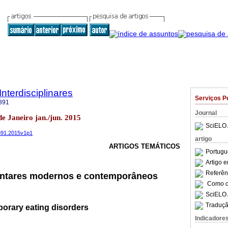
Interdisciplinares
Serviços P
891
Journal
de Janeiro jan./jun. 2015
SciELO 
4891.2015v1p1
artigo
ARTIGOS TEMÁTICOS
Portugu
Artigo 
Referên
entares modernos e contemporâneos
Como ci
SciELO 
Traduçã
orary eating disorders
Indicadore