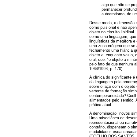
algo que não se pro
permanecer profunda
autoerotismo, de um
Desse modo, a dimensão do
como pulsional e não apen
objeto no circuito libidina
como uma linguagem, que s
linguísticas da metáfora 
uma zona erógena que se 
fechamento uma hiância qu
objeto
a
, enquanto vazio, 
oral, que: "o objeto
a
minúsc
pelo fato de que nenhum al
1964/1998, p. 170).
A clínica do significante 
da linguagem pela amarraçã
sobre o laço com o objeto
vertente de formação simb
contemporaneidade? Coelh
alimentados pelo sentido.
prática atual.
A denominação "novos sin
Uma miscelânea de desorde
representacional ou narra
contrário, dispensam o si
modalidades escancaradas d
(COELHO DOS SANTOS, 2004,