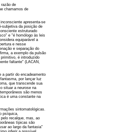
m razão de
 que chamamos de
 inconsciente apresenta-se
-subjetiva da posição de
nconsciente estruturado
co" e "é homólogo às leis
onsidera equiparável a
ertura e nesse
ienação e separação do
afirma, a exemplo da pulsão
primitivo, é introduzido
mente faltante" (LACAN,
te a partir do encadeamento
fantasma, por lançar luz
toma, que transcende sua
o situar a neurose na
ontemporâneos são menos
tica é uma constante na
rmações sintomatológicas.
o psíquica,
 pelo recalque, mas, ao
porâneas típicas são
sar ao largo da fantasia"
mo inferir a possível