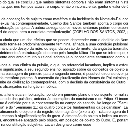
do qual se concluiu que muitos sintomas corporais não eram sintomas histér
nta que, nos tempos atuais, o corpo, e não o inconsciente, ganha o valor de O
ia da concepção de sujeito como metáfora e da incidência do Nome-do-Pai co
 sexual na contemporaneidade, Coelho dos Santos também aponta o corpo c
uturação psíquica. A autora advoga que os novos sintomas podem correspond
vel do corpo, sem a correlata metaforização" (COELHO DOS SANTOS, 2002, p
ca ainda que um dos efeitos que se podem depreender com o declínio do Nom
uado torna-se predominantemente feminina, afinada a uma condição pulsional
ância do desejo da mãe, ou seja, da pulsão de morte, da angústia traumáti
detrimento à estruturação do corpo pela função fálica. Do que se infere que,
ente enquanto circuito pulsional sobrepuja o inconsciente estruturado como 
os a uma clínica da pulsão, o que, no referencial lacaniano, implica o esfo
do significante, a seu segundo ensino, apoiado sobre os conceitos de objeto
a
 na passagem do primeiro para o segundo ensino, é possível circunscrever ju
da metáfora paterna. A ascensão da pluralização dos Nomes-do-Pai culmina 
ite da civilização contemporânea, com o declínio da consistência do Outro, d
os alicerçados na função simbólica.
o, a lei e sua simbolização, pondo em primeiro plano o inconsciente formali
 a sede das pulsões, anterior às operações do narcisismo e do Édipo. O inc
ue é definido por sua concatenação no campo do sentido. Ao longo do "Seminá
ia" e do "Seminário 11: os quatro conceitos fundamentais da psicanálise", L
latinamente o objeto
a
do registro do imaginário (eixo a-a'). Trata-se agora de 
e escapa à significantização do gozo. A dimensão do objeto
a
indica um mome
r, encontra-se apagado pelo objeto, em posição de objeto do Outro. É, porta
o na constituição subjetiva. Lacan designa-o como esse