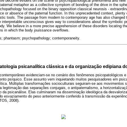
ve become evident on the scene of psychopathological phenomena and new s
 paternal metaphor as a collective symptom of bonding of the drive in the spher
sychopathology focused on the binary opposition classical neurosis - extraord
ence or absence of the paternal function. In this unprecedented context, plent
nostic tools. The passage from modern to contemporary age has also changed 
e interpretable unconscious gives way to considerations about the symbolic p
body. We believe in a more precise apprehension of these disorders locating th
ns in which the body jouissance overflows.
rs; phantasm; psychopathology; contemporaneity.
atologia psicanalítica clássica e da organização edipiana do
contemporâneo evidenciam-se no cenário dos fenômenos psicopatológicos e
ento psíquico. Esse assunto vem inquietando muitos pesquisadores em psica
ítica. Múltiplas transformações socioculturais seguiram-se aos movimentos s
 a legitimação das separações conjugais, o antipaternalismo, a horizontalizaç
o da psicanálise. Elas culminaram na disseminação ideológica da desvaloriza
 do esvaziamento do peso anteriormente conferido à transmissão da experiên
OS, 2008).