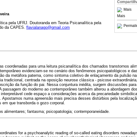
Compartilh
Mais
veira
Mais
ítica pela UFRJ. Doutoranda em Teoria Psicanalítica pela
Permali
rado da CAPES.
flavialanago@gmail.com
s coordenadas para uma leitura psicanalítica dos chamados transtornos alim
temporâneo evidenciam-se no cenário dos fenômenos psicopatológicos e das
ação da metáfora paterna, como sintoma coletivo de enlaçamento da pulsão na 
a tradicional, centrada na oposição neurose clássica - psicose extraordinária
scrição da função do pai. Nessa conjuntura inédita, surgem discussões para
. A passagem do moderno ao contemporâneo também alterou a abordagem dos 
 interpretável cede espaço a considerações acerca da precariedade simbólica
. Apostamos numa apreensão mais precisa desses distúrbios pela localizaçã
 em que transborda o gozo corporal.
os alimentares; fantasma; psicopatologia; contemporaneidade.
rdinates for a psychoanalytic reading of so-called eating disorders nowaday