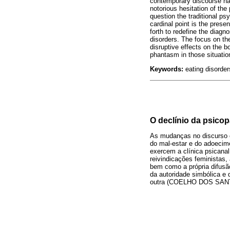
contemporary discourse ha
notorious hesitation of the
question the traditional p
cardinal point is the pres
forth to redefine the diag
disorders. The focus on th
disruptive effects on the 
phantasm in those situatio
Keywords:
eating disorde
O declínio da psicop
As mudanças no discurso 
do mal-estar e do adoecim
exercem a clínica psicanal
reivindicações feministas,
bem como a própria difusã
da autoridade simbólica e
outra (COELHO DOS SANT