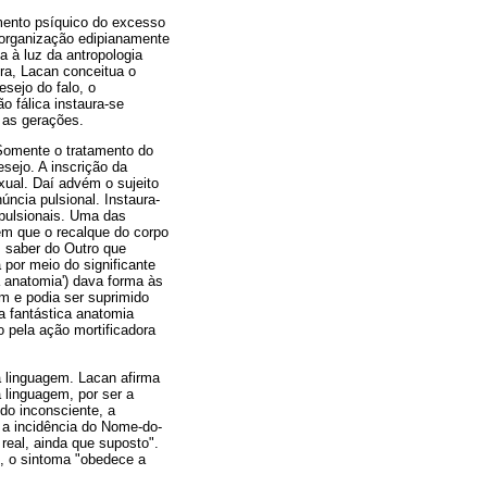
mento psíquico do excesso
a organização edipianamente
a à luz da antropologia
ura, Lacan conceitua o
sejo do falo, o
o fálica instaura-se
 as gerações.
 Somente o tratamento do
sejo. A inscrição da
xual. Daí advém o sujeito
núncia pulsional. Instaura-
 pulsionais. Uma das
em que o recalque do corpo
m saber do Outro que
por meio do significante
anatomia') dava forma às
em e podia ser suprimido
 fantástica anatomia
o pela ação mortificadora
a linguagem. Lacan afirma
 linguagem, por ser a
do inconsciente, a
 a incidência do Nome-do-
 real, ainda que suposto".
, o sintoma "obedece a