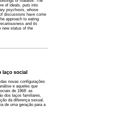
ettings of malaise. The
e of ideals, puts into
inary psychosis, whose
y of discussions have come
the approach to eating
recariousness and its
e new status of the
 laço social
 das novas configurações
nálise e aqueles que
ociais de 1968: as
ão dos laços familiares,
ção da diferença sexual,
cia de uma geração para a