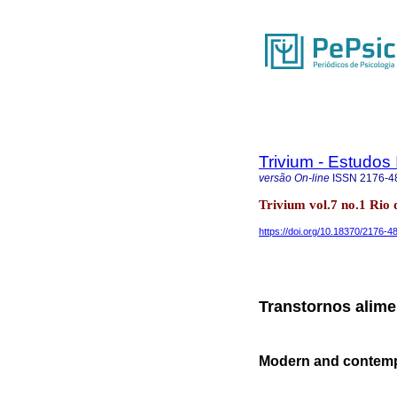
Trivium - Estudos 
versão On-line
ISSN
2176-4
Trivium vol.7 no.1 Rio 
https://doi.org/10.18370/2176-
Transtornos alim
Modern and contemp