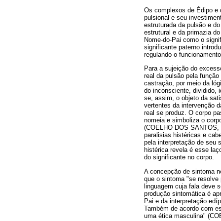
Os complexos de Édipo e 
pulsional e seu investimen
estruturada da pulsão e do
estrutural e da primazia d
Nome-do-Pai como o signif
significante paterno intro
regulando o funcionamento 
Para a sujeição do excesso
real da pulsão pela função
castração, por meio da lóg
do inconsciente, dividido, 
se, assim, o objeto da sat
vertentes da intervenção 
real se produz. O corpo pa
nomeia e simboliza o corp
(COELHO DOS SANTOS, 2009
paralisias histéricas e ca
pela interpretação de seu
histérica revela é esse la
do significante no corpo.
A concepção de sintoma ne
que o sintoma "se resolve 
linguagem cuja fala deve 
produção sintomática é ap
Pai e da interpretação edíp
Também de acordo com essa
uma ética masculina" (C