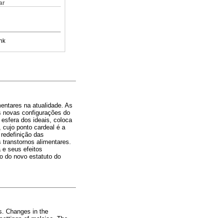
ar
nk
entares na atualidade. As
 novas configurações do
esfera dos ideais, coloca
, cujo ponto cardeal é a
 redefinição das
transtornos alimentares.
 e seus efeitos
o do novo estatuto do
s. Changes in the