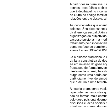
A partir dessa premissa, L
sonhos, atos falhos e chis
que é decifrável no incons
do Outro no código famili
relações entre o desejo, a
As coordenadas que orienta
psicose. Seu eixo essencia
da diferença sexual. A ênf
organização da subjetivida
excesso pulsional, na med
tratamento pelo inconscien
como resíduo do complex
afirma Lacan (1959-1960/201
Já a psicose tradicional é
da falta constitutiva do d
se em invasão do gozo angu
fracassou de forma irrever
diretamente no real, fora
surge como uma saída cost
carência no nível do simból
que o delírio é uma tentat
A notória e crescente vaci
repercute nas respostas qu
são as formas mais comun
pelo gozo pulsional desmes
discursos e laços sociais
referidos ao campo do rec