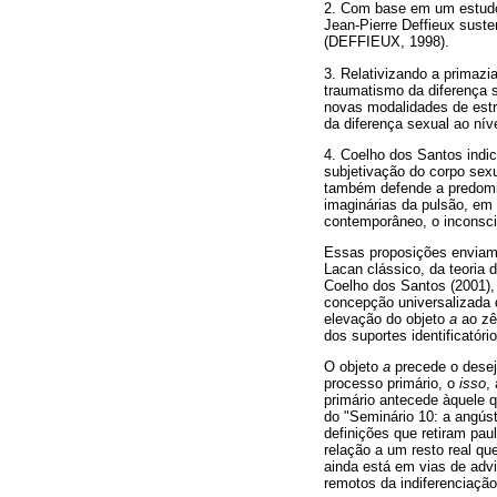
2. Com base em um estudo 
Jean-Pierre Deffieux suste
(DEFFIEUX, 1998).
3. Relativizando a primaz
traumatismo da diferença
novas modalidades de estr
da diferença sexual ao ní
4. Coelho dos Santos indi
subjetivação do corpo sex
também defende a predomin
imaginárias da pulsão, em 
contemporâneo, o inconsci
Essas proposições enviam-n
Lacan clássico, da teoria 
Coelho dos Santos (2001),
concepção universalizada 
elevação do objeto
a
ao zên
dos suportes identificatóri
O objeto
a
precede o desej
processo primário, o
isso
,
primário antecede àquele q
do "Seminário 10: a angúst
definições que retiram pau
relação a um resto real qu
ainda está em vias de advi
remotos da indiferenciaçã