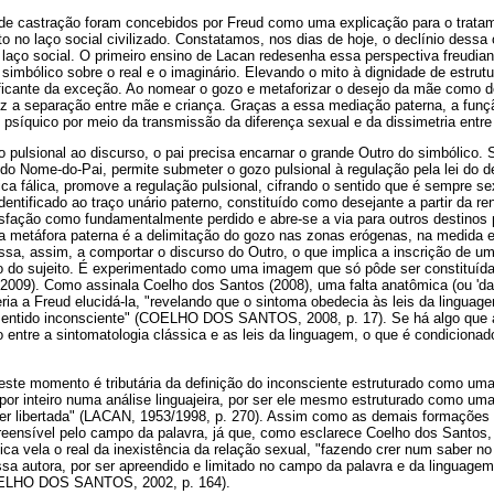
de castração foram concebidos por Freud como uma explicação para o trata
to no laço social civilizado. Constatamos, nos dias de hoje, o declínio dess
 laço social. O primeiro ensino de Lacan redesenha essa perspectiva freudian
o simbólico sobre o real e o imaginário. Elevando o mito à dignidade de estrut
icante da exceção. Ao nomear o gozo e metaforizar o desejo da mãe como de
duz a separação entre mãe e criança. Graças a essa mediação paterna, a funçã
psíquico por meio da transmissão da diferença sexual e da dissimetria entre
 pulsional ao discurso, o pai precisa encarnar o grande Outro do simbólico.
 do Nome-do-Pai, permite submeter o gozo pulsional à regulação pela lei do de
ica fálica, promove a regulação pulsional, cifrando o sentido que é sempre se
identificado ao traço unário paterno, constituído como desejante a partir da re
isfação como fundamentalmente perdido e abre-se a via para outros destinos
da metáfora paterna é a delimitação do gozo nas zonas erógenas, na medida 
ssa, assim, a comportar o discurso do Outro, o que implica a inscrição de u
o do sujeito. É experimentado como uma imagem que só pôde ser constituída 
). Como assinala Coelho dos Santos (2008), uma falta anatômica (ou 'da 
beria a Freud elucidá-la, "revelando que o sintoma obedecia às leis da linguag
 sentido inconsciente" (COELHO DOS SANTOS, 2008, p. 17). Se há algo que a
ço entre a sintomatologia clássica e as leis da linguagem, o que é condicionad
ste momento é tributária da definição do inconsciente estruturado como um
por inteiro numa análise linguajeira, por ser ele mesmo estruturado como uma
ser libertada" (LACAN, 1953/1998, p. 270). Assim como as demais formações 
reensível pelo campo da palavra, já que, como esclarece Coelho dos Santos,
ica vela o real da inexistência da relação sexual, "fazendo crer num saber no
 autora, por ser apreendido e limitado no campo da palavra e da linguagem
OELHO DOS SANTOS, 2002, p. 164).