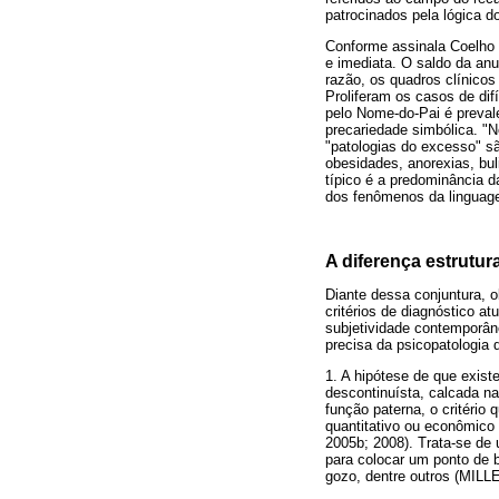
patrocinados pela lógica d
Conforme assinala Coelho 
e imediata. O saldo da anu
razão, os quadros clínico
Proliferam os casos de dif
pelo Nome-do-Pai é preval
precariedade simbólica. "N
"patologias do excesso" 
obesidades, anorexias, bu
típico é a predominância d
dos fenômenos da linguage
A diferença estrutu
Diante dessa conjuntura, 
critérios de diagnóstico a
subjetividade contemporân
precisa da psicopatologia 
1. A hipótese de que exist
descontinuísta, calcada na 
função paterna, o critério
quantitativo ou econômic
2005b; 2008). Trata-se de
para colocar um ponto de 
gozo, dentre outros (MILL