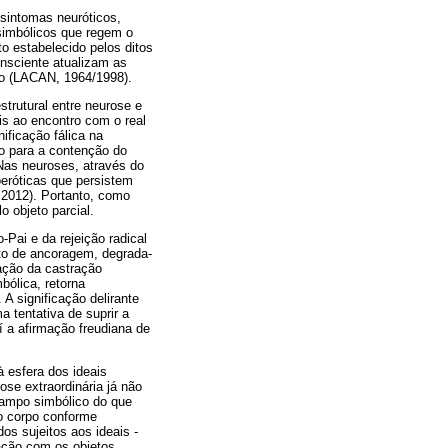
 sintomas neuróticos,
 simbólicos que regem o
to estabelecido pelos ditos
onsciente atualizam as
tro (LACAN, 1964/1998).
trutural entre neurose e
is ao encontro com o real
ificação fálica na
do para a contenção do
Nas neuroses, através do
oeróticas que persistem
012). Portanto, como
o objeto parcial.
-Pai e da rejeição radical
nto de ancoragem, degrada-
vação da castração
bólica, retorna
A significação delirante
 tentativa de suprir a
aí a afirmação freudiana de
 esfera dos ideais
ose extraordinária já não
ampo simbólico do que
io corpo conforme
s sujeitos aos ideais -
ação com os objetos