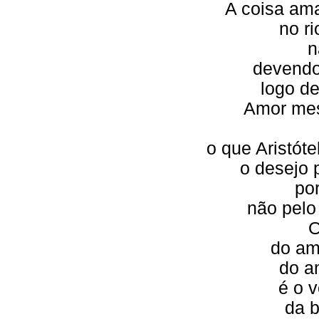
A coisa am
no r
n
devendo
logo d
Amor mes
o que Aristót
o desejo 
po
não pelo 
O
do amo
do a
é o v
da b