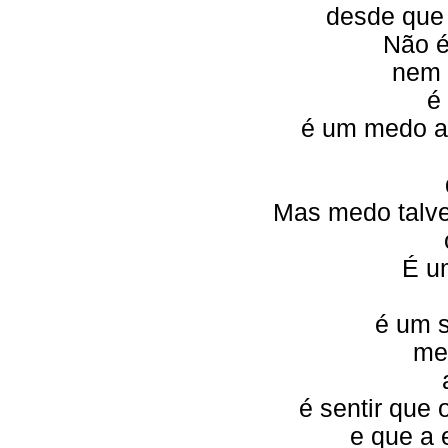
desde que 
Não é
nem 
é 
é um medo a
Mas medo talve
É u
é um s
me
é sentir que
e que a 