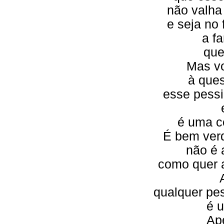
não valha
e seja no
a f
que
Mas vo
à ques
esse pess
é uma c
É bem verd
não é 
como quer 
qualquer pe
é 
Ap