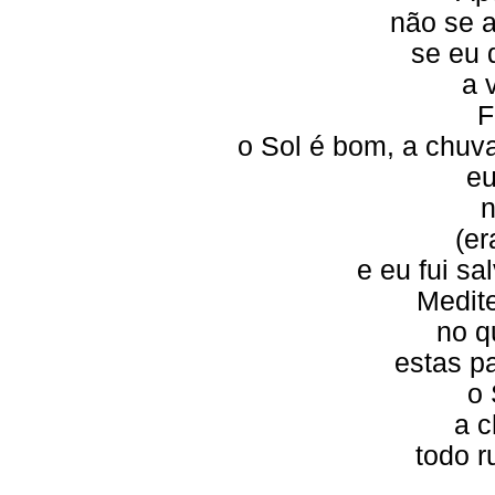
não se 
se eu d
a 
F
o Sol é bom, a chuva
eu
n
(er
e eu fui s
Medite
no q
estas pa
o 
a c
todo r