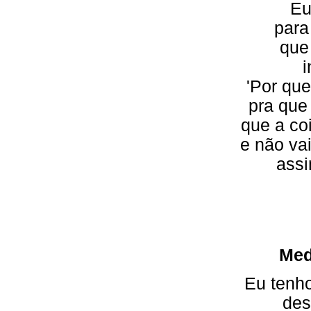
Eu
para
que
i
'Por qu
pra que
que a co
e não va
assi
Med
Eu tenh
des