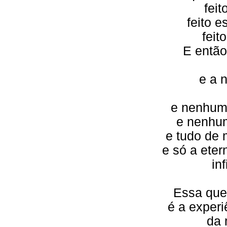
feit
feito e
feit
E então
e a 
e nenhuma
e nenhum
e tudo de 
e só a ete
in
Essa que
é a exper
da 