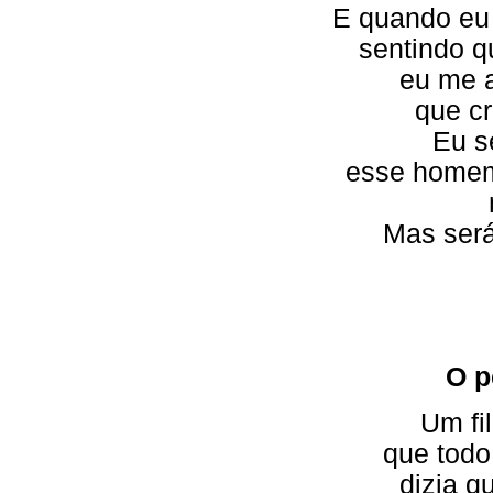
E quando eu 
sentindo q
eu me a
que cr
Eu se
esse homem
Mas será
O p
Um fi
que tod
dizia q