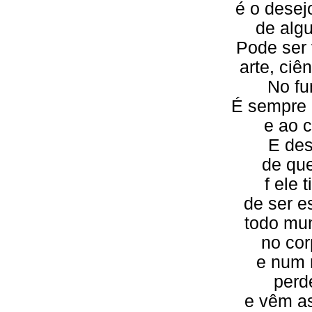
é o desej
de alg
Pode ser 
arte, ciê
No fu
É sempre 
e ao 
E de
de qu
f ele 
de ser e
todo mun
no cor
e num
perd
e vêm as