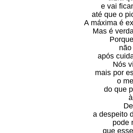
e vai fic
até que o pi
A máxima é ex
Mas é verda
Porque
não
após cuid
Nós v
mais por es
o me
do que p
à
De
a despeito 
pode 
que ess