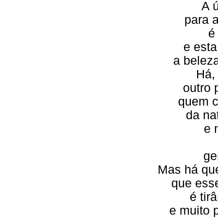
A 
para a
é
e est
a belez
Há,
outro 
quem c
da na
e 
ge
Mas há que
que esse
é tir
e muito 