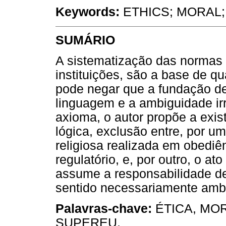
Keywords:
ETHICS; MORAL;
SUMÁRIO
A sistematização das normas 
instituições, são a base de q
pode negar que a fundação de 
linguagem e a ambiguidade irre
axioma, o autor propõe a exis
lógica, exclusão entre, por u
religiosa realizada em obediê
regulatório, e, por outro, o ato 
assume a responsabilidade de 
sentido necessariamente ambí
Palavras-chave:
ÉTICA, MOR
SUPEREU.