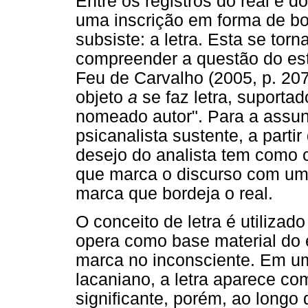
Entre os registros do real e d
uma inscrição em forma de borr
subsiste: a letra. Esta se tor
compreender a questão do est
Feu de Carvalho (2005, p. 207
objeto
a
se faz letra, suportad
nomeado autor". Para a assun
psicanalista sustente, a partir
desejo do analista tem como 
que marca o discurso com uma
marca que bordeja o real.
O conceito de letra é utilizad
opera como base material do 
marca no inconsciente. Em u
lacaniano, a letra aparece co
significante, porém, ao longo