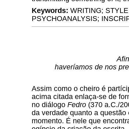
Keywords:
WRITING; STYLE
PSYCHOANALYSIS; INSCRIP
Afi
haveríamos de nos pr
Assim como o cheiro é partíci
acima citada enlaça-se de form
no diálogo
Fedro
(370 a.C./200
da verdade quanto a questão e
momento. É nele que encontra
egípcio da criação da escrita. 