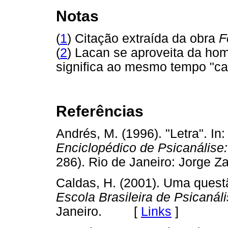
Notas
(
1
) Citação extraída da obra
F
(
2
) Lacan se aproveita da h
significa ao mesmo tempo "cart
Referências
Andrés, M. (1996). "Letra". In
Enciclopédico de Psicanálise:
286). Rio de Janeiro: Jorg
Caldas, H. (2001). Uma quest
Escola Brasileira de Psicanál
Janeiro. [
Links
]