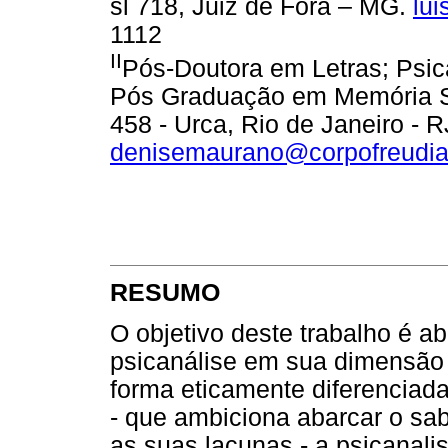
sl 718, Juiz de Fora – MG.
lu
1112
II
Pós-Doutora em Letras; Psic
Pós Graduação em Memória So
458 - Urca, Rio de Janeiro - R
denisemaurano@corpofreudi
RESUMO
O objetivo deste trabalho é a
psicanálise em sua dimensão 
forma eticamente diferenciada
- que ambiciona abarcar o sa
as suas lacunas - a psicanal