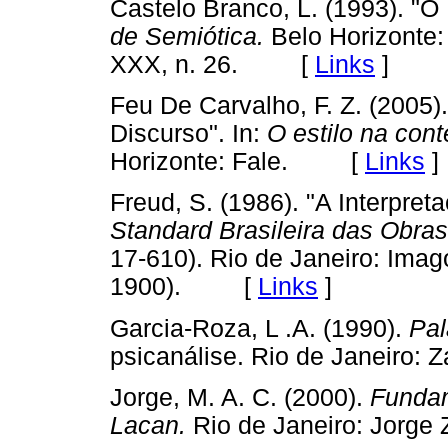
Castelo Branco, L. (1993). "O 
de Semiótica.
Belo Horizonte:
XXX, n. 26. [
Links
]
Feu De Carvalho, F. Z. (2005).
Discurso". In:
O estilo na co
Horizonte: Fale. [
Links
]
Freud, S. (1986). "A Interpre
Standard Brasileira das Obr
17-610). Rio de Janeiro: Imago
1900). [
Links
]
Garcia-Roza, L .A. (1990).
Pal
psicanálise. Rio de Janeir
Jorge, M. A. C. (2000).
Fundam
Lacan.
Rio de Janeiro: Jor