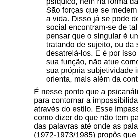
psíquico, nem na forma da 
São forças que se medem 
a vida. Disso já se pode d
social encontram-se de ta
pensar que o singular é u
tratando de sujeito, ou da 
desatrelá-los. E é por iss
sua função, não atue como
sua própria subjetividade
orienta, mais além da cont
É nesse ponto que a psicanáli
para contornar a impossibilid
através do estilo. Esse impas
como dizer do que não tem pal
das palavras até onde as pa
(1972-1973/1985) propôs que o