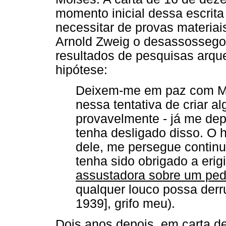
momento inicial dessa escrit
necessitar de provas materiais
Arnold Zweig o desassossego
resultados de pesquisas arqu
hipótese:
Deixem-me em paz com Mo
nessa tentativa de criar a
provavelmente - já me de
tenha desligado disso. O 
dele, me persegue continua
tenha sido obrigado a erig
assustadora sobre um pede
qualquer louco possa derr
1939], grifo meu).
Dois anos depois, em carta de