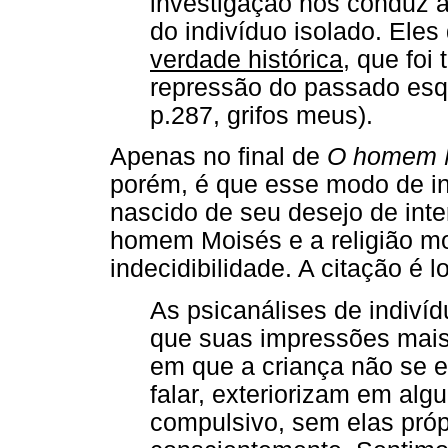
investigação nos conduz 
do indivíduo isolado. Ele
verdade histórica
, que foi 
repressão do passado esq
p.287, grifos meus).
Apenas no final de
O homem M
porém, é que esse modo de in
nascido de seu desejo de inter
homem Moisés e a religião mo
indecidibilidade. A citação é 
As psicanálises de indiví
que suas impressões mais
em que a criança não se 
falar, exteriorizam em al
compulsivo, sem elas pró