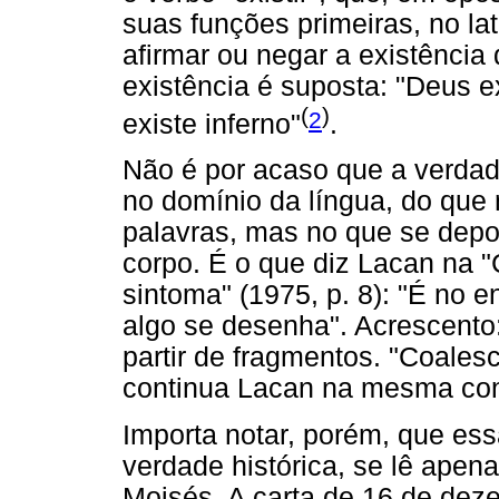
suas funções primeiras, no l
afirmar ou negar a existência
existência é suposta: "Deus e
(
)
2
existe inferno"
.
Não é por acaso que a verdad
no domínio da língua, do que 
palavras, mas no que se depo
corpo. É o que diz Lacan na 
sintoma" (1975, p. 8): "É no 
algo se desenha". Acrescento:
partir de fragmentos. "Coalesc
continua Lacan na mesma con
Importa notar, porém, que ess
verdade histórica, se lê apenas
Moisés. A carta de 16 de dez