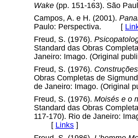
Wake
(pp. 151-163). São Pa
Campos, A. e H. (2001).
Pana
Paulo: Perspectiva. [
Lin
Freud, S. (1976).
Psicopatolog
Standard das Obras Completas
Janeiro: Imago. (Original 
Freud, S. (1976).
Construções
Obras Completas de Sigmund F
de Janeiro: Imago. (Origina
Freud, S. (1976).
Moisés e o 
Standard das Obras Completas
117-170). Rio de Janeiro: Ima
[
Links
]
Freud, S. (1986).
L'homme Moïs