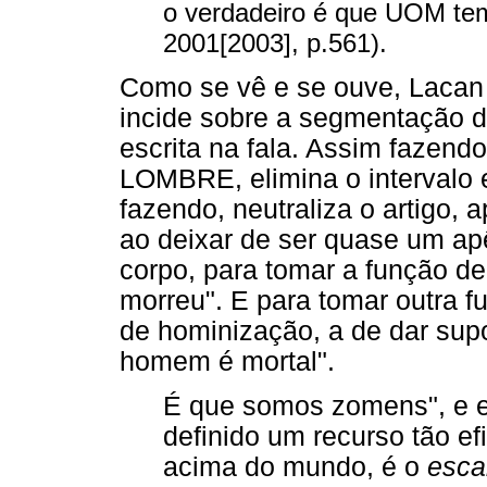
o verdadeiro é que UOM tem 
2001[2003], p.561).
Como se vê e se ouve, Lacan 
incide sobre a segmentação d
escrita na fala. Assim fazend
LOMBRE, elimina o intervalo e
fazendo, neutraliza o artigo, a
ao deixar de ser quase um ap
corpo, para tomar a função d
morreu". E para tomar outra f
de hominização, a de dar supo
homem é mortal".
É que somos zomens", e e
definido um recurso tão ef
acima do mundo, é o
esca