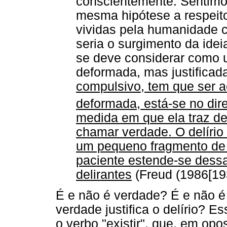
conscientemente. Sentimo-
mesma hipótese a respeito
vividas pela humanidade 
seria o surgimento da idei
se deve considerar como
deformada, mas justificad
compulsivo, tem que ser 
deformada, está-se no direi
medida em que ela traz de
chamar verdade. O delírio 
um pequeno fragmento de 
paciente estende-se dessa
delirantes
(Freud (1986[193
É e não é verdade? É e não é d
verdade justifica o delírio? 
o verbo "existir", que, em op