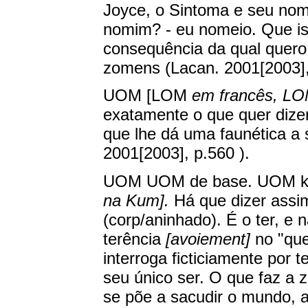
Joyce, o Sintoma e seu nom
nomim? - eu nomeio. Que i
consequência da qual quero
zomens (Lacan. 2001[2003], 
UOM [LOM
em francês, L
exatamente o que quer dizer
que lhe dá uma faunética a 
2001[2003], p.560 ).
UOM UOM de base. UOM ki
na Kum].
Há que dizer assim:
(corp/aninhado). É o ter, e 
terência
[avoiement]
no "que
interroga ficticiamente por 
seu único ser. O que faz a 
se põe a sacudir o mundo, a 