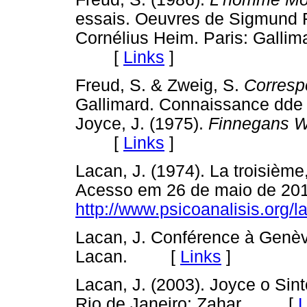
essais. Oeuvres de Sigmund Fr
Cornélius Heim. Paris: Gallim
[
Links
]
Freud, S. & Zweig, S.
Corres
Gallimard. Connaissance dd
Joyce, J. (1975).
Finnegans 
[
Links
]
Lacan, J. (1974). La troisième
Acesso em 26 de maio de 201
http://www.psicoanalisis.org/l
Lacan, J. Conférence à Genè
Lacan. [
Links
]
Lacan, J. (2003). Joyce o Sin
Rio de Janeiro: Zahar. [
L