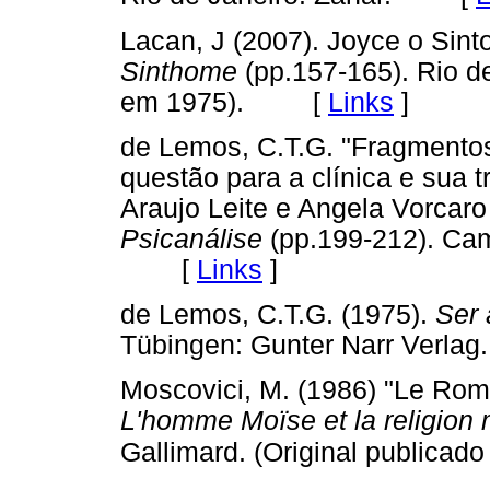
Lacan, J (2007). Joyce o Sint
Sinthome
(pp.157-165). Rio de
em 1975). [
Links
]
de Lemos, C.T.G. "Fragmento
questão para a clínica e sua 
Araujo Leite e Angela Vorcaro
Psicanálise
(pp.199-212). Cam
[
Links
]
de Lemos, C.T.G. (1975).
Ser 
Tübingen: Gunter Narr Ver
Moscovici, M. (1986) "Le Roma
L'homme Moïse et la religion 
Gallimard. (Original publicad