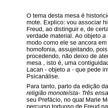
O tema desta mesa é historic
mote. Explico: vou associar 
Freud, ao distinguir e, de cer
verdade material. Ao objeto
a
modo como ele se ancora em J
homofonia, assujeitando, pois
procedendo, não deixo de aten
mesa , isto é, uma contiguidad
Lacan - objeto
a
- que pede int
Psicanálise.
Para tanto, parto da edição d
religião monoteísta- Três ens
seu Prefácio, no qual Marie M
percurso tortuoso de Freud na