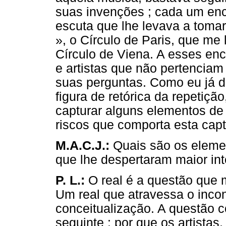
suas invenções ; cada um enc
escuta que lhe levava a tomar
», o Círculo de Paris, que me
Círculo de Viena. A esses enc
e artistas que não pertencia
suas perguntas. Como eu já di
figura de retórica da repetiç
capturar alguns elementos de
riscos que comporta esta capt
M.A.C.J.:
Quais são os elemen
que lhe despertaram maior in
P. L.:
O real é a questão que m
Um real que atravessa o incon
conceitualização. A questão co
seguinte : por que os artista