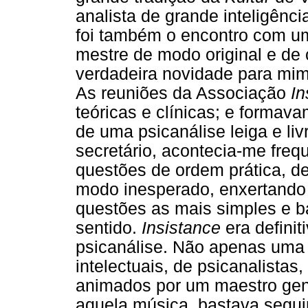
analista de grande inteligênci
foi também o encontro com um
mestre de modo original e de 
verdadeira novidade para mim 
As reuniões da Associação
In
teóricas e clínicas; e forma
de uma psicanálise leiga e l
secretário, acontecia-me fre
questões de ordem prática, d
modo inesperado, enxertando u
questões as mais simples e 
sentido.
Insistance
era defini
psicanálise. Não apenas uma
intelectuais, de psicanalistas,
animados por um maestro geni
aquela música, bastava segui