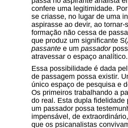
passa no aspirante analista e
confere uma legitimidade. Por
se criasse, no lugar de uma i
aspirasse ao devir, ao tornar-
formação não cessa de passar
que produz um significante S
passante
e um
passador
poss
atravessar o espaço analítico.
Essa possibilidade é dada pe
de passagem possa existir. U
único espaço de pesquisa e de
Os primeiros trabalhando a par
do real. Esta dupla fidelidade
um passador possa testemunha
impensável, de extraordinário
que os psicanalistas convivam