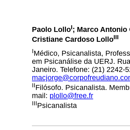
I
Paolo Lollo
; Marco Antonio
III
Cristiane Cardoso Lollo
I
Médico, Psicanalista, Profe
em Psicanálise da UERJ. Rua 
Janeiro. Telefone: (21) 2242-5
macjorge@corpofreudiano.co
II
Filósofo. Psicanalista. Memb
mail:
plollo@free.fr
III
Psicanalista