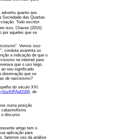
m advertiu quanto aos
da Sociedade das Quartas-
criação. Todo escritor
bre isso, Chaves (2015)
o por aqueles que se
arcisismo". Vemos isso
", conduta avarenta ou
nção a indicação de que o
cisismo na internet para
verava que o uso leigo,
ao seu significado
ssa observação que se
cas de narcisismo?
espelho do século XXI:
?v=5ozKfFAeD1M
), de
rmos numa posição
 catastrofismo
 o discurso
presente artigo tem o
 sua aplicação para
so, faremos uso da análise