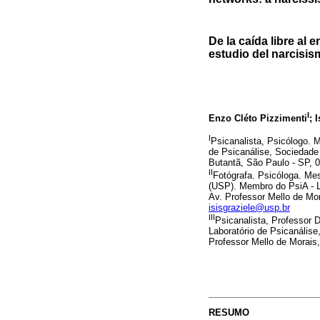
De la caída libre al 
estudio del narcisi
I
Enzo Cléto Pizzimenti
; 
I
Psicanalista, Psicólogo. 
de Psicanálise, Sociedade 
Butantã, São Paulo - SP, 0
II
Fotógrafa. Psicóloga. Mes
(USP). Membro do PsiA - L
Av. Professor Mello de Mor
isisgraziele@usp.br
III
Psicanalista, Professor 
Laboratório de Psicanálise
Professor Mello de Morais,
RESUMO