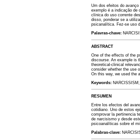
Um dos efeitos do avanço d
exemplo é a indicação de qu
clínica do uso corrente des
disso, ponderar se a utili
psicanalítica. Fez-se uso 
Palavras-chave:
NARCISI
ABSTRACT
One of the effects of the p
discourse. An example is th
theoretical-clinical releva
consider whether the use of
On this way, we used the a
Keywords:
NARCISSISM;
RESUMEN
Entre los efectos del avan
cotidiano. Uno de estos ej
comprovar la pertinencia t
de narcisismo y desde este
psicoanalíticas sobre el m
Palabras-clave:
NARCISIS