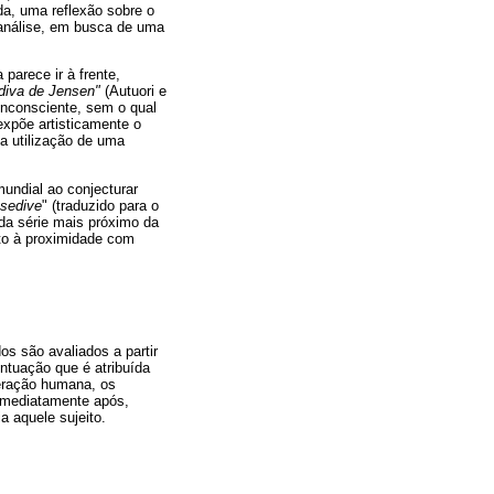
da, uma reflexão sobre o
canálise, em busca de uma
parece ir à frente,
adiva de Jensen"
(Autuori e
 inconsciente, sem o qual
expõe artisticamente o
 a utilização de uma
undial ao conjecturar
sedive
" (traduzido para o
 da série mais próximo da
ito à proximidade com
s são avaliados a partir
ntuação que é atribuída
teração humana, os
imediatamente após,
a aquele sujeito.