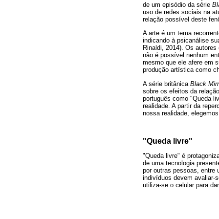
de um episódio da série
Bl
uso de redes sociais na a
relação possível deste fe
A arte é um tema recorrent
indicando à psicanálise s
Rinaldi, 2014). Os autores
não é possível nenhum ent
mesmo que ele afere em sua
produção artística como c
A série britânica
Black Mirr
sobre os efeitos da relaçã
português como "Queda livr
realidade. A partir da rep
nossa realidade, elegemos
"Queda livre"
"Queda livre" é protagoni
de uma tecnologia presente
por outras pessoas, entre 
indivíduos devem avaliar-
utiliza-se o celular para d