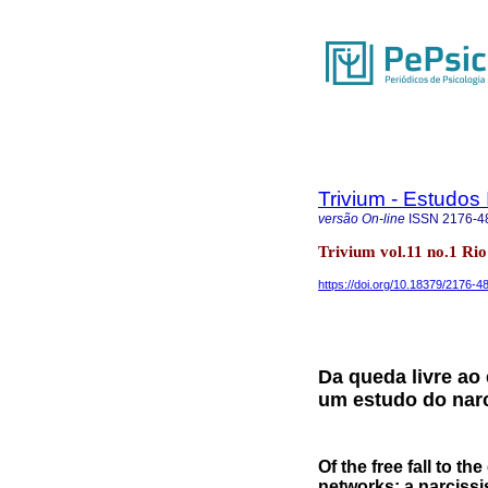
Trivium - Estudos 
versão On-line
ISSN
2176-4
Trivium vol.11 no.1 Rio
https://doi.org/10.18379/2176-
Da queda livre ao
um estudo do nar
Of the free fall to th
networks: a narciss