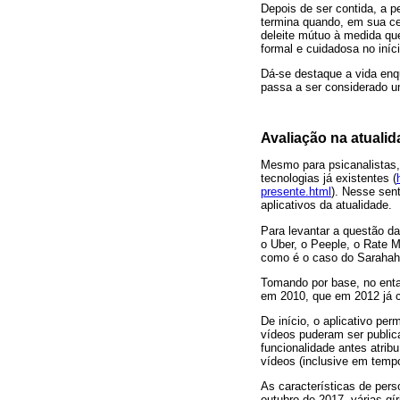
Depois de ser contida, a p
termina quando, em sua cel
deleite mútuo à medida que
formal e cuidadosa no iníc
Dá-se destaque a vida en
passa a ser considerado u
Avaliação na atualid
Mesmo para psicanalistas
tecnologias já existentes (
presente.html
). Nesse sent
aplicativos da atualidade.
Para levantar a questão da
o Uber, o Peeple, o Rate 
como é o caso do Sarahah,
Tomando por base, no enta
em 2010, que em 2012 já 
De início, o aplicativo pe
vídeos puderam ser publi
funcionalidade antes atri
vídeos (inclusive em tempo
As características de per
outubro de 2017, várias gír