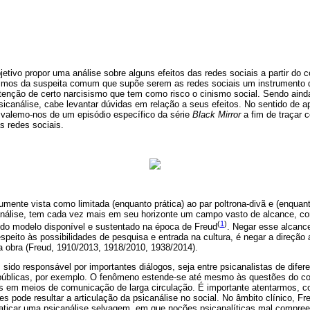
etivo propor uma análise sobre alguns efeitos das redes sociais a partir do 
rtimos da suspeita comum que supõe serem as redes sociais um instrumento d
enção de certo narcisismo que tem como risco o cinismo social. Sendo aind
icanálise, cabe levantar dúvidas em relação a seus efeitos. No sentido de a
, valemo-nos de um episódio específico da série
Black Mirror
a fim de traçar 
s redes sociais.
umente vista como limitada (enquanto prática) ao par poltrona-divã e (enqua
análise, tem cada vez mais em seu horizonte um campo vasto de alcance, com
(
1
)
do modelo disponível e sustentado na época de Freud
. Negar esse alcance
espeito às possibilidades de pesquisa e entrada na cultura, é negar a direção
a obra (Freud, 1910/2013, 1918/2010, 1938/2014).
ido responsável por importantes diálogos, seja entre psicanalistas de difere
s públicas, por exemplo. O fenômeno estende-se até mesmo às questões do co
as em meios de comunicação de larga circulação. É importante atentarmos, co
s pode resultar a articulação da psicanálise no social. No âmbito clínico, Fre
raticar uma psicanálise selvagem, em que noções psicanalíticas mal compree