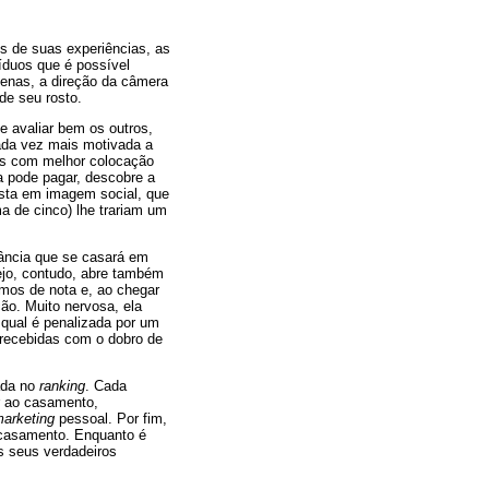
os de suas experiências, as
víduos que é possível
enas, a direção da câmera
de seu rosto.
 e avaliar bem os outros,
cada vez mais motivada a
es com melhor colocação
a pode pagar, descobre a
ista em imagem social, que
a de cinco) lhe trariam um
fância que se casará em
ejo, contudo, abre também
imos de nota e, ao chegar
ão. Muito nervosa, ela
 qual é penalizada por um
 recebidas com o dobro de
ada no
ranking
. Cada
er ao casamento,
arketing
pessoal. Por fim,
e casamento. Enquanto é
s seus verdadeiros