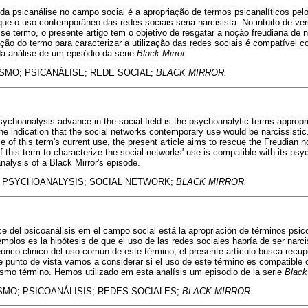
a psicanálise no campo social é a apropriação de termos psicanalíticos pelo
e o uso contemporâneo das redes sociais seria narcisista. No intuito de verif
se termo, o presente artigo tem o objetivo de resgatar a noção freudiana de na
zação do termo para caracterizar a utilização das redes sociais é compatíve
da análise de um episódio da série
Black Mirror.
SMO; PSICANÁLISE; REDE SOCIAL;
BLACK MIRROR.
sychoanalysis advance in the social field is the psychoanalytic terms appropr
e indication that the social networks contemporary use would be narcissistic. 
nce of this term's current use, the present article aims to rescue the Freudian n
 this term to characterize the social networks' use is compatible with its ps
nalysis of a Black Mirror's episode.
 PSYCHOANALYSIS; SOCIAL NETWORK;
BLACK MIRROR.
ce del psicoanálisis em el campo social está la apropriación de términos psico
emplos es la hipótesis de que el uso de las redes sociales habría de ser narci
eórico-clinico del uso común de este término, el presente artículo busca recup
 punto de vista vamos a considerar si el uso de este término es compatible 
ismo término. Hemos utilizado em esta analísis um episodio de la serie
Black
MO; PSICOANÁLISIS; REDES SOCIALES;
BLACK MIRROR.