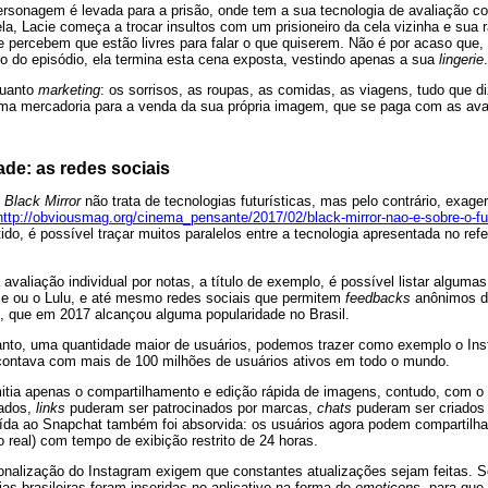
ersonagem é levada para a prisão, onde tem a sua tecnologia de avaliação co
a, Lacie começa a trocar insultos com um prisioneiro da cela vizinha e sua 
 percebem que estão livres para falar o que quiserem. Não é por acaso que,
io do episódio, ela termina esta cena exposta, vestindo apenas a sua
lingerie
.
quanto
marketing
: os sorrisos, as roupas, as comidas, as viagens, tudo que di
ma mercadoria para a venda da sua própria imagem, que se paga com as aval
ade: as redes sociais
,
Black Mirror
não trata de tecnologias futurísticas, mas pelo contrário, exager
http://obviousmag.org/cinema_pensante/2017/02/black-mirror-nao-e-sobre-o-fu
ido, é possível traçar muitos paralelos entre a tecnologia apresentada no refe
 avaliação individual por notas, a título de exemplo, é possível listar algum
Me ou o Lulu, e até mesmo redes sociais que permitem
feedbacks
anônimos de
 que em 2017 alcançou alguma popularidade no Brasil.
nto, uma quantidade maior de usuários, podemos trazer como exemplo o Inst
contava com mais de 100 milhões de usuários ativos em todo o mundo.
rmitia apenas o compartilhamento e edição rápida de imagens, contudo, com 
cados,
links
puderam ser patrocinados por marcas,
chats
puderam ser criados 
buída ao Snapchat também foi absorvida: os usuários agora podem compartilh
 real) com tempo de exibição restrito de 24 horas.
sonalização do Instagram exigem que constantes atualizações sejam feitas.
ias brasileiras foram inseridas no aplicativo na forma de
emoticons
, para que