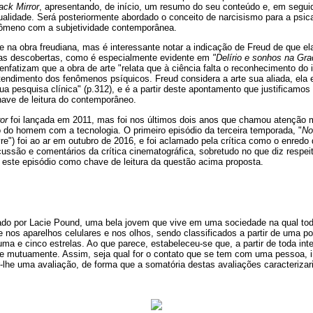
ack Mirror
, apresentando, de início, um resumo do seu conteúdo e, em segui
tualidade. Será posteriormente abordado o conceito de narcisismo para a psi
nômeno com a subjetividade contemporânea.
e na obra freudiana, mas é interessante notar a indicação de Freud de que ela 
uas descobertas, como é especialmente evidente em
"Delírio e sonhos na Gr
 enfatizam que a obra de arte "relata que à ciência falta o reconhecimento do
endimento dos fenômenos psíquicos. Freud considera a arte sua aliada, ela 
 pesquisa clínica" (p.312), e é a partir deste apontamento que justificamos
have de leitura do contemporâneo.
or
foi lançada em 2011, mas foi nos últimos dois anos que chamou atenção m
o do homem com a tecnologia. O primeiro episódio da terceira temporada, "
No
e") foi ao ar em outubro de 2016, e foi aclamado pela crítica como o enredo
ercussão e comentários da crítica cinematográfica, sobretudo no que diz respe
 este episódio como chave de leitura da questão acima proposta.
zado por Lacie Pound, uma bela jovem que vive em uma sociedade na qual todo
 nos aparelhos celulares e nos olhos, sendo classificados a partir de uma po
uma e cinco estrelas. Ao que parece, estabeleceu-se que, a partir de toda in
se mutuamente. Assim, seja qual for o contato que se tem com uma pessoa, 
ar-lhe uma avaliação, de forma que a somatória destas avaliações caracterizari