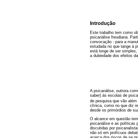
Introdução
Este trabalho tem como obj
psicanálise freudiana. Pa
convocação - para a manut
estudada no que tange à ps
está longe de ser simples
a dubiedade dos efeitos da
A psicanálise, outrora com
saber) às escolas de psic
de pesquisa que vão além 
clínica, como no que diz r
desde os primórdios de su
O alcance em questão tem s
psicanálise e as política
discutidas por psicanalist
não só em profícuos debate
acerca dos riscos de se p