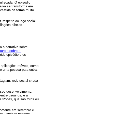
nfiscada. O episódio
raiva se transforma em
 vestida de forma muito
z respeito ao laço social
iações alheias.
a a narrativa sobre
turo-e-sobre-o-
rido episódio e os
as aplicações móveis, como
 uma pessoa para outra,
agram, rede social criada
o seu desenvolvimento,
entre usuários, e a
ar
stories
, que são fotos ou
 Somente em setembro e
 os usuários possam