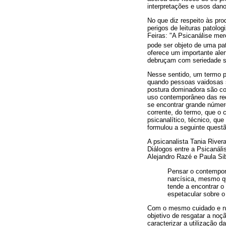
interpretações e usos dan
No que diz respeito às pro
perigos de leituras patolo
Feiras: "A Psicanálise mer
pode ser objeto de uma pa
oferece um importante ale
debruçam com seriedade sob
Nesse sentido, um termo ps
quando pessoas vaidosas s
postura dominadora são c
uso contemporâneo das rede
se encontrar grande númer
corrente, do termo, que o
psicanalítico, técnico, qu
formulou a seguinte quest
A psicanalista Tania River
Diálogos entre a Psicanáli
Alejandro Razé e Paula Sib
Pensar o contemporâ
narcísica, mesmo qu
tende a encontrar o
espetacular sobre 
Com o mesmo cuidado e no i
objetivo de resgatar a noçã
caracterizar a utilização 