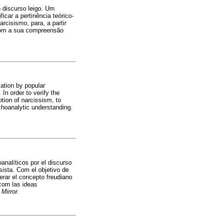
 discurso leigo. Um
icar a pertinência teórico-
rcisismo, para, a partir
l com a sua compreensão
iation by popular
In order to verify the
otion of narcissism, to
ychoanalytic understanding.
analíticos por el discurso
sista. Com el objetivo de
erar el concepto freudiano
com las ideas
 Mirror
.