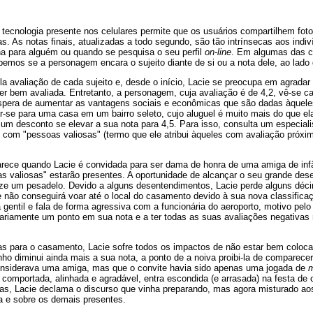
 tecnologia presente nos celulares permite que os usuários compartilhem fot
. As notas finais, atualizadas a todo segundo, são tão intrínsecas aos indi
ha para alguém ou quando se pesquisa o seu perfil
on-line
. Em algumas das c
emos se a personagem encara o sujeito diante de si ou a nota dele, ao lado 
ela avaliação de cada sujeito e, desde o início, Lacie se preocupa em agradar
er bem avaliada. Entretanto, a personagem, cuja avaliação é de 4,2, vê-se 
espera de aumentar as vantagens sociais e econômicas que são dadas àquel
r-se para uma casa em um bairro seleto, cujo aluguel é muito mais do que el
 um desconto se elevar a sua nota para 4,5. Para isso, consulta um especial
 com "pessoas valiosas" (termo que ele atribui àqueles com avaliação próxim
parece quando Lacie é convidada para ser dama de honra de uma amiga de in
 valiosas" estarão presentes. A oportunidade de alcançar o seu grande des
lize um pesadelo. Devido a alguns desentendimentos, Lacie perde alguns déc
 não conseguirá voar até o local do casamento devido à sua nova classificaç
gentil e fala de forma agressiva com a funcionária do aeroporto, motivo pelo
ariamente um ponto em sua nota e a ter todas as suas avaliações negativas
rmas para o casamento, Lacie sofre todos os impactos de não estar bem coloc
ho diminui ainda mais a sua nota, a ponto de a noiva proibi-la de comparec
onsiderava uma amiga, mas que o convite havia sido apenas uma jogada de
m
 comportada, alinhada e agradável, entra escondida (e arrasada) na festa d
as, Lacie declama o discurso que vinha preparando, mas agora misturado ao
 e sobre os demais presentes.