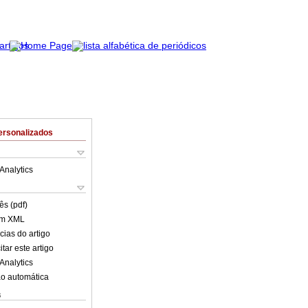
ersonalizados
Analytics
ês (pdf)
em XML
cias do artigo
tar este artigo
Analytics
o automática
s