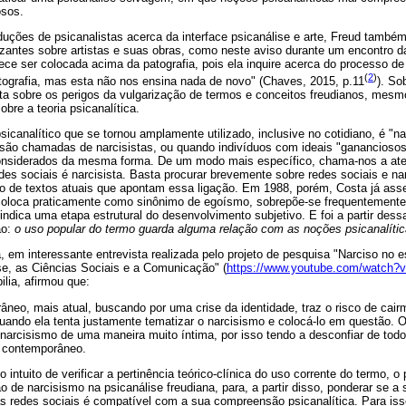
osos.
duções de psicanalistas acerca da interface psicanálise e arte, Freud també
gizantes sobre artistas e suas obras, como neste aviso durante um encontro 
ece ser colocada acima da patografia, pois ela inquire acerca do processo de 
(
2
)
tografia, mas esta não nos ensina nada de novo" (Chaves, 2015, p.11
). So
rta sobre os perigos da vulgarização de termos e conceitos freudianos, mesm
re a teoria psicanalítica.
icanalítico que se tornou amplamente utilizado, inclusive no cotidiano, é "n
ão chamadas de narcisistas, ou quando indivíduos com ideais "gananciosos
onsiderados da mesma forma. De um modo mais específico, chama-nos a ate
s sociais é narcisista. Basta procurar brevemente sobre redes sociais e nar
o de textos atuais que apontam essa ligação. Em 1988, porém, Costa já asse
 coloca praticamente como sinônimo de egoísmo, sobrepõe-se frequentemente 
e indica uma etapa estrutural do desenvolvimento subjetivo. E foi a partir de
ão:
o uso popular do termo guarda alguma relação com as noções psicanalíti
a, em interessante entrevista realizada pelo projeto de pesquisa "Narciso no 
se, as Ciências Sociais e a Comunicação" (
https://www.youtube.com/watch
ilia, afirmou que:
neo, mais atual, buscando por uma crise da identidade, traz o risco de cai
ando ela tenta justamente tematizar o narcisismo e colocá-lo em questão. O
 narcisismo de uma maneira muito íntima, por isso tendo a desconfiar de todo
o contemporâneo.
ntuito de verificar a pertinência teórico-clínica do uso corrente do termo, o 
o de narcisismo na psicanálise freudiana, para, a partir disso, ponderar se a
das redes sociais é compatível com a sua compreensão psicanalítica. Para is