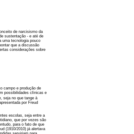
conceito de narcisismo da
e sustentação - e até de
a uma tecnologia pouco
pontar que a discussão
certas considerações sobre
nto campo e produção de
 possibilidades clínicas e
, seja no que tange à
 apresentada por Freud
ntes escolas, seja entre a
tidiano, que por vezes são
ntudo, para o fato de que
ud (1910/2010) já alertava
ndidas serviriam para