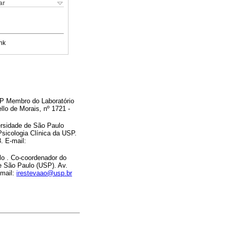
ar
nk
USP Membro do Laboratório
llo de Morais, nº 1721 -
ersidade de São Paulo
sicologia Clínica da USP.
. E-mail:
lo . Co-coordenador do
de São Paulo (USP). Av.
-mail:
irestevaao@usp.br