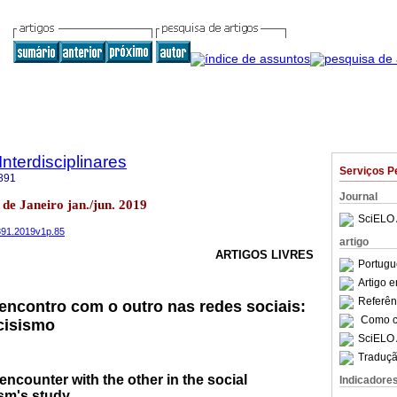
Interdisciplinares
Serviços P
891
Journal
 de Janeiro jan./jun. 2019
SciELO 
4891.2019v1p.85
artigo
ARTIGOS LIVRES
Portugu
Artigo 
Referên
 encontro com o outro nas redes sociais:
Como ci
cisismo
SciELO 
Traduçã
e encounter with the other in the social
Indicadore
ism's study