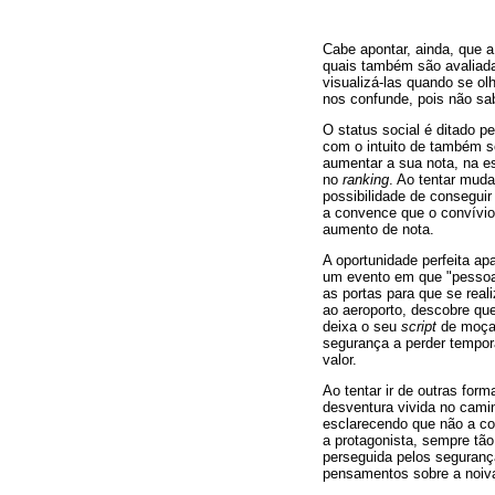
Cabe apontar, ainda, que a
quais também são avaliadas
visualizá-las quando se ol
nos confunde, pois não sab
O status social é ditado p
com o intuito de também s
aumentar a sua nota, na 
no
ranking
. Ao tentar muda
possibilidade de conseguir
a convence que o convívio
aumento de nota.
A oportunidade perfeita a
um evento em que "pessoas
as portas para que se rea
ao aeroporto, descobre que
deixa o seu
script
de moça 
segurança a perder tempor
valor.
Ao tentar ir de outras fo
desventura vivida no camin
esclarecendo que não a c
a protagonista, sempre tão
perseguida pelos seguranç
pensamentos sobre a noiva