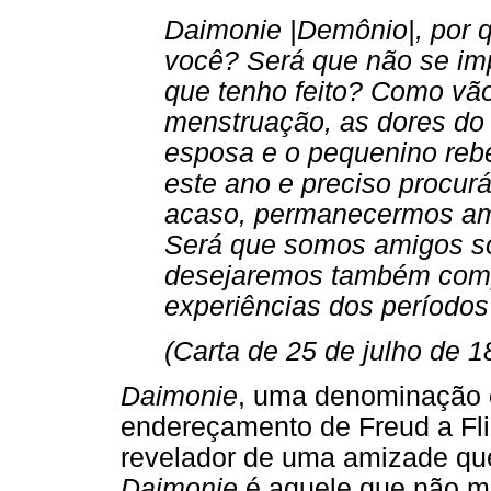
Daimonie |Demônio|, por 
você? Será que não se i
que tenho feito? Como vão
menstruação, as dores do 
esposa e o pequenino rebe
este ano e preciso procurá
acaso, permanecermos amb
Será que somos amigos so
desejaremos também compa
experiências dos períodos
(Carta de 25 de julho de 
Daimonie
, uma denominação c
endereçamento de Freud a Fli
revelador de uma amizade que
Daimonie
é aquele que não m