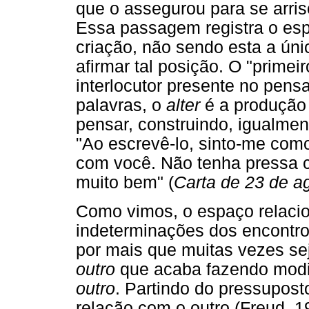
que o assegurou para se arri
Essa passagem registra o es
criação, não sendo esta a úni
afirmar tal posição. O "primei
interlocutor presente no pens
palavras, o
alter
é a produção
pensar, construindo, igualme
"Ao escrevê-lo, sinto-me com
com você. Não tenha pressa c
muito bem" (
Carta de 23 de a
Como vimos, o espaço relacio
indeterminações dos encontro
por mais que muitas vezes se
outro
que acaba fazendo modi
outro
. Partindo do pressupost
relação com o outro (Freud,