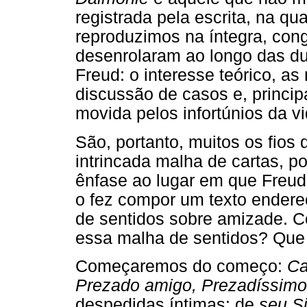
registrada pela escrita, na qu
reproduzimos na íntegra, con
desenrolaram ao longo das duz
Freud: o interesse teórico, as 
discussão de casos e, princi
movida pelos infortúnios da vi
São, portanto, muitos os fios
intrincada malha de cartas, 
ênfase ao lugar em que Freud 
o fez compor um texto endereç
de sentidos sobre amizade. 
essa malha de sentidos? Que 
Começaremos do começo:
Ca
Prezado amigo, Prezadíssim
despedidas íntimas: de
seu S