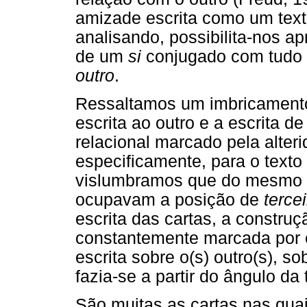
amizade escrita como um text
analisando, possibilita-nos 
de um
si
conjugado com tudo 
outro
.
Ressaltamos um imbricamento
escrita ao outro e a escrita d
relacional marcado pela alter
especificamente, para o text
vislumbramos que do mesmo 
ocupavam a posição de
terce
escrita das cartas, a construçã
constantemente marcada por e
escrita sobre o(s) outro(s), so
fazia-se a partir do ângulo da
São muitas as cartas nas qua