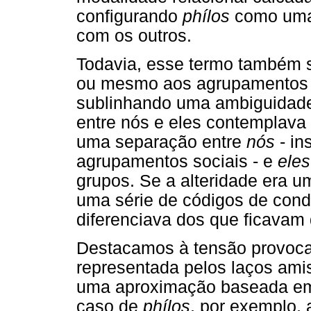
configurando
phílos
como uma
com os outros.
Todavia, esse termo também s
ou mesmo aos agrupamentos q
sublinhando uma ambiguidade
entre nós e eles contemplava 
uma separação entre
nós
- in
agrupamentos sociais - e
ele
grupos. Se a alteridade era u
uma série de códigos de con
diferenciava dos que ficavam 
Destacamos à tensão provocad
representada pelos laços amis
uma aproximação baseada em
caso de
phílos
, por exemplo,