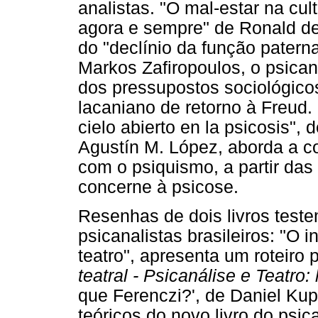
analistas. "O mal-estar na cul
agora e sempre" de Ronald de 
do "declínio da função patern
Markos Zafiropoulos, o psica
dos pressupostos sociológico
lacaniano de retorno à Freud.
cielo abierto en la psicosis",
Agustín M. López, aborda a co
com o psiquismo, a partir da
concerne à psicose.
Resenhas de dois livros test
psicanalistas brasileiros: "O
teatro", apresenta um roteiro 
teatral - Psicanálise e Teatro
que Ferenczi?', de Daniel Ku
teóricos do novo livro do psi