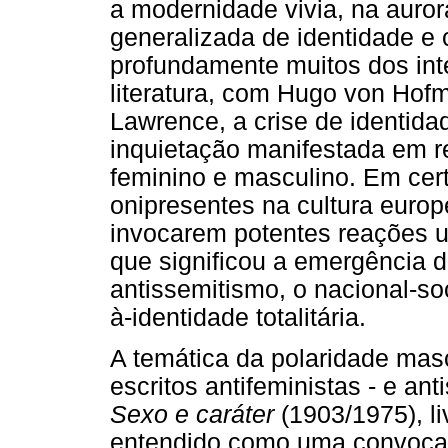
a modernidade vivia, na auror
generalizada de identidade e 
profundamente muitos dos inte
literatura, com Hugo von Hofm
Lawrence, a crise de identida
inquietação manifestada em re
feminino e masculino. Em cert
onipresentes na cultura europ
invocarem potentes reações u
que significou a emergência 
antissemitismo, o nacional-s
à-identidade totalitária.
A temática da polaridade mas
escritos antifeministas - e ant
Sexo e caráter
(1903/1975), li
entendido como uma convocaç