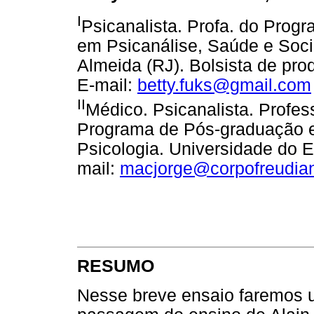
I
Psicanalista. Profa. do Prog
em Psicanálise, Saúde e Soc
Almeida (RJ). Bolsista de pr
E-mail:
betty.fuks@gmail.com
II
Médico. Psicanalista. Profes
Programa de Pós-graduação em
Psicologia. Universidade do E
mail:
macjorge@corpofreudia
RESUMO
Nesse breve ensaio faremos u