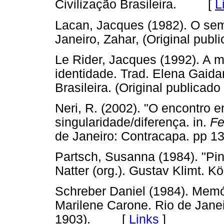
Civilização Brasileira. [
L
Lacan, Jacques (1982). O semi
Janeiro, Zahar, (Original p
Le Rider, Jacques (1992). A 
identidade. Trad. Elena Gaidan
Brasileira. (Original publi
Neri, R. (2002). "O encontro e
singularidade/diferença. in.
Fe
de Janeiro: Contracapa. p
Partsch, Susanna (1984). "Pin
Natter (org.). Gustav Klimt
Schreber Daniel (1984). Memó
Marilene Carone. Rio de Janei
1903). [
Links
]