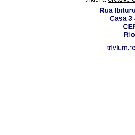
Rua Ibituru
Casa 3 -
CEP
Rio
trivium.