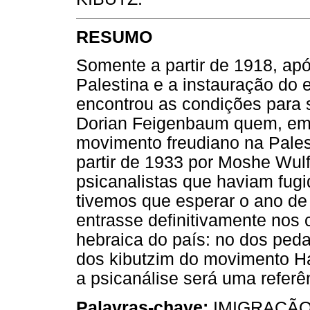
RESUMO
Somente a partir de 1918, apó
Palestina e a instauração do e
encontrou as condições para 
Dorian Feigenbaum quem, em 
movimento freudiano na Palest
partir de 1933 por Moshe Wulf
psicanalistas que haviam fug
tivemos que esperar o ano de
entrasse definitivamente nos c
hebraica do país: no dos peda
dos kibutzim do movimento H
a psicanálise será uma referê
Palavras-chave:
IMIGRAÇÃO 