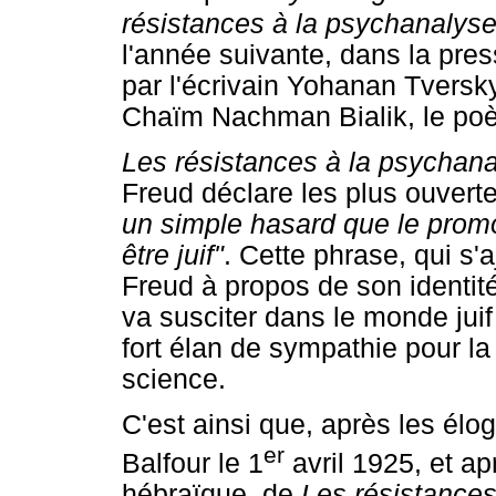
résistances à la psychanalys
l'année suivante, dans la pres
par l'écrivain Yohanan Tversky
Chaïm Nachman Bialik, le poèt
Les résistances à la psychan
Freud déclare les plus ouvert
un simple hasard que le promo
être juif"
. Cette phrase, qui s'
Freud à propos de son identit
va susciter dans le monde juif 
fort élan de sympathie pour la 
science.
C'est ainsi que, après les él
er
Balfour le 1
avril 1925, et ap
hébraïque, de
Les résistances