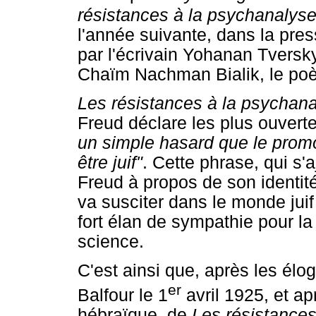
résistances à la psychanalys
l'année suivante, dans la pres
par l'écrivain Yohanan Tversky
Chaïm Nachman Bialik, le poèt
Les résistances à la psychan
Freud déclare les plus ouvert
un simple hasard que le promo
être juif"
. Cette phrase, qui s'
Freud à propos de son identit
va susciter dans le monde juif 
fort élan de sympathie pour la 
science.
C'est ainsi que, après les él
er
Balfour le 1
avril 1925, et ap
hébraïque, de
Les résistances