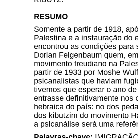
RESUMO
Somente a partir de 1918, apó
Palestina e a instauração do e
encontrou as condições para 
Dorian Feigenbaum quem, em 
movimento freudiano na Palest
partir de 1933 por Moshe Wulf
psicanalistas que haviam fug
tivemos que esperar o ano de
entrasse definitivamente nos c
hebraica do país: no dos peda
dos kibutzim do movimento H
a psicanálise será uma referê
Palavras-chave:
IMIGRAÇÃO 