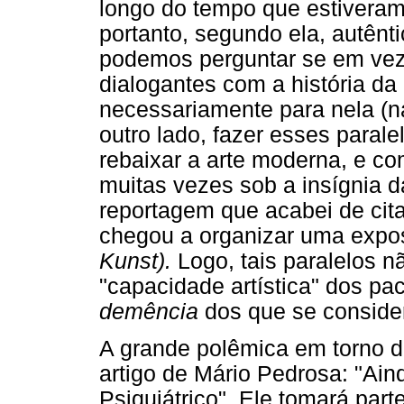
longo do tempo que estiveram
portanto, segundo ela, autênt
podemos perguntar se em vez
dialogantes com a história da 
necessariamente para nela (na 
outro lado, fazer esses para
rebaixar a arte moderna, e co
muitas vezes sob a insígnia 
reportagem que acabei de citar
chegou a organizar uma expos
Kunst).
Logo, tais paralelos n
"capacidade artística" dos pa
demência
dos que se consider
A grande polêmica em torno d
artigo de Mário Pedrosa: "Ain
Psiquiátrico". Ele tomará part