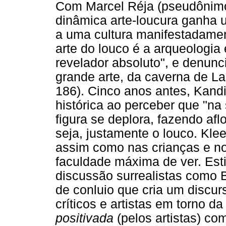
Com Marcel Réja (pseudônimo 
dinâmica arte-loucura ganha 
a uma cultura manifestadamen
arte do louco é a arqueologia
revelador absoluto", e denunci
grande arte, da caverna de La
186). Cinco anos antes, Kandi
histórica ao perceber que "na
figura se deplora, fazendo a
seja, justamente o louco. Klee
assim como nas crianças e nos
faculdade máxima de ver. Est
discussão surrealistas como 
de conluio que cria um disc
críticos e artistas em torno d
positivada
(pelos artistas) co