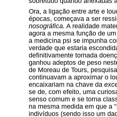
sobretudo quando anexadas à
Ora, a ligação entre arte e lo
épocas, começava a ser ressi
nosográfica.
A realidade mater
agora a mesma função de um r
a medicina psi se impunha c
verdade que estaria escondida,
definitivamente tornada doen
ganhou adeptos de peso nest
de Moreau de Tours, pesquis
continuavam a aproximar o l
encaixariam na chave da
exce
se de, com efeito, uma curios
senso comum e se torna classe
na mesma medida em que a "s
indivíduos (sendo isso um da