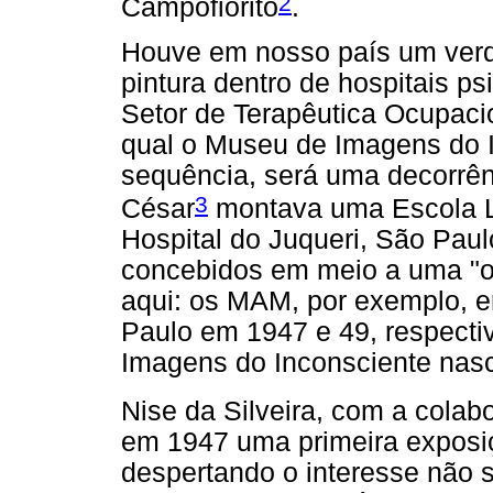
2
Campofiorito
.
Houve em nosso país um verda
pintura dentro de hospitais psi
Setor de Terapêutica Ocupacio
qual o Museu de Imagens do I
sequência, será uma decorrênc
3
César
montava uma Escola Li
Hospital do Juqueri, São Paul
concebidos em meio a uma "o
aqui: os MAM, por exemplo, 
Paulo em 1947 e 49, respect
Imagens do Inconsciente nas
Nise da Silveira, com a colab
em 1947 uma primeira exposiçã
despertando o interesse não só