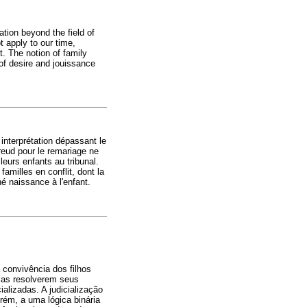
tation beyond the field of
 apply to our time,
t. The notion of family
 of desire and jouissance
 interprétation dépassant le
reud pour le remariage ne
eurs enfants au tribunal.
familles en conflit, dont la
né naissance à l'enfant.
 convivência dos filhos
rias resolverem seus
alizadas. A judicialização
rém, a uma lógica binária