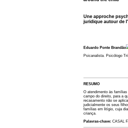
Une approche psychan
juridique autour de l
Eduardo Ponte Brandão
Psicanalista. Psicólogo Tr
RESUMO
O atendimento às famílias 
campo do direito, para a q
recasamento não se aplica
judicialmente os seus filh
famílias em litígio, cuja d
criança.
Palavras-chave:
CASAL FA