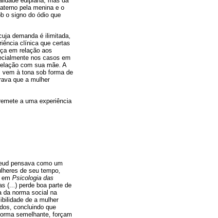
alidade edipiana, mas da
aterno pela menina e o
ob o signo do ódio que
cuja demanda é ilimitada,
iência clínica que certas
nça em relação aos
pecialmente nos casos em
relação com sua mãe. A
o, vem à tona sob forma de
erava que a mulher
 remete a uma experiência
 Freud pensava como um
mulheres de seu tempo,
es em
Psicologia das
s (...) perde boa parte de
a da norma social na
ibilidade de a mulher
dos, concluindo que
 forma semelhante, forçam