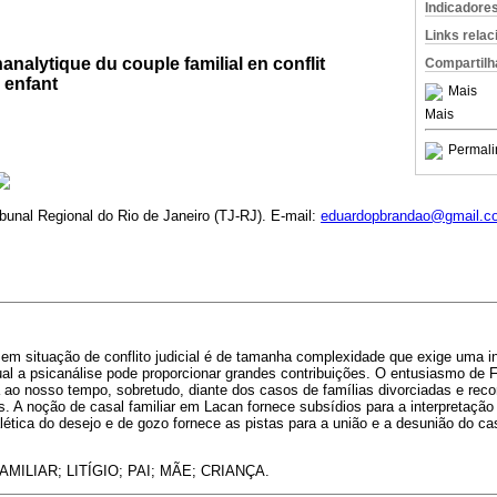
Indicadore
Links rela
alytique du couple familial en conflit
Compartilh
' enfant
Mais
Mais
Permali
ibunal Regional do Rio de Janeiro (TJ-RJ). E-mail:
eduardopbrandao@gmail.c
em situação de conflito judicial é de tamanha complexidade que exige uma i
ual a psicanálise pode proporcionar grandes contribuições. O entusiasmo de 
 ao nosso tempo, sobretudo, diante dos casos de famílias divorciadas e re
os. A noção de casal familiar em Lacan fornece subsídios para a interpretaçã
ialética do desejo e de gozo fornece as pistas para a união e a desunião do c
MILIAR; LITÍGIO; PAI; MÃE; CRIANÇA.