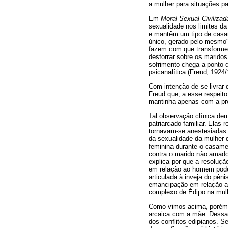
a mulher para situações pa
Em
Moral Sexual Civiliza
sexualidade nos limites da
e mantêm um tipo de casame
único, gerado pelo mesmo" 
fazem com que transformem
desforrar sobre os maridos
sofrimento chega a ponto d
psicanalítica (Freud, 1924/
Com intenção de se livrar
Freud que, a esse respeito
mantinha apenas com a pre
Tal observação clínica de
patriarcado familiar. Elas
tornavam-se anestesiadas 
da sexualidade da mulher q
feminina durante o casame
contra o marido não amado
explica por que a resoluçã
em relação ao homem pode s
articulada à inveja do pênis
emancipação em relação ao
complexo de Édipo na mulh
Como vimos acima, porém, a
arcaica com a mãe. Dessa 
dos conflitos edipianos. 