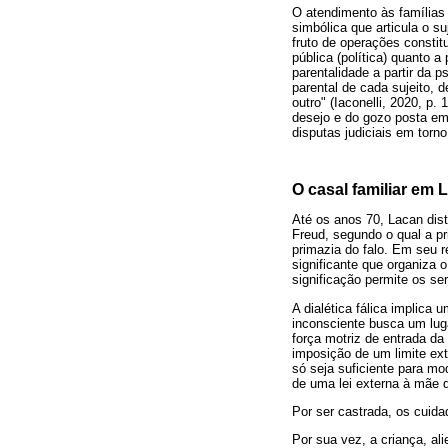
O atendimento às famílias e
simbólica que articula o su
fruto de operações consti
pública (política) quanto a
parentalidade a partir da 
parental de cada sujeito,
outro" (Iaconelli, 2020, p.
desejo e do gozo posta em
disputas judiciais em torn
O casal familiar em 
Até os anos 70, Lacan dist
Freud, segundo o qual a p
primazia do falo. Em seu r
significante que organiza o
significação permite os se
A dialética fálica implica 
inconsciente busca um luga
força motriz de entrada da
imposição de um limite exte
só seja suficiente para mo
de uma lei externa à mãe 
Por ser castrada, os cuid
Por sua vez, a criança, al