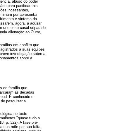
gência, abuso do poder
rio para pacificar tais
ações incessantes,
rminam por apresentar
frimento e sintoma da
passarem, agora, a acusar
que une esse casal separado
funda alienação ao Outro,
amílias em conflito que
magistrados a suas equipes
 breve investigação sobre a
ionamentos sobre a
s de família que
marcaram as décadas
Freud. É conhecido o
 de pesquisar a
ológica no texto
 mulheres "quase tudo o
8, p. 322). A fase pré-
a sua mãe por sua falta