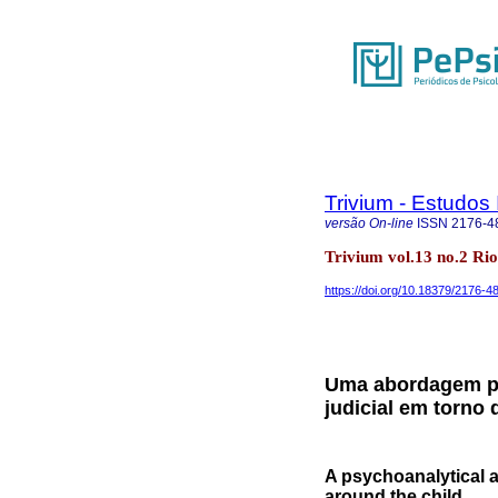
Trivium - Estudos 
versão On-line
ISSN
2176-4
Trivium vol.13 no.2 Rio
https://doi.org/10.18379/2176-
Uma abordagem psi
judicial em torno 
A psychoanalytical a
around the child