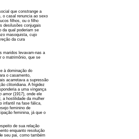
social que constrange a
o, o casal renuncia ao sexo
os filhos, ou o filho
as desilusões conjugais
o da qual poderiam se
gozo masoquista, cujo
ireção da cura
os maridos levavam-nas a
ar o matrimônio, que se
nte à dominação do
para o casamento,
ais acarretava a supressão
 clitoridiana. A frigidez
esponderia a uma vingança
do amor
(1917), onde ele
 a hostilidade da mulher
nfantil na fase fálica,
esejo feminino de
ipação feminina, já que o
espeito de sua relação
mento enquanto resolução
 de seu pai, como também