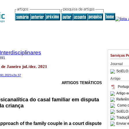
Interdisciplinares
Serviços P
891
Journal
 de Janeiro jul./dez. 2021
SciELO 
4891.2021v2p.37
Artigo
ARTIGOS TEMÁTICOS
Portug
Artigo 
canalítica do casal familiar em disputa
Referên
da criança
Como ci
SciELO 
Traduçã
pproach of the family couple in a court dispute
Enviar e