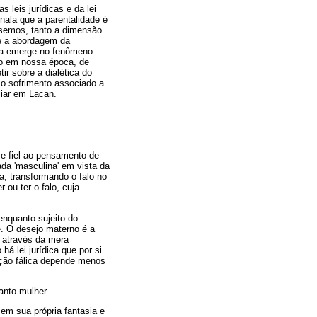
s leis jurídicas e da lei
inala que a parentalidade é
ssemos, tanto a dimensão
que a abordagem da
tia emerge no fenômeno
no em nossa época, de
tir sobre a dialética do
 o sofrimento associado a
liar em Lacan.
se fiel ao pensamento de
da 'masculina' em vista da
a, transformando o falo no
 ou ter o falo, cuja
 enquanto sujeito do
e. O desejo materno é a
e através da mera
há lei jurídica que por si
cação fálica depende menos
anto mulher.
em sua própria fantasia e