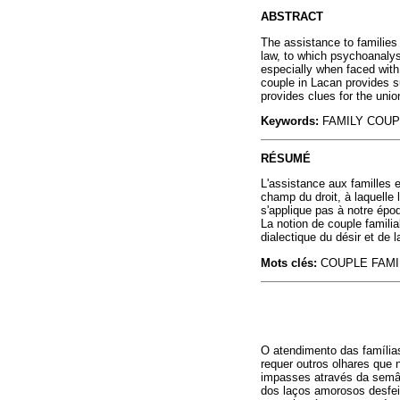
ABSTRACT
The assistance to families i
law, to which psychoanalys
especially when faced with 
couple in Lacan provides su
provides clues for the unio
Keywords:
FAMILY COUPL
RÉSUMÉ
L'assistance aux familles e
champ du droit, à laquelle
s'applique pas à notre épo
La notion de couple familial
dialectique du désir et de 
Mots clés:
COUPLE FAMIL
O atendimento das famílias
requer outros olhares que 
impasses através da semânt
dos laços amorosos desfeit