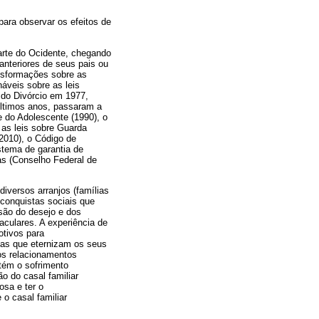
ara observar os efeitos de
rte do Ocidente, chegando
anteriores de seus pais ou
ansformações sobre as
áveis sobre as leis
 do Divórcio em 1977,
 últimos anos, passaram a
e do Adolescente (1990), o
 as leis sobre Guarda
/2010), o Código de
istema de garantia de
ras (Conselho Federal de
iversos arranjos (famílias
 conquistas sociais que
são do desejo e dos
aculares. A experiência de
otivos para
as que eternizam os seus
sos relacionamentos
tém o sofrimento
o do casal familiar
osa e ter o
o casal familiar