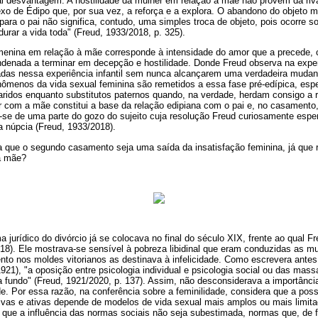
tal desvantagem. A hostilidade da mulher em relação à mãe não provém da riv
xo de Édipo que, por sua vez, a reforça e a explora. O abandono do objeto m
ara o pai não significa, contudo, uma simples troca de objeto, pois ocorre s
durar a vida toda" (Freud, 1933/2018, p. 325).
 menina em relação à mãe corresponde à intensidade do amor que a precede, 
ndenada a terminar em decepção e hostilidade. Donde Freud observa na exper
das nessa experiência infantil sem nunca alcançarem uma verdadeira muda
ômenos da vida sexual feminina são remetidos a essa fase pré-edípica, es
idos enquanto substitutos paternos quando, na verdade, herdam consigo a 
er com a mãe constitui a base da relação edipiana com o pai e, no casament
ta-se de uma parte do gozo do sujeito cuja resolução Freud curiosamente esp
 núpcia (Freud, 1933/2018).
ta que o segundo casamento seja uma saída da insatisfação feminina, já que
a mãe?
 jurídico do divórcio já se colocava no final do século XIX, frente ao qual
 2018). Ele mostrava-se sensível à pobreza libidinal que eram conduzidas as 
to nos moldes vitorianos as destinava à infelicidade. Como escrevera ant
921), "a oposição entre psicologia individual e psicologia social ou das massa
a fundo" (Freud, 1921/2020, p. 137). Assim, não desconsiderava a importânci
e. Por essa razão, na conferência sobre a feminilidade, considera que a poss
ivas e ativas depende de modelos de vida sexual mais amplos ou mais limita
ra que a influência das normas sociais não seja subestimada, normas que, de