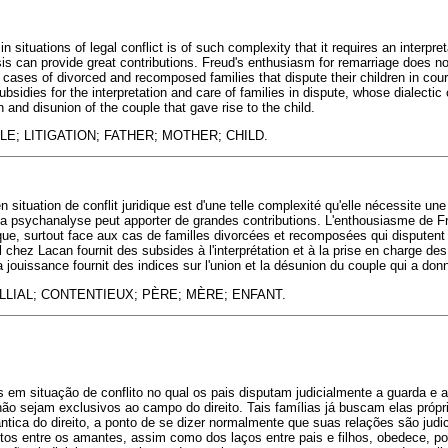
n situations of legal conflict is of such complexity that it requires an interpre
is can provide great contributions. Freud's enthusiasm for remarriage does not
cases of divorced and recomposed families that dispute their children in cour
bsidies for the interpretation and care of families in dispute, whose dialectic
n and disunion of the couple that gave rise to the child.
E; LITIGATION; FATHER; MOTHER; CHILD.
n situation de conflit juridique est d'une telle complexité qu'elle nécessite une
 la psychanalyse peut apporter de grandes contributions. L'enthousiasme de F
que, surtout face aux cas de familles divorcées et recomposées qui disputent l
 chez Lacan fournit des subsides à l'interprétation et à la prise en charge des 
la jouissance fournit des indices sur l'union et la désunion du couple qui a don
LIAL; CONTENTIEUX; PÈRE; MÈRE; ENFANT.
 em situação de conflito no qual os pais disputam judicialmente a guarda e a
não sejam exclusivos ao campo do direito. Tais famílias já buscam elas próp
ica do direito, a ponto de se dizer normalmente que suas relações são judici
os entre os amantes, assim como dos laços entre pais e filhos, obedece, po