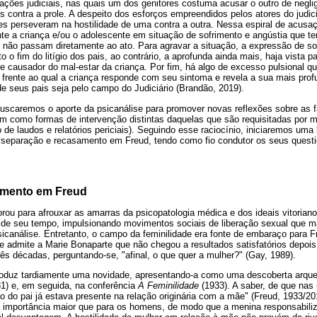
ções judiciais, nas quais um dos genitores costuma acusar o outro de negli
os contra a prole. A despeito dos esforços empreendidos pelos atores do judiciá
antes perseveram na hostilidade de uma contra a outra. Nessa espiral de acus
e a criança e/ou o adolescente em situação de sofrimento e angústia que te
 não passam diretamente ao ato. Para agravar a situação, a expressão de so
o o fim do litígio dos pais, ao contrário, a aprofunda ainda mais, haja vista 
e causador do mal-estar da criança. Por fim, há algo de excesso pulsional 
al, frente ao qual a criança responde com seu sintoma e revela a sua mais pro
e seus pais seja pelo campo do Judiciário (Brandão, 2019).
uscaremos o aporte da psicanálise para promover novas reflexões sobre as f
im como formas de intervenção distintas daquelas que são requisitadas por 
o de laudos e relatórios periciais). Seguindo esse raciocínio, iniciaremos uma
separação e recasamento em Freud, tendo como fio condutor os seus quest
amento em Freud
ou para afrouxar as amarras da psicopatologia médica e dos ideais vitoriano
 de seu tempo, impulsionando movimentos sociais de liberação sexual que 
icanálise. Entretanto, o campo da feminilidade era fonte de embaraço para 
e admite a Marie Bonaparte que não chegou a resultados satisfatórios depois
rês décadas, perguntando-se, "afinal, o que quer a mulher?" (Gay, 1989).
roduz tardiamente uma novidade, apresentando-a como uma descoberta arque
1) e, em seguida, na conferência
A Feminilidade
(1933). A saber, de que nas
 do pai já estava presente na relação originária com a mãe" (Freud, 1933/201
 importância maior que para os homens, de modo que a menina responsabiliz