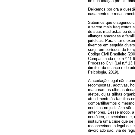
de sua fixação pré-históri
Deixemos por ora a questã
casamentos e recasamento
Sabemos que o segundo ca
a serem mais frequentes a
de suas madrastas ou de se
alianças amorosas e famil
jurídicas. Para citar o ex
tivemos em seguida diversa
surgir em períodos de temp
Código Civil Brasileiro (2
Compartilhada (Lei n.º 11.
Processo Civil (Lei n.º 13
direitos da criança e do a
Psicologia, 2019).
A aceitação legal não som
recompostas, adotivas, hom
marcaram as últimas décad
afetos, cujas trilhas orga
atendimento às famílias em
compartilharmos o mesmo 
conflitos no judiciário sã
anteriores. Desse modo, a
neurótico, especialmente, 
instaura uma crise que se 
reconhecimento legal dest
divorciado são, via de regra