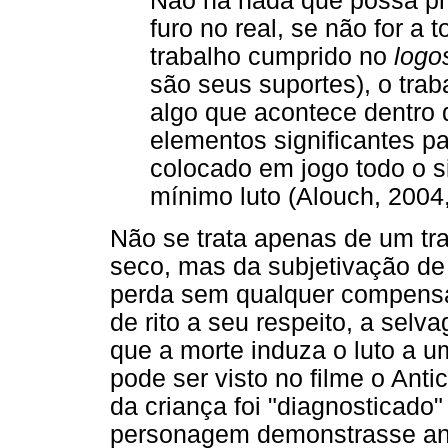
Não há nada que possa pr
furo no real, se não for a t
trabalho cumprido no
logo
são seus suportes), o tra
algo que acontece dentro
elementos significantes par
colocado em jogo todo o s
mínimo luto (Alouch, 2004,
Não se trata apenas de um tra
seco, mas da subjetivação de
perda sem qualquer compensa
de rito a seu respeito, a selv
que a morte induza o luto a u
pode ser visto no filme o Anti
da criança foi "diagnosticad
personagem demonstrasse angú