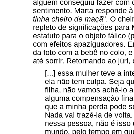
alguém conseguiu fazer com q
sentimento. Marta responde à
tinha cheiro de maçã
". O chei
repleto de significações para 
estatuto para o objeto fálico
com efeitos apaziguadores. E
da foto com a bebê no colo, e
até sorrir. Retornando ao júri,
[...] essa mulher teve a i
ela não tem culpa. Seja qu
filha, não vamos achá-lo a
alguma compensação financ
que a minha perda pode s
Nada vai trazê-la de volt
nessa pessoa, não é isso q
mundo, pelo tempo em que