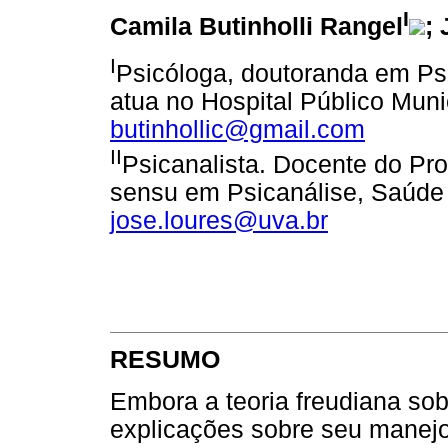
I
Camila Butinholli Rangel
;
I
Psicóloga, doutoranda em Ps
atua no Hospital Público Muni
butinhollic@gmail.com
II
Psicanalista. Docente do Pr
sensu em Psicanálise, Saúde 
jose.loures@uva.br
RESUMO
Embora a teoria freudiana sob
explicações sobre seu manej