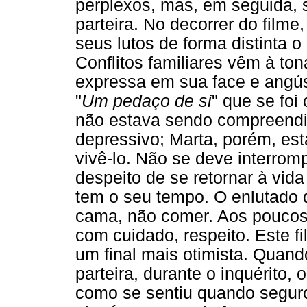
perplexos, mas, em seguida, s
parteira. No decorrer do film
seus lutos de forma distinta 
Conflitos familiares vêm à to
expressa em sua face e angúst
"
Um pedaço de si
" que se foi
não estava sendo compreendid
depressivo; Marta, porém, est
vivê-lo. Não se deve interro
despeito de se retornar à vida
tem o seu tempo. O enlutado qu
cama, não comer. Aos poucos,
com cuidado, respeito. Este fi
um final mais otimista. Quando
parteira, durante o inquérito,
como se sentiu quando segurou