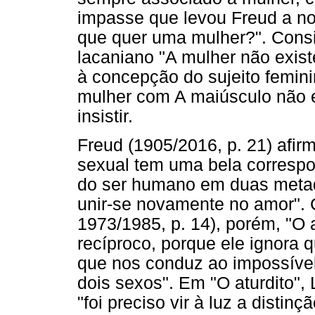
impasse que levou Freud a no
que quer uma mulher?". Consi
lacaniano "A mulher não exist
à concepção do sujeito femini
mulher com A maiúsculo não e
insistir.
Freud (1905/2016, p. 21) afir
sexual tem uma bela correspo
do ser humano em duas meta
unir-se novamente no amor".
1973/1985, p. 14), porém, "O 
recíproco, porque ele ignora 
que nos conduz ao impossível 
dois sexos". Em "O aturdito",
"foi preciso vir à luz a distin