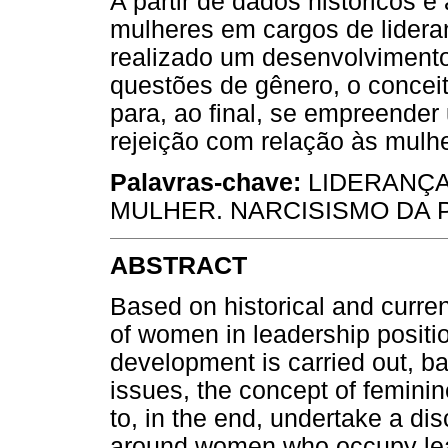
A partir de dados históricos e
mulheres em cargos de lider
realizado um desenvolvimento,
questões de gênero, o conceit
para, ao final, se empreender
rejeição com relação às mulh
Palavras-chave:
LIDERANÇA
MULHER. NARCISISMO DA 
ABSTRACT
Based on historical and curre
of women in leadership posit
development is carried out, 
issues, the concept of femini
to, in the end, undertake a di
around women who occupy lea