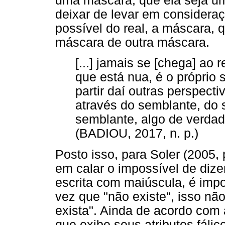
uma máscara, que ela seja u
deixar de levar em considera
possível do real, a máscara,
máscara de outra máscara.
[...] jamais se [chega] ao 
que está nua, é o próprio 
partir daí outras perspecti
através do semblante, do 
semblante, algo de verdad
(BADIOU, 2017, n. p.)
Posto isso, para Soler (2005,
em calar o impossível de dizer
escrita com maiúscula, é impo
vez que "não existe", isso n
exista". Ainda de acordo com
que exibe seus atributos fáli