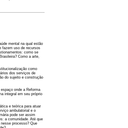
aúde mental na qual estão
ue fazem uso de recursos
uestionamentos: como se
Brasileira? Como a arte,
stitucionalização como
ários dos serviços de
ão do sujeito e construção
m espaço onde a Reforma
ma integral em seu próprio
tica e teórica para atuar
viço ambulatorial e o
mária pode ser assim
es: a comunidade. Até que
s nesse processo? Que
ade?