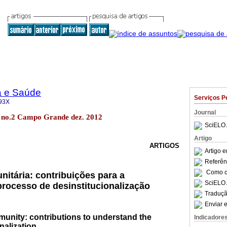
a e Saúde
Serviços P
93X
Journal
.4 no.2 Campo Grande dez. 2012
SciELO 
Artigo
ARTIGOS
Artigo 
Referên
Como ci
nitária: contribuições para a
SciELO 
rocesso de desinstitucionalização
Traduçã
Enviar e
munity: contributions to understand the
Indicadore
nalization