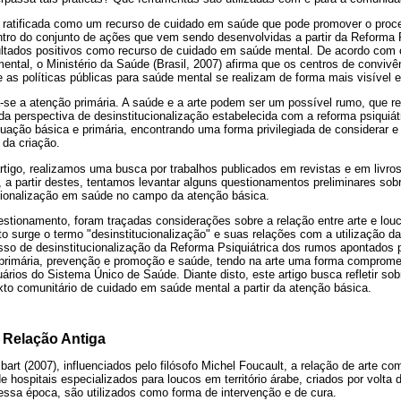
o ratificada como um recurso de cuidado em saúde que pode promover o proc
ntro do conjunto de ações que vem sendo desenvolvidas a partir da Reforma Ps
ultados positivos como recurso de cuidado em saúde mental. De acordo com 
ntal, o Ministério da Saúde (Brasil, 2007) afirma que os centros de convivên
 as políticas públicas para saúde mental se realizam de forma mais visível e
se a atenção primária. A saúde e a arte podem ser um possível rumo, que re-
a perspectiva de desinstitucionalização estabelecida com a reforma psiquiát
uação básica e primária, encontrando uma forma privilegiada de considerar e 
 da criação.
rtigo, realizamos uma busca por trabalhos publicados em revistas e em livro
, a partir destes, tentamos levantar alguns questionamentos preliminares sobr
cionalização em saúde no campo da atenção básica.
uestionamento, foram traçadas considerações sobre a relação entre arte e louc
to surge o termo "desinstitucionalização" e suas relações com a utilização da
esso de desinstitucionalização da Reforma Psiquiátrica dos rumos apontados 
primária, prevenção e promoção e saúde, tendo na arte uma forma comprometi
ários do Sistema Único de Saúde. Diante disto, este artigo busca refletir sob
exto comunitário de cuidado em saúde mental a partir da atenção básica.
 Relação Antiga
art (2007), influenciados pelo filósofo Michel Foucault, a relação de arte c
e hospitais especializados para loucos em território árabe, criados por volta 
essa época, são utilizados como forma de intervenção e de cura.