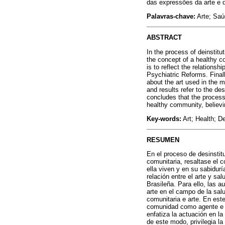
das expressões da arte e d
Palavras-chave:
Arte; Saú
ABSTRACT
In the process of deinstit
the concept of a healthy co
is to reflect the relations
Psychiatric Reforms. Final
about the art used in the m
and results refer to the de
concludes that the process
healthy community, believi
Key-words:
Art; Health; De
RESUMEN
En el proceso de desinsti
comunitaria, resaltase el 
ella viven y en su sabidurí
relación entre el arte y sa
Brasileña. Para ello, las a
arte en el campo de la sal
comunitaria e arte. En este
comunidad como agente e i
enfatiza la actuación en l
de este modo, privilegia la