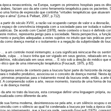
 época renascentista, na Europa, surgem os primeiros hospitais para os dito
 árabes, faziam uso da arte como ferramenta terapêutica para os pacientes.
mo uma forma de expressão que continha "virtudes terapêuticas que atuavam n
po e alma" (Lima & Pelbart, 2007, p.712).
 partir do século XVIII, a razão vai ocupando campo de valor e a desrazão, 
 espaço de convivência integrada com a sociedade para ser isolada e subme
quiátricas. De acordo com Castel (1978), neste contexto o louco é definido c
 este motivo, representa perigo para a sociedade. Nesta perspectiva, a função
tamento e punições adequadas a estes sujeitos no intuito que tais práticas p
nida como doença mental e o isolamento e a negação da subjetividade do lou
... a um controle moral ininterrupto; a cura significará reincucar-lhe os sent
ade, culpa ... o louco tinha que ser vigiado em seus gestos, rebaixado em s
delírios, ridicularizado em seus erros.... E isto sob a direção do médico que 
 ético que de uma intervenção terapêutica (Foucault, 1975, p.82).
 burguesa serviu de contexto para a loucura fazer parte do horizonte da incap
para o trabalho produtivo, associou-se o conceito de doença mental. Nesta 
s primeiras propostas para o tratamento moral da loucura onde, então, a arte 
l. A compreensão sobre a arte, nesse momento, transita de uma forma de tr
 e de doença mental.
a arte no trato da loucura, esta consegue definir uma linguagem própria, ou
sualizada como diferente da arte.
o de sua forma moderna, desinteressou-se pela arte, e um silêncio ocupou o e
incidiu com o silêncio ao qual foi condenada a loucura por toda a época clá
tizou no internamento, que a loucura pode, segundo Foucault (1975), conquis