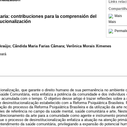
Links rela
Compartilh
aria: contribuciones para la comprensión del
Mais
ucionalización
Mais
Permali
 Araújo; Cândida Maria Farias Câmara; Verônica Morais Ximenes
eará
cionalização, que garante o direito humano de sua permanência no ambiente d
 Saúde Comunitária, esta enfatiza a potência da comunidade e dos indivíduos
 acumulada com o tempo. O objetivo desse artigo é trazer reflexões sobre a 
 desinstitucionalização estabelecido com a Reforma Psiquiátrica Brasileira. 
ção do processo da Reforma Psiquiátrica Brasileira e da utilização da arte
ões de referência no campo da saúde mental, saúde comunitária e arte, Neste
direcionamento da arte para a comunidade como agente e instrumento promot
que o processo de desinstitucionalização enfatiza a atuação na atenção prim
endimento da saúde comunitária, privilegiando a expansão do potencial hum