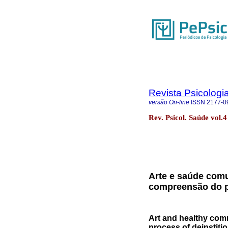
Revista Psicologi
versão On-line
ISSN
2177-0
Rev. Psicol. Saúde vol
Arte e saúde comu
compreensão do p
Art and healthy com
process of deinstitio