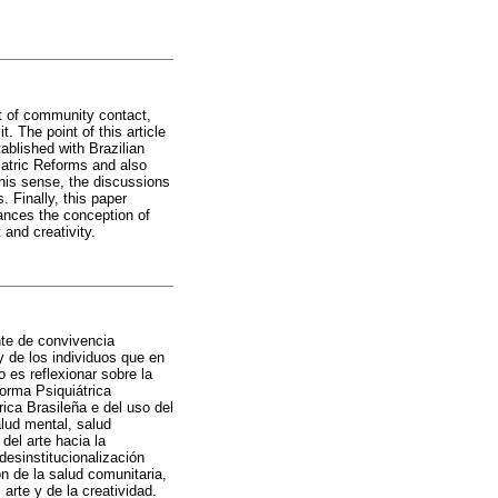
nt of community contact,
 The point of this article
tablished with Brazilian
iatric Reforms and also
this sense, the discussions
. Finally, this paper
vances the conception of
and creativity.
nte de convivencia
y de los individuos que en
o es reflexionar sobre la
forma Psiquiátrica
rica Brasileña e del uso del
alud mental, salud
del arte hacia la
esinstitucionalización
n de la salud comunitaria,
arte y de la creatividad.