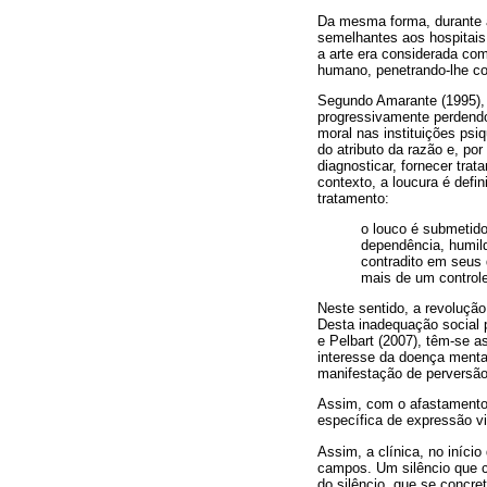
Da mesma forma, durante a
semelhantes aos hospitais
a arte era considerada co
humano, penetrando-lhe cor
Segundo Amarante (1995), a
progressivamente perdendo
moral nas instituições psi
do atributo da razão e, por
diagnosticar, fornecer tra
contexto, a loucura é defi
tratamento:
o louco é submetido 
dependência, humild
contradito em seus 
mais de um controle
Neste sentido, a revolução
Desta inadequação social 
e Pelbart (2007), têm-se a
interesse da doença menta
manifestação de perversão
Assim, com o afastamento d
específica de expressão vi
Assim, a clínica, no iníci
campos. Um silêncio que co
do silêncio, que se concre