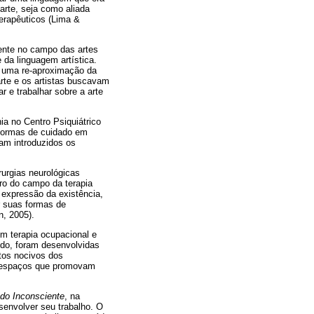
arte, seja como aliada
erapêuticos (Lima &
dente no campo das artes
da linguagem artística.
o uma re-aproximação da
arte e os artistas buscavam
 e trabalhar sobre a arte
ia no Centro Psiquiátrico
s formas de cuidado em
ram introduzidos os
rurgias neurológicas
tro do campo da terapia
 expressão da existência,
r suas formas de
n, 2005).
em terapia ocupacional e
ido, foram desenvolvidas
itos nocivos dos
de espaços que promovam
o Inconsciente
, na
senvolver seu trabalho. O