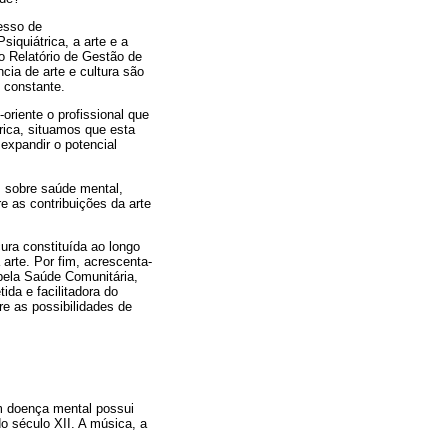
esso de
iquiátrica, a arte e a
o Relatório de Gestão de
cia de arte e cultura são
 constante.
oriente o profissional que
rica, situamos que esta
expandir o potencial
s sobre saúde mental,
e as contribuições da arte
ura constituída ao longo
 arte. Por fim, acrescenta-
pela Saúde Comunitária,
da e facilitadora do
re as possibilidades de
om doença mental possui
do século XII. A música, a