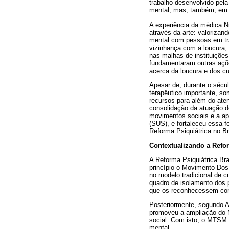
trabalho desenvolvido pel
mental, mas, também, em n
A experiência da médica N
através da arte: valorizan
mental com pessoas em tra
vizinhança com a loucura, 
nas malhas de instituições
fundamentaram outras açõe
acerca da loucura e dos c
Apesar de, durante o sécu
terapêutico importante, so
recursos para além do aten
consolidação da atuação do
movimentos sociais e a ap
(SUS), e fortaleceu essa 
Reforma Psiquiátrica no B
Contextualizando a Refor
A Reforma Psiquiátrica Br
princípio o Movimento Do
no modelo tradicional de 
quadro de isolamento dos 
que os reconhecessem como
Posteriormente, segundo A
promoveu a ampliação do 
social. Com isto, o MTSM
mental.