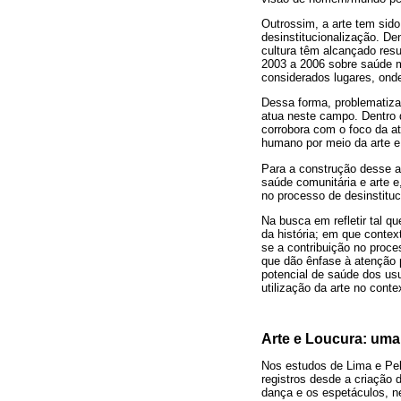
Outrossim, a arte tem sid
desinstitucionalização. De
cultura têm alcançado res
2003 a 2006 sobre saúde me
considerados lugares, onde
Dessa forma, problematiza-
atua neste campo. Dentro d
corrobora com o foco da at
humano por meio da arte e
Para a construção desse a
saúde comunitária e arte e
no processo de desinstitu
Na busca em refletir tal q
da história; em que contex
se a contribuição no proc
que dão ênfase à atenção 
potencial de saúde dos usu
utilização da arte no cont
Arte e Loucura: uma
Nos estudos de Lima e Pelb
registros desde a criação d
dança e os espetáculos, n