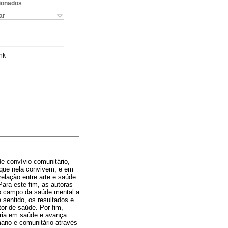
cionados
ar
nk
e convívio comunitário,
 que nela convivem, e em
relação entre arte e saúde
Para este fim, as autoras
 no campo da saúde mental a
 sentido, os resultados e
or de saúde. Por fim,
ária em saúde e avança
ano e comunitário através