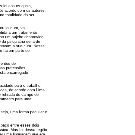
s loucos os quais,
 De acordo com os autores,
a totalidade do ser
ou loucura, vai
tida a um tratamento
omo um sujeito desprovido
 da psiquiatria seria de
romovam a sua cura. Nesse
co fazem parte do
imentos de
uas pretensões,
está encarregado
acidade para o trabalho.
época, de acordo com Lima
é retirada do campo de
atamento para uma
 seja, uma forma peculiar e
spaço entre esses dois
ssica. Mas foi dessa região
tar uma linguagem que era