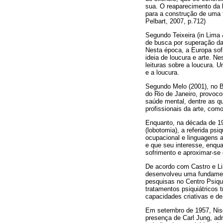
sua. O reaparecimento da l
para a construção de uma 
Pelbart, 2007, p.712)
Segundo Teixeira (in Lima 
de busca por superação da
Nesta época, a Europa sof
ideia de loucura e arte. N
leituras sobre a loucura.
e a loucura.
Segundo Melo (2001), no Br
do Rio de Janeiro, provoco
saúde mental, dentre as qu
profissionais da arte, com
Enquanto, na década de 194
(lobotomia), a referida ps
ocupacional e linguagens 
e que seu interesse, enqua
sofrimento e aproximar-se 
De acordo com Castro e Lim
desenvolveu uma fundamenta
pesquisas no Centro Psiqui
tratamentos psiquiátricos 
capacidades criativas e de
Em setembro de 1957, Nis
presença de Carl Jung, ad