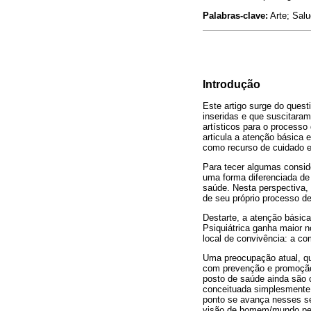
Palabras-clave:
Arte; Salu
Introdução
Este artigo surge do ques
inseridas e que suscitara
artísticos para o processo
articula a atenção básica 
como recurso de cuidado e
Para tecer algumas consid
uma forma diferenciada de 
saúde. Nesta perspectiva, 
de seu próprio processo d
Destarte, a atenção básic
Psiquiátrica ganha maior n
local de convivência: a c
Uma preocupação atual, que
com prevenção e promoção.
posto de saúde ainda são 
conceituada simplesmente
ponto se avança nesses s
visão de homem/mundo perp