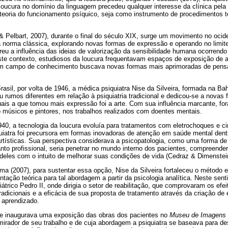
oucura no domínio da linguagem precedeu qualquer interesse da clínica pela 
teoria do funcionamento psíquico, seja como instrumento de procedimentos t
& Pelbart, 2007), durante o final do século XIX, surge um movimento no oci
 norma clássica, explorando novas formas de expressão e operando no limite 
reu a influência das ideias de valorização da sensibilidade humana ocorrend
este contexto, estudiosos da loucura frequentavam espaços de exposição de 
 Um campo de conhecimento buscava novas formas mais aprimoradas de pensar
asil, por volta de 1946, a médica psiquiatra Nise da Silveira, formada na Bah
u rumos diferentes em relação à psiquiatria tradicional e dedicou-se a nova
ais a que tomou mais expressão foi a arte. Com sua influência marcante, fo
o músicos e pintores, nos trabalhos realizados com doentes mentais.
0, a tecnologia da loucura evoluía para tratamentos com eletrochoques e ci
iquiatra foi precursora em formas inovadoras de atenção em saúde mental den
artísticas. Sua perspectiva considerava a psicopatologia, como uma forma de
nto profissional, seria penetrar no mundo interno dos pacientes, compreende
deles com o intuito de melhorar suas condições de vida (Cedraz & Dimenstei
a (2007), para sustentar essa opção, Nise da Silveira fortaleceu o método 
ção teórica para tal abordagem a partir da psicologia analítica. Neste sent
átrico Pedro II, onde dirigia o setor de reabilitação, que comprovaram os efe
tradicionais e a eficácia de sua proposta de tratamento através da criação 
 aprendizado.
e inaugurava uma exposição das obras dos pacientes no
Museu de Imagens d
mirador de seu trabalho e de cuja abordagem a psiquiatra se baseava para de