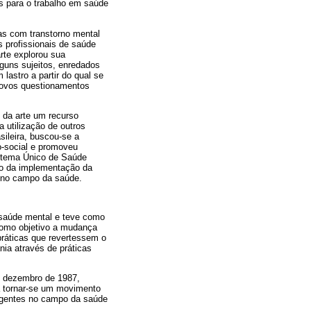
s para o trabalho em saúde
as com transtorno mental
s profissionais de saúde
rte explorou sua
lguns sujeitos, enredados
lastro a partir do qual se
novos questionamentos
 da arte um recurso
 utilização de outros
sileira, buscou-se a
o-social e promoveu
istema Único de Saúde
so da implementação da
e no campo da saúde.
 saúde mental e teve como
como objetivo a mudança
práticas que revertessem o
ia através de práticas
m dezembro de 1987,
 tornar-se um movimento
rgentes no campo da saúde