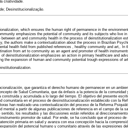
a criatividade.
de; Desinstitucionalização.
utionalization, which ensures the human right of permanence in the environme
mmunity emphasizes the potential of community and its subjects who live in it.
hip between art and community health in the process of deinstitutionalization es
ly, the authors make a contextualization about the process in Brazilian Psych
ental health field from published references , healthy community and art,. In 
stination from art to community as an agent and promoter of health instruments
 of deinstitutionalization emphasizes an action in primary healthcare and ad
ng the expansion of human and community potential trough expressions of art 
institutionalization.
tucionalización, que garantiza el derecho humano de permanecer en un ambie
concepto de Salud Comunitaria, que da énfasis a la potencia de la comunidad 
a construida y acumulada a lo largo del tiempo. El objetivo del presente escrit
lud comunitaria en el proceso de desinstitucionalización establecido con la Re
utoras han realizado una contextualización del proceso de la Reforma Psiquiát
ud mental a partir de algunas publicaciones de referencia en el campo de la s
 sentido, los resultados y las discusiones están referidos al direccionamiento 
nstrumento promotor de salud. Por ende, se ha concluido que el proceso de d
a atención primaria en salud y avanza con esa concepción hacia la comprensió
 expansión del potencial humano y comunitario através de las expresiones del 