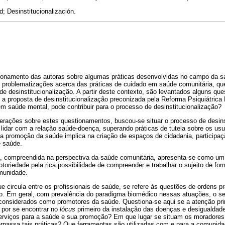
d; Desinstitucionalización.
tionamento das autoras sobre algumas práticas desenvolvidas no campo da s
m problematizações acerca das práticas de cuidado em saúde comunitária, q
 de desinstitucionalização. A partir deste contexto, são levantados alguns q
e a proposta de desinstitucionalização preconizada pela Reforma Psiquiátrica 
m saúde mental, pode contribuir para o processo de desinstitucionalização?
erações sobre estes questionamentos, buscou-se situar o processo de desin
lidar com a relação saúde-doença, superando práticas de tutela sobre os usu
a promoção da saúde implica na criação de espaços de cidadania, participaç
e saúde.
a, compreendida na perspectiva da saúde comunitária, apresenta-se como u
otoriedade pela rica possibilidade de compreender e trabalhar o sujeito de for
omunidade.
 circula entre os profissionais de saúde, se refere às questões de ordens prá
 Em geral, com prevalência do paradigma biomédico nessas atuações, o ser
considerados como promotores da saúde. Questiona-se aqui se a atenção pri
 por se encontrar no
lócus
primeiro da instalação das doenças e desigualdad
erviços para a saúde e sua promoção? Em que lugar se situam os moradore
assa tais práticas? Que ferramentas são utilizadas com e para a comunid