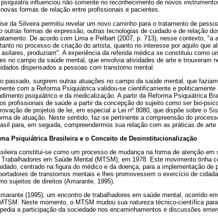
a psiquiatra influenciou não somente no reconhecimento de novos instrumento
ovas formas de relação entre profissionais e pacientes.
ise da Silveira permitiu revelar um novo caminho para o tratamento de pesso
do outras formas de expressão, outras tecnologias de cuidado e de relação do
tamento. De acordo com Lima e Pelbart (2007, p. 713), nesse contexto, "a a
tanto no processo de criação do artista, quanto no interesse por aquilo que a
 asilares, produziam". A experiência da referida médica se constituiu como um 
s no campo da saúde mental, que envolvia atividades de arte e trouxeram 
uidados dispensados a pessoas com transtorno mental.
lo passado, surgirem outras atuações no campo da saúde mental, que faziam
mente com a Reforma Psiquiátrica validou-se cientificamente e politicamente a
dimento psiquiátrico e da medicalização. A partir da Reforma Psiquiátrica Bra
s profissionais de saúde a partir da concepção do sujeito como ser bio-psic
rovação de projetos de lei, em especial a Lei nº 8080, que dispõe sobre o S
forma de atuação. Neste sentido, faz-se pertinente a compreensão do proces
rasil para, em seguida, compreendermos sua relação com as práticas de art
ma Psiquiátrica Brasileira e o Conceito de Desinstitucionalização
asileira constitui-se como um processo de mudança na forma de atenção em
s Trabalhadores em Saúde Mental (MTSM), em 1978. Este movimento tinha 
cuidado, centrado na figura do médico e da doença, para a implementação de 
portadores de transtornos mentais e lhes promovessem o exercício de cidadan
 sujeitos de direitos (Amarante, 1995).
marante (1995), um encontro de trabalhadores em saúde mental, ocorrido e
MTSM. Neste momento, o MTSM mudou sua natureza técnico-científica para
 pedia a participação da sociedade nos encaminhamentos e discussões eme