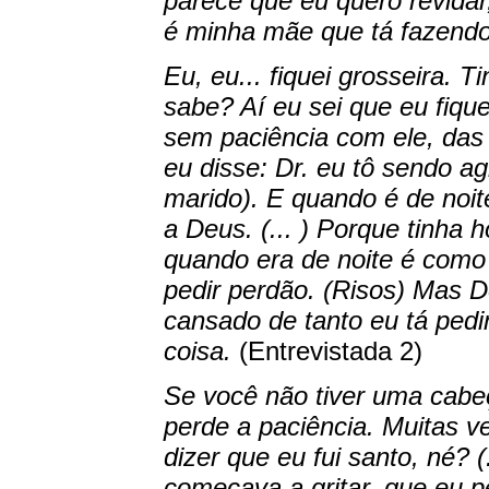
parece que eu quero revidar
é minha mãe que tá fazendo
Eu, eu... fiquei grosseira. 
sabe? Aí eu sei que eu fique
sem paciência com ele, das 
eu disse: Dr. eu tô sendo a
marido). E quando é de noit
a Deus. (... ) Porque tinha
quando era de noite é como 
pedir perdão. (Risos) Mas D
cansado de tanto eu tá ped
coisa.
(Entrevistada 2)
Se você não tiver uma cabe
perde a paciência. Muitas v
dizer que eu fui santo, né? 
começava a gritar, que eu pe