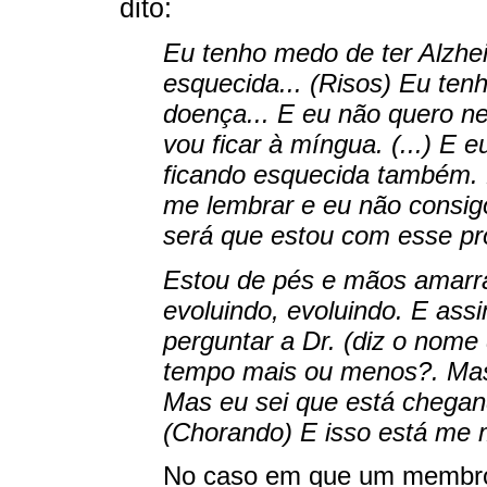
dito:
Eu tenho medo de ter Alzhe
esquecida... (Risos) Eu te
doença... E eu não quero n
vou ficar à míngua. (...) E 
ficando esquecida também. 
me lembrar e eu não consig
será que estou com esse 
Estou de pés e mãos amarra
evoluindo, evoluindo. E ass
perguntar a Dr. (diz o nome 
tempo mais ou menos?. Mas qu
Mas eu sei que está chegand
(Chorando) E isso está me 
No caso em que um membro 