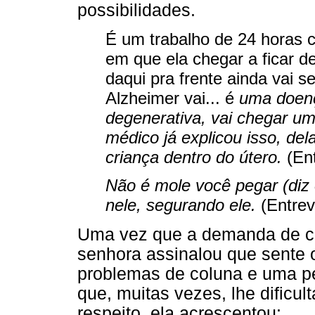
possibilidades.
É um trabalho de 24 horas c
em que ela chegar a ficar d
daqui pra frente ainda vai s
Alzheimer vai... é
uma doenç
degenerativa, vai chegar um
médico já explicou isso, del
criança dentro do útero.
(Ent
Não é mole você pegar (diz
nele, segurando ele.
(Entrev
Uma vez que a demanda de cui
senhora assinalou que sente 
problemas de coluna e uma p
que, muitas vezes, lhe dificul
respeito, ela acrescentou: