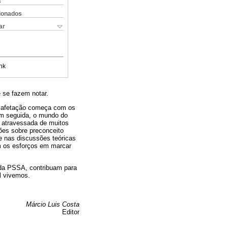
s
cionados
ar
nk
 se fazem notar.
ta afetação começa com os
Em seguida, o mundo do
o atravessada de muitos
ões sobre preconceito
e nas discussões teóricas
am os esforços em marcar
 da PSSA, contribuam para
l vivemos.
Márcio Luis Costa
Editor