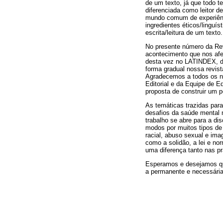
de um texto, já que todo te
diferenciada como leitor 
mundo comum de experiênc
ingredientes éticos/linguí
escrita/leitura de um texto.
No presente número da Re
acontecimento que nos afe
desta vez no LATINDEX, d
forma gradual nossa revist
Agradecemos a todos os no
Editorial e da Equipe de E
proposta de construir um p
As temáticas trazidas par
desafios da saúde mental 
trabalho se abre para a d
modos por muitos tipos de
racial, abuso sexual e im
como a solidão, a lei e no
uma diferença tanto nas p
Esperamos e desejamos que
a permanente e necessári