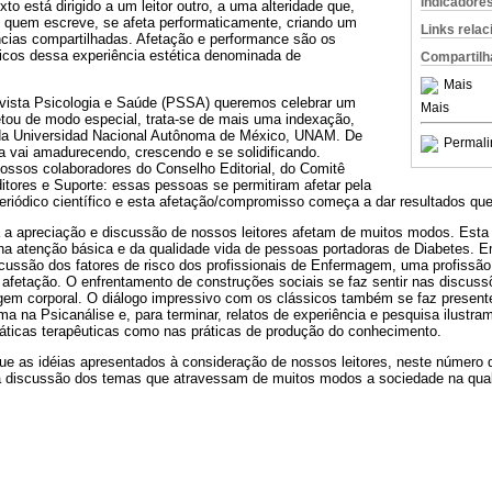
Indicadore
xto está dirigido a um leitor outro, a uma alteridade que,
de quem escreve, se afeta performaticamente, criando um
Links rela
ias compartilhadas. Afetação e performance são os
sticos dessa experiência estética denominada de
Compartilh
Mais
vista Psicologia e Saúde (PSSA) queremos celebrar um
Mais
tou de modo especial, trata-se de mais uma indexação,
a Universidad Nacional Autônoma de México, UNAM. De
Permali
a vai amadurecendo, crescendo e se solidificando.
ssos colaboradores do Conselho Editorial, do Comitê
ditores e Suporte: essas pessoas se permitiram afetar pela
eriódico científico e esta afetação/compromisso começa a dar resultados que
a a apreciação e discussão de nossos leitores afetam de muitos modos. Es
na atenção básica e da qualidade vida de pessoas portadoras de Diabetes. 
iscussão dos fatores de risco dos profissionais de Enfermagem, uma profissã
 afetação. O enfrentamento de construções sociais se faz sentir nas discuss
agem corporal. O diálogo impressivo com os clássicos também se faz present
rma na Psicanálise e, para terminar, relatos de experiência e pesquisa ilustr
ráticas terapêuticas como nas práticas de produção do conhecimento.
 as idéias apresentados à consideração de nossos leitores, neste número
a discussão dos temas que atravessam de muitos modos a sociedade na qua