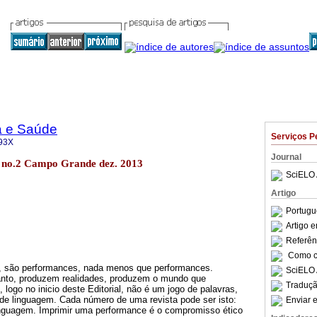
a e Saúde
Serviços P
93X
Journal
.5 no.2 Campo Grande dez. 2013
SciELO 
Artigo
Portugu
Artigo 
Referên
Como ci
s, são performances, nada menos que performances.
SciELO 
anto, produzem realidades, produzem o mundo que
Traduçã
 logo no inicio deste Editorial, não é um jogo de palavras,
de linguagem. Cada número de uma revista pode ser isto:
Enviar e
inguagem. Imprimir uma performance é o compromisso ético