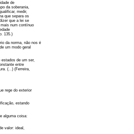
idade de
mpo da soberania,
alificar, medir,
nha que separa os
izer que a lei se
z mais num contínuo
iedade
p. 135.)
ério da norma, não nos é
 de um modo geral
e estados de um ser,
onstante entre
. (...) (Ferreira,
ue rege do exterior
ificação, estando
de alguma coisa:
e valor: ideal,