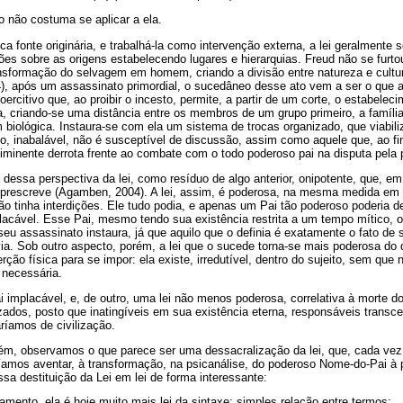
o não costuma se aplicar a ela.
a fonte originária, e trabalhá-la como intervenção externa, a lei geralmente 
ções sobre as origens estabelecendo lugares e hierarquias. Freud não se fur
transformação do selvagem em homem, criando a divisão entre natureza e cultu
), após um assassinato primordial, o sucedâneo desse ato vem a ser o que a
 coercitivo que, ao proibir o incesto, permite, a partir de um corte, o estabel
 criando-se uma distância entre os membros de um grupo primeiro, a famíli
 biológica. Instaura-se com ela um sistema de trocas organizado, que viabili
vo, inabalável, não é susceptível de discussão, assim como aquele que, ao fi
 iminente derrota frente ao combate com o todo poderoso pai na disputa pela
essa perspectiva da lei, como resíduo de algo anterior, onipotente, que, e
 prescreve (Agamben, 2004). A lei, assim, é poderosa, na mesma medida em q
ão tinha interdições. Ele tudo podia, e apenas um Pai tão poderoso poderia 
lacável. Esse Pai, mesmo tendo sua existência restrita a um tempo mítico, or
seu assassinato instaura, já que aquilo que o definia é exatamente o fato de 
a. Sob outro aspecto, porém, a lei que o sucede torna-se mais poderosa do q
rção física para se impor: ela existe, irredutível, dentro do sujeito, sem qu
 necessária.
implacável, e, de outro, uma lei não menos poderosa, correlativa à morte do
lizados, posto que inatingíveis em sua existência eterna, responsáveis transce
íamos de civilização.
, observamos o que parece ser uma dessacralização da lei, que, cada vez 
eríamos aventar, à transformação, na psicanálise, do poderoso Nome-do-Pai à
ssa destituição da Lei em lei de forma interessante:
amento, ela é hoje muito mais lei da sintaxe: simples relação entre termos;