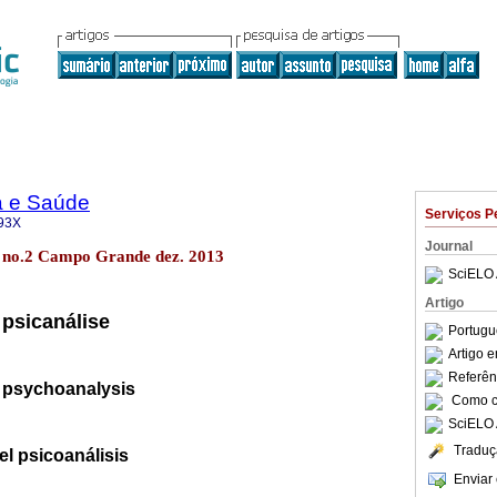
a e Saúde
Serviços P
93X
Journal
.5 no.2 Campo Grande dez. 2013
SciELO 
Artigo
 psicanálise
Portugu
Artigo 
Referên
 psychoanalysis
Como ci
SciELO 
Traduç
el psicoanálisis
Enviar 