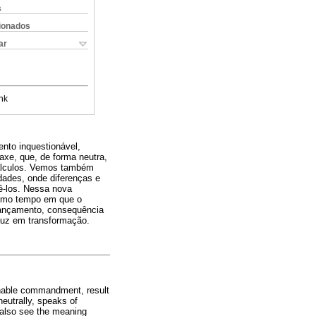
s
cionados
ar
nk
nto inquestionável,
axe, que, de forma neutra,
 cálculos. Vemos também
idades, onde diferenças e
ê-los. Nessa nova
mesmo tempo em que o
 lançamento, consequência
duz em transformação.
onable commandment, result
neutrally, speaks of
 also see the meaning