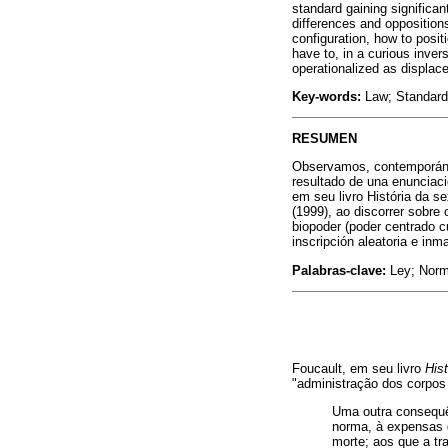
standard gaining significan
differences and oppositions
configuration, how to posit
have to, in a curious inve
operationalized as displac
Key-words:
Law; Standard;
RESUMEN
Observamos, contemporánea
resultado de una enunciaci
em seu livro História da s
(1999), ao discorrer sobre
biopoder (poder centrado c
inscripción aleatoria e i
Palabras-clave:
Ley; Norm
Foucault, em seu livro
His
"administração dos corpos e
Uma outra consequê
norma, à expensas d
morte; aos que a tr