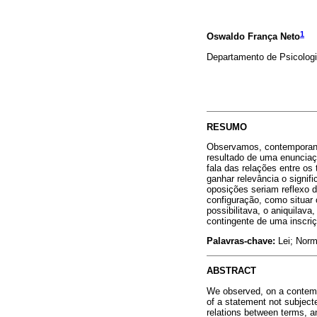
1
Oswaldo França Neto
Departamento de Psicolo
RESUMO
Observamos, contemporane
resultado de uma enunciaç
fala das relações entre os
ganhar relevância o signif
oposições seriam reflexo 
configuração, como situar
possibilitava, o aniquilav
contingente de uma inscri
Palavras-chave:
Lei; Norma
ABSTRACT
We observed, on a contempo
of a statement not subjecte
relations between terms, a