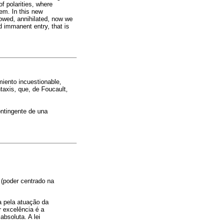
f polarities, where
hem. In this new
llowed, annihilated, now we
d immanent entry, that is
iento incuestionable,
taxis, que, de Foucault,
ontingente de una
 (poder centrado na
 pela atuação da
r excelência é a
bsoluta. A lei