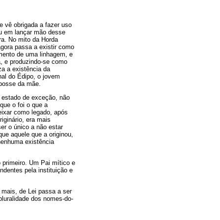
se vê obrigada a fazer uso
tou em lançar mão desse
ra. No mito da Horda
gora passa a existir como
ecimento de uma linhagem, e
a, e produzindo-se como
za a existência da
nal do Édipo, o jovem
 posse da mãe.
m estado de exceção, não
ue o foi o que a
deixar como legado, após
iginário, era mais
ser o único a não estar
ue aquele que a originou,
e nenhuma existência
 primeiro. Um Pai mítico e
ndentes pela instituição e
mais, de Lei passa a ser
 pluralidade dos nomes-do-