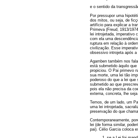
e o sentido da transgressã
Por pressupor uma hipotétic
dos mitos, ou seja, de fic
artifício para explicar a 
Primeva (Freud, 1913/1974
lei introjetada, imperativo
com ela uma descendência,
ruptura em relação à ordem
civilização. Esse imperati
obsessivo introjeta após a
Agamben também nos fala d
está submetido àquilo que
propiciou. O Pai primevo n
sua morte, uma lei tão imp
poderoso do que a lei que 
submetido ao que prescrevi
pois ela não precisa da coe
externa, concreta, lhe seja
Temos, de um lado, um Pai 
uma lei introjetada, sacra
preservação do que chamar
Contemporaneamente, porém
lei (de forma similar, pod
pai). Célio Garcia coloca e
1. se a Lei foi mand