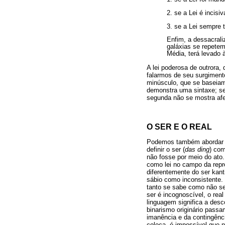
2. se a Lei é incis
3. se a Lei sempre 
Enfim, a dessacrali
galáxias se repetem
Média, terá levado à
A lei poderosa de outrora,
falarmos de seu surgimento
minúsculo, que se baseiam
demonstra uma sintaxe; se
segunda não se mostra afe
O SER E O REAL
Podemos também abordar a d
definir o ser (
das ding
) com
não fosse por meio do ato.
como lei no campo da repre
diferentemente do ser kant
sábio como inconsistente.
tanto se sabe como não se
ser é incognoscível, o re
linguagem significa a desc
binarismo originário passa
imanência e da contingênc
coloca, é impossível que 