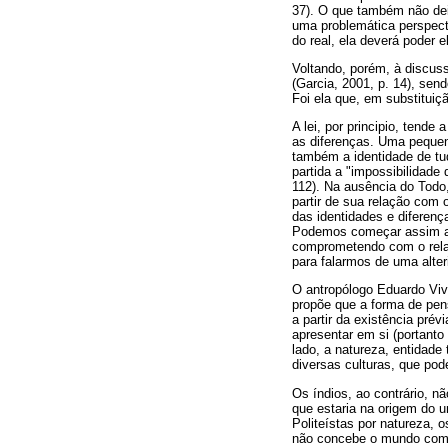
37). O que também não deix
uma problemática perspect
do real, ela deverá poder 
Voltando, porém, à discus
(Garcia, 2001, p. 14), send
Foi ela que, em substituiç
A lei, por principio, tende
as diferenças. Uma pequena
também a identidade de tud
partida a "impossibilidade
112). Na ausência do Todo,
partir de sua relação com 
das identidades e diferenç
Podemos começar assim a f
comprometendo com o relati
para falarmos de uma alter
O antropólogo Eduardo Vive
propõe que a forma de pen
a partir da existência pré
apresentar em si (portanto 
lado, a natureza, entidade 
diversas culturas, que poder
Os índios, ao contrário, n
que estaria na origem do u
Politeístas por natureza, 
não concebe o mundo como a