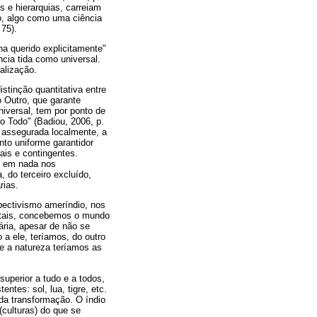
 e hierarquias, carreiam
o, algo como uma ciência
 75).
a querido explicitamente"
ncia tida como universal.
alização.
istinção quantitativa entre
o Outro, que garante
iversal, tem por ponto de
 o Todo" (Badiou, 2006, p.
r assegurada localmente, a
nto uniforme garantidor
ais e contingentes.
, em nada nos
 do terceiro excluído,
rias.
pectivismo ameríndio, nos
entais, concebemos o mundo
ária, apesar de não se
o a ele, teríamos, do outro
bre a natureza teríamos as
uperior a tudo e a todos,
tes: sol, lua, tigre, etc.
 da transformação. O índio
(culturas) do que se