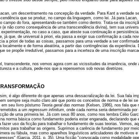
Lacan, um descentramento na concepção da verdade. Para Kant a verdade s
cendência que se produz, no campo da linguagem, como lei. Já para Lacan,
ao campo do fora, apresentando-se também como dentro. Trata-se da inscriçã
te (e não como consequência de uma transcendência divina), tem sua univer
da experimentação, no caso a caso, que ateste sua continuação e persistênci
, já que, de universal à priori, ela passa a exigir sua confirmação a cada nov
ncia a priori de todas as coisas, passamos para uma verdade a ser confirmad
 localmente e de forma aleatória, a partir das contingências da experiência. 
que se propõe irredutível, passamos para a incerteza de uma inscrição marca
el, transcendente, nos vemos agora com as vicissitudes da imanência, onde a 
atureza e a cultura, pede-nos que a repensemos sob novas diretrizes.
 TRANSFORMAÇÃO
sim, é algo diferente do que apenas uma dessacralização da lei. Sua fala im
em sempre seja muito claro até que ponto os conceitos de norma e de lei se
, em seu livro póstumo
Teoria geral das normas
(Kelsen, 1986), nos fala que 
 remetidos a um
regressum infinitum
, onde cada norma seria determinada por o
icção de uma primeira lei. Já com seus 80 anos, como nos lembra Célio Garci
 na norma básica como fundamento poderia estar enganada, declarando que 
a fazer uso da ficção para trabalhar o fundamento de suas teorias. Vemos, 
mitos para trabalhar as origens. Suprimos a carência de fundamento por mei
imera ou fábula, mas como aparelhos linguísticos articuladores de motivos e 
teresses
" (Garcia, 2011, p. 35). Uma ficção "convocada como modalidade opera