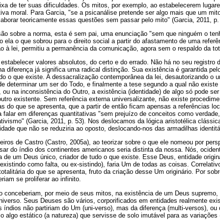
a de ter suas dificuldades. Os mitos, por exemplo, ao estabelecerem lugares
iva moral. Para Garcia, "se a psicanálise pretende ser algo mais que um mit
elaborar teoricamente essas questões sem passar pelo mito" (Garcia, 2011, p.
são sobre a norma, esta é sem pai, uma enunciação "sem que ninguém o tenh
o ela o que sobrou para o direito social a partir do afastamento de uma referê
ão à lei, permitiu a permanência da comunicação, agora sem o respaldo da tot
 a estabelecer valores absolutos, do certo e do errado. Não há no seu registro d
 diferença já significa uma radical distinção. Sua existência é garantida pel
o o que existe. A dessacralização contemporânea da lei, desautorizando o un
 de determinar um ser do Todo, e finalmente a tese segundo a qual não existe
 ou na inconsistência do Outro, a existência (identidade) de algo só pode se
outro existente. Sem referência externa universalizante, não existe procedime
as do que se apresenta, que a partir de então ficam apensas a referências loc
alar em diferenças quantitativas "sem prejuízo de conceitos como verdade
vismo" (Garcia, 2011, p. 53). Nos deslocamos da lógica aristotélica clássica,
idade que não se reduziria ao oposto, deslocando-nos das armadilhas identitá
iros de Castro (Castro, 2005a), ao teorizar sobre o que ele nomeou por pers
sar do índio dos continentes americanos seria distinta da nossa. Nós, ocid
via de um Deus único, criador de tudo o que existe. Esse Deus, entidade origin
existindo como falta, ou ex-sistindo), faria Um de todas as coisas. Correlativ
totalitária do que se apresenta, fruto da criação desse Um originário. Por so
iam se proliferar ao infinito.
ão conceberiam, por meio de seus mitos, na existência de um Deus supremo, s
niverso. Seus Deuses são vários, corporificados em entidades realmente existen
os índios não partiriam do Um (uni-verso), mas da diferença (multi-versos), ou
lgo estático (a natureza) que servisse de solo imutável para as variações 