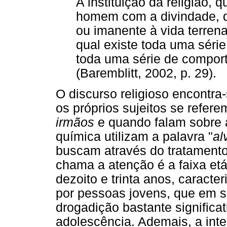
A instituição da religião, 
homem com a divindade, d
ou imanente à vida terren
qual existe toda uma séri
toda uma série de compor
(Baremblitt, 2002, p. 29).
O discurso religioso encontra
os próprios sujeitos se refer
irmãos
e quando falam sobre 
química utilizam a palavra "
al
buscam através do tratamento
chama a atenção é a faixa etá
dezoito e trinta anos, caract
por pessoas jovens, que em 
drogadição bastante significat
adolescência. Ademais, a in