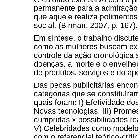
permanente para a admiração d
que aquele realiza polimentos
social. (Birman, 2007, p. 167).
Em síntese, o trabalho discut
como as mulheres buscam exer
controle da ação cronológica
doenças, a morte e o envelh
de produtos, serviços e do ap
Das peças publicitárias encon
categorias que se constituíra
quais foram: I) Efetividade dos
Novas tecnologias; III) Pro
cumpridas x possibilidades r
V) Celebridades como modelos
com o referencial teórico-críti