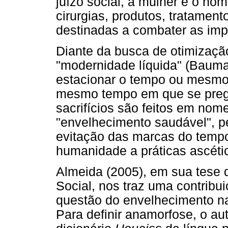
juízo social, a mulher e o ho
cirurgias, produtos, tratament
destinadas a combater as impe
Diante da busca de otimizaçã
"modernidade líquida" (Bauman
estacionar o tempo ou mesmo t
mesmo tempo em que se prega
sacrifícios são feitos em nom
"envelhecimento saudável", p
evitação das marcas do temp
humanidade a práticas ascéti
Almeida (2005), em sua tese 
Social, nos traz uma contribu
questão do envelhecimento n
Para definir anamorfose, o au