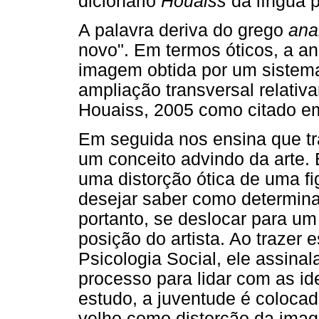
dicionário
Houaiss
da língua 
A palavra deriva do grego
ana
novo". Em termos óticos, a 
imagem obtida por um sistema
ampliação transversal relativa
Houaiss, 2005 como citado em
Em seguida nos ensina que tr
um conceito advindo da arte. E
uma distorção ótica de uma fi
desejar saber como determin
portanto, se deslocar para um
posição do artista. Ao trazer
Psicologia Social, ele assi
processo para lidar com as i
estudo, a juventude é colocad
velho como distorção da imag