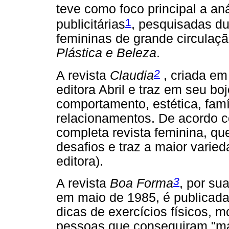
teve como foco principal a an
1
publicitárias
, pesquisadas du
femininas de grande circulaç
Plástica e Beleza
.
2
A revista
Claudia
, criada em
editora Abril e traz em seu b
comportamento, estética, famíl
relacionamentos. De acordo co
completa revista feminina, qu
desafios e traz a maior varied
editora).
3
A revista
Boa Forma
, por su
em maio de 1985, é publicada 
dicas de exercícios físicos, m
pessoas que conseguiram "man