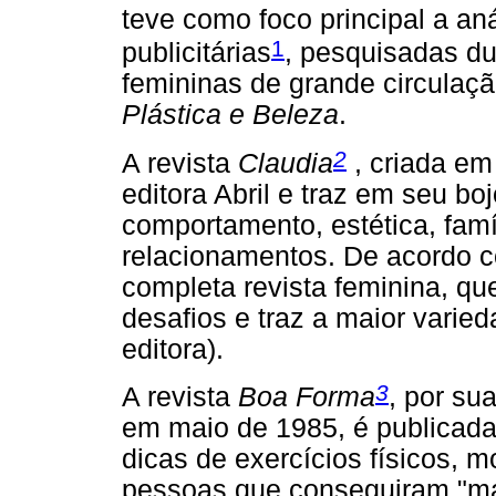
teve como foco principal a an
1
publicitárias
, pesquisadas du
femininas de grande circulaç
Plástica e Beleza
.
2
A revista
Claudia
, criada em
editora Abril e traz em seu b
comportamento, estética, famíl
relacionamentos. De acordo co
completa revista feminina, qu
desafios e traz a maior varied
editora).
3
A revista
Boa Forma
, por su
em maio de 1985, é publicada 
dicas de exercícios físicos, m
pessoas que conseguiram "man