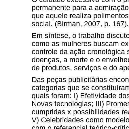
permanente para a admiração d
que aquele realiza polimentos
social. (Birman, 2007, p. 167).
Em síntese, o trabalho discut
como as mulheres buscam exer
controle da ação cronológica
doenças, a morte e o envelh
de produtos, serviços e do ap
Das peças publicitárias encon
categorias que se constituíra
quais foram: I) Efetividade dos
Novas tecnologias; III) Pro
cumpridas x possibilidades r
V) Celebridades como modelos
com o referencial teórico-críti