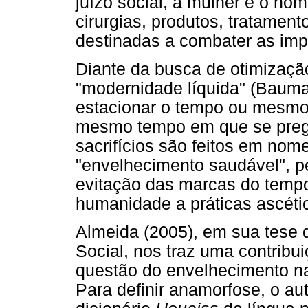
juízo social, a mulher e o ho
cirurgias, produtos, tratament
destinadas a combater as impe
Diante da busca de otimizaçã
"modernidade líquida" (Bauman
estacionar o tempo ou mesmo t
mesmo tempo em que se prega
sacrifícios são feitos em nom
"envelhecimento saudável", p
evitação das marcas do temp
humanidade a práticas ascéti
Almeida (2005), em sua tese 
Social, nos traz uma contribu
questão do envelhecimento n
Para definir anamorfose, o au