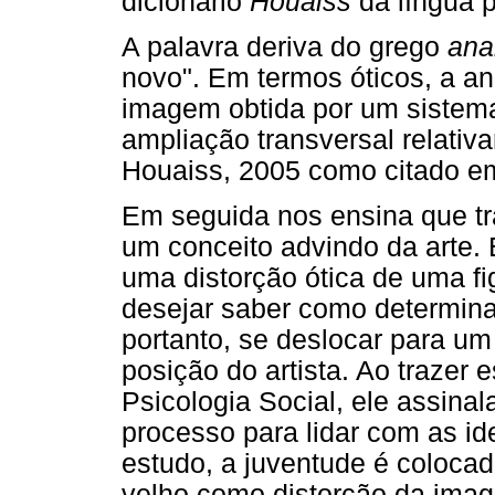
dicionário
Houaiss
da língua 
A palavra deriva do grego
ana
novo". Em termos óticos, a 
imagem obtida por um sistema
ampliação transversal relativa
Houaiss, 2005 como citado em
Em seguida nos ensina que tr
um conceito advindo da arte. E
uma distorção ótica de uma fi
desejar saber como determin
portanto, se deslocar para um
posição do artista. Ao trazer
Psicologia Social, ele assi
processo para lidar com as i
estudo, a juventude é colocad
velho como distorção da imag