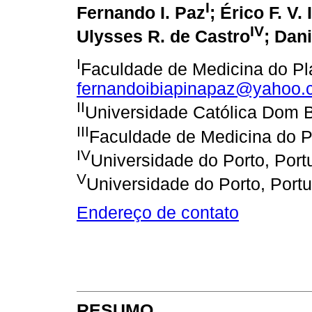
I
Fernando I. Paz
; Érico F. V.
IV
Ulysses R. de Castro
; Dani
I
Faculdade de Medicina do Plan
fernandoibiapinapaz@yahoo.
II
Universidade Católica Dom
III
Faculdade de Medicina do Pl
IV
Universidade do Porto, Port
V
Universidade do Porto, Portu
Endereço de contato
RESUMO