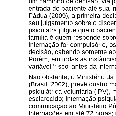
um caminho de decisão, via psi
entrada do paciente até sua 
Pádua (2009), a primeira dec
seu julgamento sobre o disce
psiquiatra julgue que o pacie
família é quem responde sobr
internação for compulsório, os
decisão, cabendo somente ao p
Porém, em todas as instâncias
variável 'risco' antes da inter
Não obstante, o Ministério da
(Brasil, 2002), prevê quatro 
psiquiátrica voluntária (IPV),
esclarecido; internação psiquiá
comunicação ao Ministério Pú
Internações em até 72 horas; i