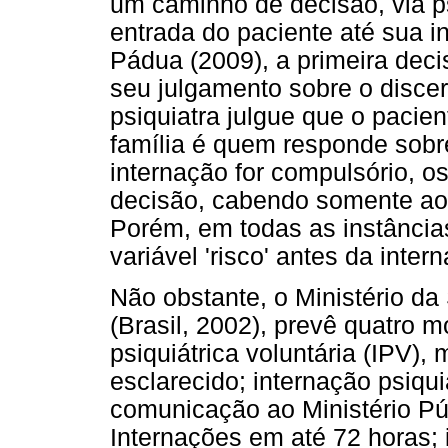
um caminho de decisão, via psi
entrada do paciente até sua 
Pádua (2009), a primeira dec
seu julgamento sobre o disce
psiquiatra julgue que o pacie
família é quem responde sobr
internação for compulsório, os
decisão, cabendo somente ao p
Porém, em todas as instâncias
variável 'risco' antes da inter
Não obstante, o Ministério da
(Brasil, 2002), prevê quatro 
psiquiátrica voluntária (IPV),
esclarecido; internação psiquiá
comunicação ao Ministério Pú
Internações em até 72 horas; i