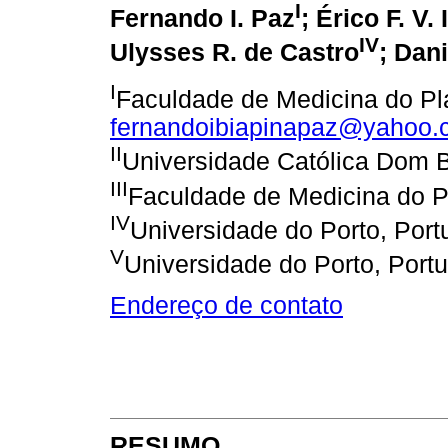
I
Fernando I. Paz
; Érico F. V.
IV
Ulysses R. de Castro
; Dani
I
Faculdade de Medicina do Plan
fernandoibiapinapaz@yahoo.
II
Universidade Católica Dom
III
Faculdade de Medicina do Pl
IV
Universidade do Porto, Port
V
Universidade do Porto, Portu
Endereço de contato
RESUMO