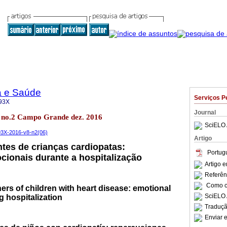
a e Saúde
Serviços P
93X
Journal
.8 no.2 Campo Grande dez. 2016
SciELO 
093X-2016-v8-n2(06)
Artigo
es de crianças cardiopatas:
Portug
ionais durante a hospitalização
Artigo 
Referên
Como ci
s of children with heart disease: emotional
SciELO 
 hospitalization
Traduçã
Enviar e