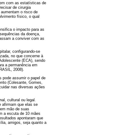
buem com as estatísticas de
cisar de cirurgia
 e aumentam o risco de
lvimento físico, o qual
nsifica o impacto para as
onsequências da doença,
 passam a conviver com as
italar, configurando-se
lizada, no que concerne à
 Adolescente (ECA), sendo
para a permanência em
BRASIL, 2008).
s pode assumir o papel de
mento (Colesante, Gomes,
 cuidar nas diversas ações
l, cultural ou legal.
 afirmam que elas se
brem mão de suas
am a escuta de 10 mães
resultados apontaram que
lia, amigos, seja quanto a