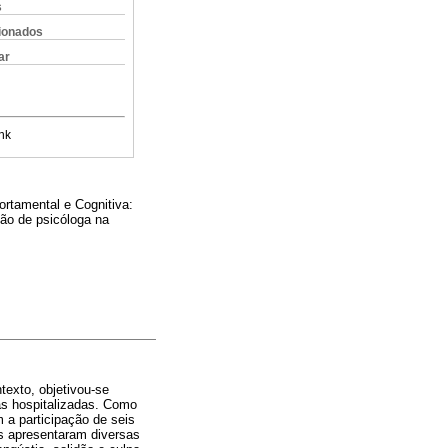
s
cionados
ar
nk
ortamental e Cognitiva:
ção de psicóloga na
texto, objetivou-se
as hospitalizadas. Como
m a participação de seis
es apresentaram diversas