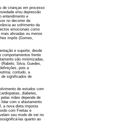
res de crianças em processo
ansiedade e/ou depressão
o entendimento e
os no decorrer da
rância ao sofrimento da
aspectos emocionais como
 mais aliviadas ou menos
 lhes impôs (Gomes,
ientação e suporte, desde
e comportamentos frente
atamento são minimizadas,
 (Rabelo, Silva, Guedes,
efinições, pois a
utrina; contudo, a
 de significados de
nvolvimento de estudos com
ardiopatias, diabetes,
ão pelas mães depende de
e lidar com o afastamento
l, a nova dieta imposta
cordo com Freitas e
revelam seu modo de ser no
ssignificá-las quanto ao