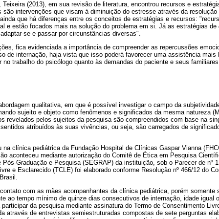
ixeira (2013), em sua revisão de literatura, encontrou recursos e estratég
s são intervenções que visam à diminuição do estresse através da resolução
 ainda que há diferenças entre os conceitos de estratégias e recursos: "recu
ial e estão focados mais na solução do problema em si. Já as estratégias de
adaptar-se e passar por circunstâncias diversas".
ões, fica evidenciada a importância de compreender as repercussões emoc
 de internação, haja vista que isso poderá favorecer uma assistência mais
iar no trabalho do psicólogo quanto às demandas do paciente e seus familiares
abordagem qualitativa, em que é possível investigar o campo da subjetivida
mando sujeito e objeto como fenômenos e significados da mesma natureza (
 revelados pelos sujeitos da pesquisa são compreendidos com base na sin
s sentidos atribuídos às suas vivências, ou seja, são carregados de significa
 na clínica pediátrica da Fundação Hospital de Clínicas Gaspar Vianna (FH
ação aconteceu mediante autorização do Comitê de Ética em Pesquisa Cient
e Pós-Graduação e Pesquisa (SEGRAP) da instituição, sob o Parecer de nº 
vre e Esclarecido (TCLE) foi elaborado conforme Resolução nº 466/12 do C
Brasil.
o contato com as mães acompanhantes da clínica pediátrica, porém somente
ente ao tempo mínimo de quinze dias consecutivos de internação, idade igual 
a participar da pesquisa mediante assinatura do Termo de Consentimento Livr
ada através de entrevistas semiestruturadas compostas de sete perguntas ela