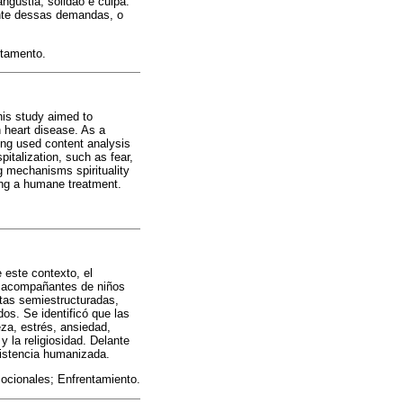
ngústia, solidão e culpa.
ante dessas demandas, o
ntamento.
this study aimed to
 heart disease. As a
ing used content analysis
pitalization, such as fear,
g mechanisms spirituality
ding a humane treatment.
e este contexto, el
es acompañantes de niños
stas semiestructuradas,
dos. Se identificó que las
eza, estrés, ansiedad,
 la religiosidad. Delante
sistencia humanizada.
cionales; Enfrentamiento.