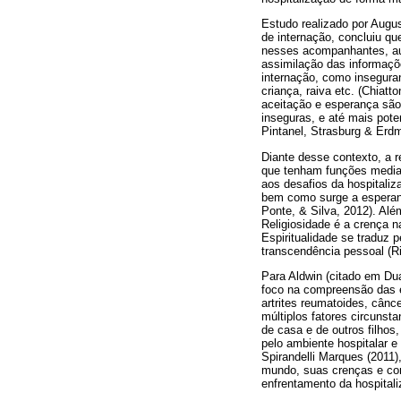
Estudo realizado por Augus
de internação, concluiu q
nesses acompanhantes, aum
assimilação das informaçõ
internação, como insegura
criança, raiva etc. (Chiat
aceitação e esperança sã
inseguras, e até mais pot
Pintanel, Strasburg & Erd
Diante desse contexto, a r
que tenham funções mediad
aos desafios da hospitali
bem como surge a esperanç
Ponte, & Silva, 2012). Al
Religiosidade é a crença n
Espiritualidade se traduz 
transcendência pessoal (Ri
Para Aldwin (citado em Du
foco na compreensão das es
artrites reumatoides, cân
múltiplos fatores circunst
de casa e de outros filhos
pelo ambiente hospitalar e
Spirandelli Marques (2011)
mundo, suas crenças e como
enfrentamento da hospitali