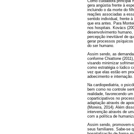
Como cuidadora principal n
gera angústia frente à esp
incluindo o da morte do fi
reações associadas a essa 
sentido individual, frente
que era antes. Para Monte
nos hospitais. Kovács (20
desenvolvimento humano, v
percepção inevitável de qu
gerar processos psíquicos
do ser humano.
Assim sendo, as demandas 
conforme Chiattone (2011),
visando minimizar sofriment
como estratégia o lúdico 
vez que elas estão em proc
adoecimento e internação.
Na cardiopediatria, o psic
bem como no controle senti
realidade, favorecendo um
coparticipativos no proce
adaptação através de apoi
(Moreira, 2014). Além diss
intervenção através de uma
com a política de humaniza
Assim sendo, promovem-se 
seus familiares. Sabe-se 
hospitalização de forma ma