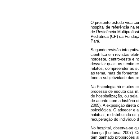
O presente estudo visa c
hospital de referência na r
de Residência Multiprofis
Pediátrica (CP) da Fundaç
Pará.
Segundo revisão integrativ
científica em revistas ele
nordeste, centro-oeste e no
desvelar quais os sentime
relatos, compreender as s
ao tema, mas de fomentar 
foco a subjetividade das pa
Na Psicologia há muitos co
processo de escuta das mã
de hospitalização, ou sej
de acordo com a história d
2005). A exposição direta 
psicológica. O adoecer e 
habitual, redistribuindo o
recuperação do indivíduo 
No hospital, observa-se qu
doença (Lustosa, 2007). O
têm ganhado proporções al