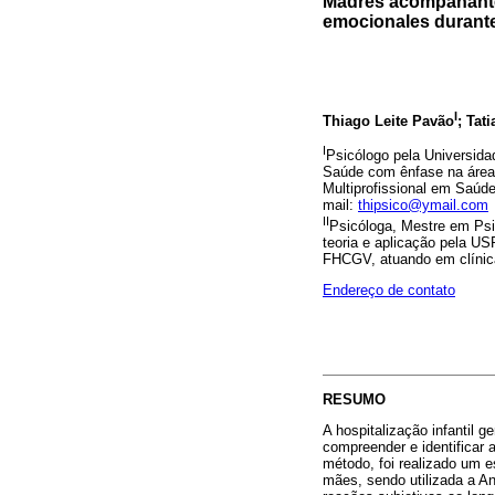
Madres acompañantes
emocionales durante 
I
Thiago Leite Pavão
; Tat
I
Psicólogo pela Universid
Saúde com ênfase na área 
Multiprofissional em Saúd
mail:
thipsico@ymail.com
II
Psicóloga, Mestre em Psi
teoria e aplicação pela U
FHCGV, atuando em clínica
Endereço de contato
RESUMO
A hospitalização infantil 
compreender e identificar
método, foi realizado um e
mães, sendo utilizada a A