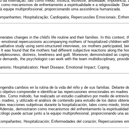
o da internação, tais como medo, tristeza, estresse, ansiedade, impotência, a
como mecanismos de enfrentamento a espiritualidade e a religiosidade. Di
 à equipe multiprofissional, proporcionando uma assistência humanizada.
panhantes; Hospitalização; Cardiopatia; Repercussões Emocionais; Enfre
nerates changes in the child's life routine and their families. In this context, 
e emotional repercussions accompanying mothers of hospitalized children with
litative study using semi-structured interviews, six mothers participated, be
 It was found that the mothers had different subjective reactions along the hos
helplessness, distress, loneliness and guilt. Moreover, demonstrated as copin
ese demands, the psychologist can work with the team multidisciplinary, provi
ions; Hospitalization; Heart Disease; Emotional Impact; Coping.
 engendra cambios en la rutina de la vida del niño y de sus familias. Delante d
mo objetivo comprender e identificar las repercusiones emocionales en madr
ados. Como método, fue realizado un estudio cualitativo por medio de entrevi
s madres, y utilizado el análisis de contenido para estudio de los datos obteni
tes reacciones subjetivas durante la hospitalización, tales como miedo, trist
 Además, demostraron como mecanismos del enfrentamiento la espiritualidad y
ólogo puede actuar junto a la equipo multiprofesional, proporcionando una a
ompañantes; Hospitalización; Enfermedades del corazón; Repercusiones emo