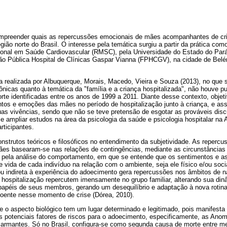
ompreender quais as repercussões emocionais de mães acompanhantes de cr
egião norte do Brasil. O interesse pela temática surgiu a partir da prática c
sional em Saúde Cardiovascular (RMSC), pela Universidade do Estado do Pará
ão Pública Hospital de Clínicas Gaspar Vianna (FPHCGV), na cidade de Belé
a realizada por Albuquerque, Morais, Macedo, Vieira e Souza (2013), no que 
trônicas quanto à temática da "família e a criança hospitalizada", não houve p
rte identificadas entre os anos de 1999 a 2011. Diante desse contexto, objetiv
ntos e emoções das mães no período de hospitalização junto à criança, e as
uas vivências, sendo que não se teve pretensão de esgotar as prováveis dis
e ampliar estudos na área da psicologia da saúde e psicologia hospitalar n
rticipantes.
nstrutos teóricos e filosóficos no entendimento da subjetividade. As reperc
es basearam-se nas relações de contingências, mediante as circunstâncias
a, pela análise do comportamento, em que se entende que os sentimentos e 
e vida de cada indivíduo na relação com o ambiente, seja ele físico e/ou soci
ou indireta à experiência do adoecimento gera repercussões nos âmbitos de na
a hospitalização repercutem imensamente no grupo familiar, alterando sua di
s papéis de seus membros, gerando um desequilíbrio e adaptação à nova rotin
doente nesse momento de crise (Dórea, 2010).
e o aspecto biológico tem um lugar determinado e legitimado, pois manifesta
s potenciais fatores de riscos para o adoecimento, especificamente, as Anom
armantes. Só no Brasil, configura-se como segunda causa de morte entre m