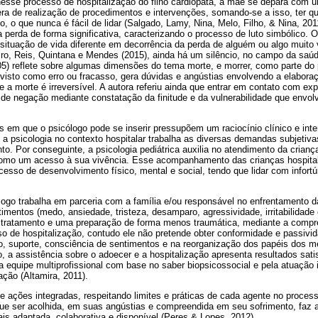
esse processo de hospitalização do filho cardiopata, a mãe se depara com u
era de realização de procedimentos e intervenções, somando-se a isso, ter 
lho, o que nunca é fácil de lidar (Salgado, Lamy, Nina, Melo, Filho, & Nina, 
perda de forma significativa, caracterizando o processo de luto simbólico. 
 à situação de vida diferente em decorrência da perda de alguém ou algo muito
iro, Reis, Quintana e Mendes (2015), ainda há um silêncio, no campo da saúd
05) reflete sobre algumas dimensões do tema morte, e morrer, como parte do
isto como erro ou fracasso, gera dúvidas e angústias envolvendo a elaboraç
e a morte é irreversível. A autora referiu ainda que entrar em contato com ex
 de negação mediante constatação da finitude e da vulnerabilidade que envol
em que o psicólogo pode se inserir pressupõem um raciocínio clínico e inter
 a psicologia no contexto hospitalar trabalha as diversas demandas subjetiv
o. Por conseguinte, a psicologia pediátrica auxilia no atendimento da criança
como um acesso à sua vivência. Esse acompanhamento das crianças hospital
esso de desenvolvimento físico, mental e social, tendo que lidar com infort
ólogo trabalha em parceria com a família e/ou responsável no enfrentamento 
mentos (medo, ansiedade, tristeza, desamparo, agressividade, irritabilidade e
 tratamento e uma preparação de forma menos traumática, mediante a compr
sso de hospitalização, contudo ele não pretende obter conformidade e passiv
o, suporte, consciência de sentimentos e na reorganização dos papéis dos m
o, a assistência sobre o adoecer e a hospitalização apresenta resultados sati
 equipe multiprofissional com base no saber biopsicossocial e pela atuação i
ção (Altamira, 2011).
ações integradas, respeitando limites e práticas de cada agente no process
que ser acolhida, em suas angústias e compreendida em seu sofrimento, faz 
is adaptada, colaborativa e disponível (Peres & Lopes, 2012).