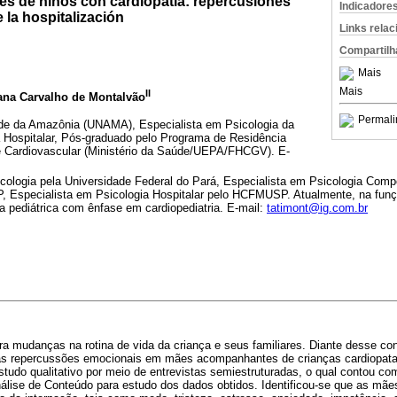
 de niños con cardiopatía: repercusiones
Indicadore
la hospitalización
Links rela
Compartilh
Mais
Mais
II
iana Carvalho de Montalvão
Permali
ade da Amazônia (UNAMA), Especialista em Psicologia da
Hospitalar, Pós-graduado pelo Programa de Residência
e Cardiovascular (Ministério da Saúde/UEPA/FHCGV). E-
cologia pela Universidade Federal do Pará, Especialista em Psicologia Comp
SP, Especialista em Psicologia Hospitalar pelo HCFMUSP. Atualmente, na fun
 pediátrica com ênfase em cardiopediatria. E-mail:
tatimont@ig.com.br
gera mudanças na rotina de vida da criança e seus familiares. Diante desse con
 as repercussões emocionais em mães acompanhantes de crianças cardiopat
studo qualitativo por meio de entrevistas semiestruturadas, o qual contou co
nálise de Conteúdo para estudo dos dados obtidos. Identificou-se que as mã