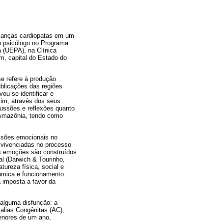
ianças cardiopatas em um
omo psicólogo no Programa
 (UEPA), na Clínica
m, capital do Estado do
se refere à produção
ublicações das regiões
ou-se identificar e
sim, através dos seus
cussões e reflexões quanto
a Amazônia, tendo como
ussões emocionais no
 vivenciadas no processo
as emoções são construídos
al (Darwich & Tourinho,
tureza física, social e
nâmica e funcionamento
a imposta a favor da
 alguma disfunção: a
alias Congênitas (AC),
enores de um ano,