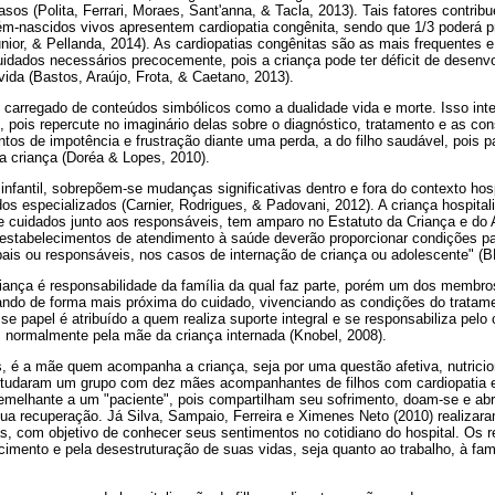
sos (Polita, Ferrari, Moraes, Sant'anna, & Tacla, 2013). Tais fatores contri
m-nascidos vivos apresentem cardiopatia congênita, sendo que 1/3 poderá pre
Junior, & Pellanda, 2014). As cardiopatias congênitas são as mais frequentes
idados necessários precocemente, pois a criança pode ter déficit de desenvo
 vida (Bastos, Araújo, Frota, & Caetano, 2013).
 carregado de conteúdos simbólicos como a dualidade vida e morte. Isso inte
, pois repercute no imaginário delas sobre o diagnóstico, tratamento e as c
ntos de impotência e frustração diante uma perda, a do filho saudável, pois
da criança (Doréa & Lopes, 2010).
infantil, sobrepõem-se mudanças significativas dentro e fora do contexto hosp
os especializados (Carnier, Rodrigues, & Padovani, 2012). A criança hospita
 cuidados junto aos responsáveis, tem amparo no Estatuto da Criança e do
os estabelecimentos de atendimento à saúde deverão proporcionar condições 
pais ou responsáveis, nos casos de internação de criança ou adolescente" (
iança é responsabilidade da família da qual faz parte, porém um dos membro
cipando de forma mais próxima do cuidado, vivenciando as condições do trata
sse papel é atribuído a quem realiza suporte integral e se responsabiliza pelo
s normalmente pela mãe da criança internada (Knobel, 2008).
, é a mãe quem acompanha a criança, seja por uma questão afetiva, nutriciona
studaram um grupo com dez mães acompanhantes de filhos com cardiopatia e
semelhante a um "paciente", pois compartilham seu sofrimento, doam-se e a
ua recuperação. Já Silva, Sampaio, Ferreira e Ximenes Neto (2010) realizar
, com objetivo de conhecer seus sentimentos no cotidiano do hospital. Os 
mento e pela desestruturação de suas vidas, seja quanto ao trabalho, à famí