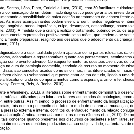
to, Santos, Lôbo, Pinto, Carleial e Lúca, (2010), com 30 familiares cuidado
ue a comunicação de um determinado diagnóstico pode gerar altos níveis de 
entando a possibilidade de baixa adesão ao tratamento da criança frente a
es. As mães acompanhantes podem vivenciar sentimentos negativos e intens
nça, angústia, medo, impotência, culpa, desamparo, desconfiança, pouca tole
tone, 2003). À medida que a criança realiza o tratamento, obtendo êxito, os 
o comumente expressados positivamente pelas mães, que tendem a se sentir
encialmente preparadas, reagindo aos desafios que o adoecimento da criança
mann, 2011).
eligiosidade e a espiritualidade podem aparecer como partes relevantes da or
oras, adaptativas e representativas quanto aos pensamentos, sentimentos 
zação como evento adverso. Consequentemente, as questões aversivas do tr
a na cura da patologia acometida, servindo de recurso no momento de crise
ém disso, são conceitos usados como sinônimos, mas diferenciados em suas d
a força divina ou sobrenatural que possa estar acima de tudo, ligada a uma do
pela filosofia oriunda de comportamentos como a esperança, amor e fé, cheios
vany, Ferreira, Reis, & Rocha, 2010).
arte e Wanderley, 2011), a literatura sobre enfrentamento demonstra o dese
tratégias utilizadas para lidar com fatores associados às patologias, como c
cer, entre outras. Assim sendo, o processo de enfrentamento da hospitalizaç
anciais, tais como a percepção dos fatos, o modo de encarar as mudanças, d
, a pressão externa e interna, conflitos ou enfraquecimento da relação conjuga
 a adaptação à rotina permeada por muitas regras (Gomes et al., 2011). De a
, tais conceitos quando presentes nos discursos de pacientes e familiares, 
 direcionam os sentidos produzidos na sua subjetividade, na tentativa de re
zação.