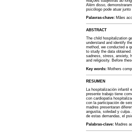
reações subjetivas ao long
Além disso, demonstraram 
psicólogo pode atuar junto
Palavras-chave:
Mães acom
ABSTRACT
The child hospitalization ge
understand and identify th
method, we conducted a qua
to study the data obtained.
sadness, stress, anxiety, 
and religiosity. Before th
Key words:
Mothers compan
RESUMEN
La hospitalización infantil
presente trabajo tiene co
con cardiopatía hospitaliz
con la participación de sei
madres presentaran diferen
angustia, soledad y culpa.
de estas demandas, el psic
Palabras-clave:
Madres ac