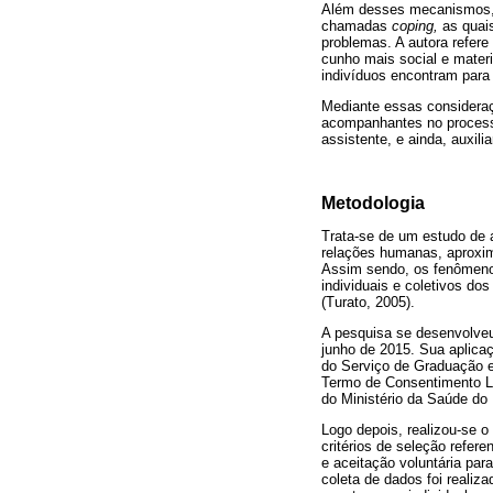
Além desses mecanismos, Te
chamadas
coping,
as quai
problemas. A autora refere
cunho mais social e mater
indivíduos encontram para 
Mediante essas consideraç
acompanhantes no processo
assistente, e ainda, auxil
Metodologia
Trata-se de um estudo de 
relações humanas, aproxi
Assim sendo, os fenômenos
individuais e coletivos do
(Turato, 2005).
A pesquisa se desenvolveu
junho de 2015. Sua aplic
do Serviço de Graduação 
Termo de Consentimento Li
do Ministério da Saúde do 
Logo depois, realizou-se 
critérios de seleção refer
e aceitação voluntária par
coleta de dados foi realiz