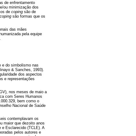
ias de enfrentamento
 e/ou minimização dos
rsos de
coping
são de
coping
são formas que os
ionais das mães
 humanizada pela equipe
.
de e do simbolismo nas
Minayo & Sanches, 1993).
gularidade dos aspectos
dos e representações
CGV), nos meses de maio a
ífica com Seres Humanos
1.000.329, bem como o
onselho Nacional de Saúde
 seis contemplavam os
ou maior que dezoito anos
e e Esclarecido (TCLE). A
boradas pelos autores e