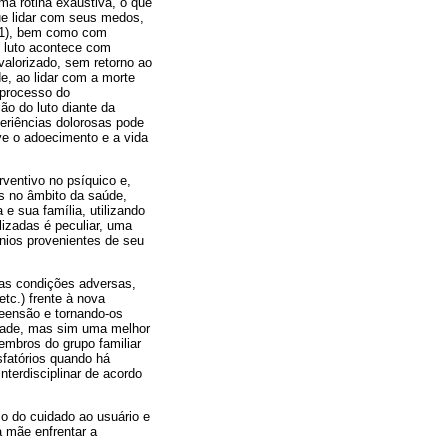
ma rotina exaustiva, o que
que lidar com seus medos,
2011), bem como com
O luto acontece com
 valorizado, sem retorno ao
e, ao lidar com a morte
 processo do
ão do luto diante da
periências dolorosas pode
ve o adoecimento e a vida
ventivo no psíquico e,
as no âmbito da saúde,
 e sua família, utilizando
izadas é peculiar, uma
únios provenientes de seu
das condições adversas,
tc.) frente à nova
eensão e tornando-os
idade, mas sim uma melhor
embros do grupo familiar
sfatórios quando há
nterdisciplinar de acordo
o do cuidado ao usuário e
a mãe enfrentar a