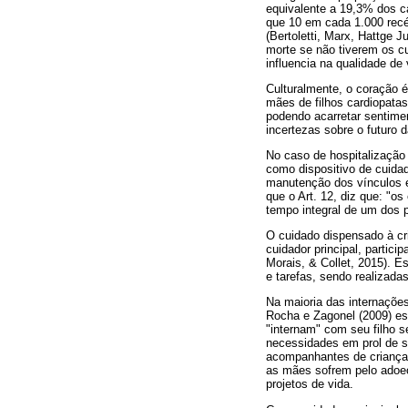
equivalente a 19,3% dos ca
que 10 em cada 1.000 recé
(Bertoletti, Marx, Hattge 
morte se não tiverem os cu
influencia na qualidade de
Culturalmente, o coração é
mães de filhos cardiopatas
podendo acarretar sentime
incertezas sobre o futuro 
No caso de hospitalização 
como dispositivo de cuidad
manutenção dos vínculos e
que o Art. 12, diz que: "
tempo integral de um dos 
O cuidado dispensado à cr
cuidador principal, parti
Morais, & Collet, 2015). E
e tarefas, sendo realizada
Na maioria das internações
Rocha e Zagonel (2009) e
"internam" com seu filho 
necessidades em prol de s
acompanhantes de crianças
as mães sofrem pelo adoeci
projetos de vida.