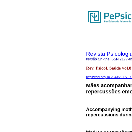
Revista Psicologi
versão On-line
ISSN
2177-0
Rev. Psicol. Saúde vol
https://doi.org/10.20435/2177-
Mães acompanhant
repercussões emoc
Accompanying mother
repercussions during