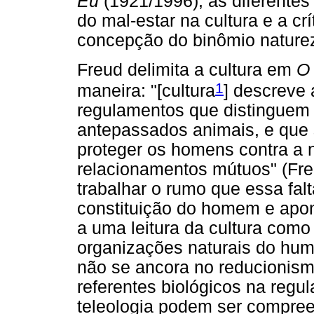
Eu
(1921/1996), as diferentes
do mal-estar na cultura e a cr
concepção do binômio naturez
Freud delimita a cultura em
O 
1
maneira: "[cultura
] descreve 
regulamentos que distinguem
antepassados animais, e que s
proteger os homens contra a n
relacionamentos mútuos" (Fre
trabalhar o rumo que essa falt
constituição do homem e apon
a uma leitura da cultura como
organizações naturais do hu
não se ancora no reducionism
referentes biológicos na regul
teleologia podem ser compree