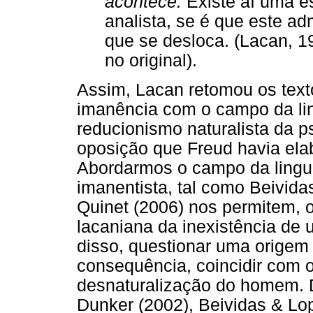
acontece.
Existe aí uma e
analista, se é que este a
que se desloca. (Lacan, 19
no original).
Assim, Lacan retomou os texto
imanência com o campo da li
reducionismo naturalista da p
oposição que Freud havia ela
Abordarmos o campo da lingua
imanentista, tal como Beivida
Quinet (2006) nos permitem, o
lacaniana da inexistência de 
disso, questionar uma origem n
consequência, coincidir com 
desnaturalização do homem.
Dunker (2002), Beividas & Lop