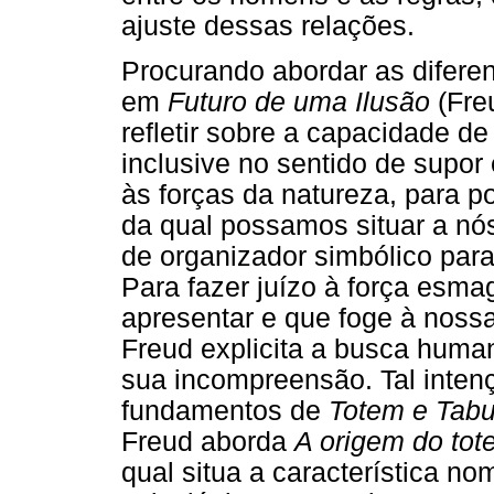
ajuste dessas relações.
Procurando abordar as difere
em
Futuro de uma Ilusão
(Fre
refletir sobre a capacidade d
inclusive no sentido de supor 
às forças da natureza, para p
da qual possamos situar a nó
de organizador simbólico par
Para fazer juízo à força esm
apresentar e que foge à noss
Freud explicita a busca human
sua incompreensão. Tal inten
fundamentos de
Totem e Tab
Freud aborda
A origem do to
qual situa a característica nom