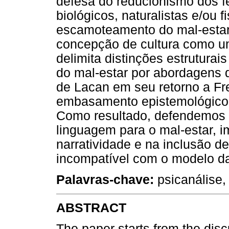
defesa do reducionismo dos 
biológicos, naturalistas e/ou 
escamoteamento do mal-estar 
concepção de cultura como um 
delimita distinções estruturai
do mal-estar por abordagens d
de Lacan em seu retorno a Fr
embasamento epistemológico 
Como resultado, defendemos 
linguagem para o mal-estar, i
narratividade e na inclusão d
incompatível com o modelo da
Palavras-chave:
psicanálise,
ABSTRACT
The paper starts from the dis