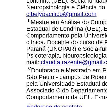
Londrina (UEL). Sócia-fundado
Neuropsicologia e Ciência do
cibelypacifico@gmail.com
III
Mestre em Análise do Comp
Estadual de Londrina (UEL). E
Comportamento pela Universid
clínica. Docente do curso de 
Paraná (UNOPAR) e Sócia-fun
Psicoterapia, Neuropsicologi
mail:
claudia.razente@gmail.
IV
Doutorado e Mestrado em Ps
São Paulo - campus de Ribeir
pela Universidade Estadual d
Associado C do Departamento 
Comportamento da UEL. E-ma
Endereço de contato