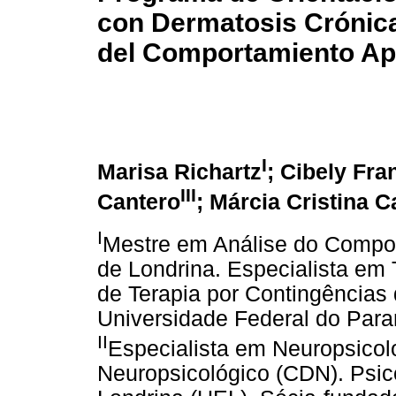
con Dermatosis Crónica
del Comportamiento Apl
I
Marisa Richartz
; Cibely Fra
III
Cantero
; Márcia Cristina 
I
Mestre em Análise do Compor
de Londrina. Especialista em 
de Terapia por Contingências
Universidade Federal do Para
II
Especialista em Neuropsicol
Neuropsicológico (CDN). Psic