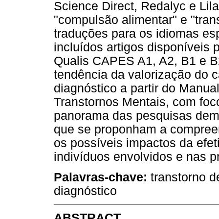
Science Direct, Redalyc e Lila
"compulsão alimentar" e "tran
traduções para os idiomas esp
incluídos artigos disponívei
Qualis CAPES A1, A2, B1 e 
tendência da valorização do ca
diagnóstico a partir do Manual
Transtornos Mentais, com foc
panorama das pesquisas demo
que se proponham a compreen
os possíveis impactos da efe
indivíduos envolvidos e nas p
Palavras-chave:
transtorno d
diagnóstico
ABSTRACT