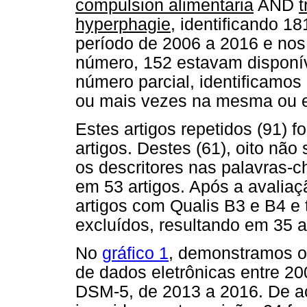
compulsion alimentaria
AND
t
hyperphagie
, identificando 1
período de 2006 a 2016 e nos
número, 152 estavam disponív
número parcial, identificamos
ou mais vezes na mesma ou e
Estes artigos repetidos (91) 
artigos. Destes (61), oito não 
os descritores nas palavras-ch
em 53 artigos. Após a avaliaç
artigos com Qualis B3 e B4 
excluídos, resultando em 35 ar
No
gráfico 1
, demonstramos o
de dados eletrônicas entre 20
DSM-5, de 2013 a 2016. De a