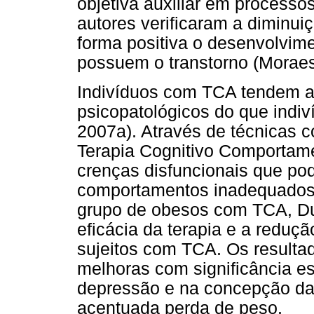
objetiva auxiliar em process
autores verificaram a diminu
forma positiva o desenvolvim
possuem o transtorno (Moraes 
Indivíduos com TCA tendem a
psicopatológicos do que indi
2007a). Através de técnicas c
Terapia Cognitivo Comportame
crenças disfuncionais que po
comportamentos inadequados.
grupo de obesos com TCA, Duc
eficácia da terapia e a reduç
sujeitos com TCA. Os result
melhoras com significância es
depressão e na concepção da
acentuada perda de peso.