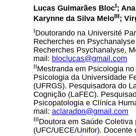
I
Lucas Guimarães Bloc
; Ana
III
Karynne da Silva Melo
; Vi
I
Doutorando na Université Par
Recherches en Psychanalyse 
Recherches Psychanalyse, Med
mail:
bloclucas@gmail.com
II
Mestranda em Psicologia n
Psicologia da Universidade F
(UFRGS). Pesquisadora do La
Cognição (LaFEC). Pesquisad
Psicopatologia e Clínica Hu
mail:
aclaradpn@gmail.com
III
Doutora em Saúde Coletiva 
(UFC/UECE/Unifor). Docente d