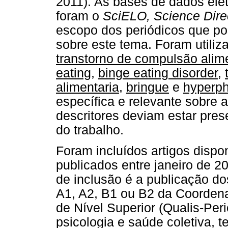
2011). As bases de dados ele
foram o
SciELO, Science Dire
escopo dos periódicos que pos
sobre este tema. Foram utiliz
transtorno de compulsão alim
eating
,
binge eating disorder
,
alimentaria
,
bringue
e
hyperp
específica e relevante sobre 
descritores deviam estar pres
do trabalho.
Foram incluídos artigos dispo
publicados entre janeiro de 20
de inclusão é a publicação do
A1, A2, B1 ou B2 da Coorden
de Nível Superior (Qualis-Pe
psicologia e saúde coletiva, 