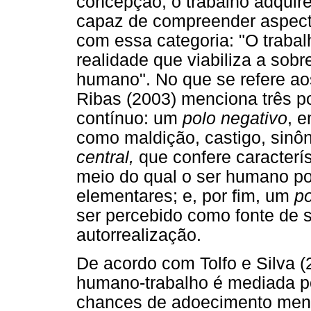
concepção, o trabalho adquir
capaz de compreender aspect
com essa categoria: "O trabal
realidade que viabiliza a sobr
humano". No que se refere aos
Ribas (2003) menciona três 
contínuo: um
polo negativo
, 
como maldição, castigo, sinô
central,
que confere caracterís
meio do qual o ser humano p
elementares; e, por fim, um
po
ser percebido como fonte de sa
autorrealização.
De acordo com Tolfo e Silva (
humano-trabalho é mediada po
chances de adoecimento ment