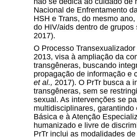
não se dedica ao cuidado de
Nacional de Enfrentamento da
HSH e Trans, do mesmo ano, q
do HIV/aids dentro de grupos 
2017).
O Processo Transexualizador 
2013, visa à ampliação da c
transgêneras, buscando integ
propagação de informação e c
et al.,
2017). O PrTr busca a i
transgêneras, sem se restringi
sexual. As intervenções se p
multidisciplinares, garantin
Básica e à Atenção Especiali
humanizado e livre de discri
PrTr inclui as modalidades de