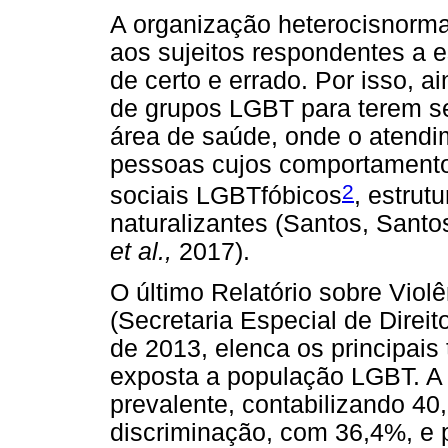
A organização heterocisnorma
aos sujeitos respondentes a 
de certo e errado. Por isso, 
de grupos LGBT para terem seu
área de saúde, onde o atend
pessoas cujos comportamento
2
sociais LGBTfóbicos
, estrut
naturalizantes (Santos, Santo
et al.,
2017).
O último Relatório sobre Viol
(Secretaria Especial de Direi
de 2013, elenca os principais 
exposta a população LGBT. A v
prevalente, contabilizando 4
discriminação, com 36,4%, e 