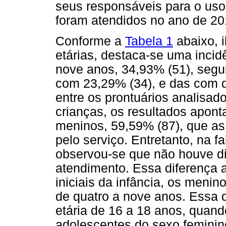
seus responsáveis para o us
foram atendidos no ano de 20
Conforme a
Tabela 1
abaixo, i
etárias, destaca-se uma incid
nove anos, 34,93% (51), segu
com 23,29% (34), e das com q
entre os prontuários analisad
crianças, os resultados apon
meninos, 59,59% (87), que as
pelo serviço. Entretanto, na f
observou-se que não houve di
atendimento. Essa diferença 
iniciais da infância, os men
de quatro a nove anos. Essa 
etária de 16 a 18 anos, quan
adolescentes do sexo feminin