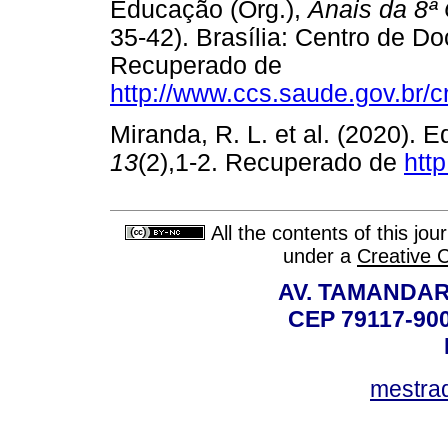
Educação (Org.),
Anais da 8ª
35-42). Brasília: Centro de D
Recuperado de
http://www.ccs.saude.gov.br/
Miranda, R. L. et al. (2020). Ed
13
(2),1-2. Recuperado de
htt
All the contents of this jo
under a
Creative 
AV. TAMANDAR
CEP 79117-9
mestra